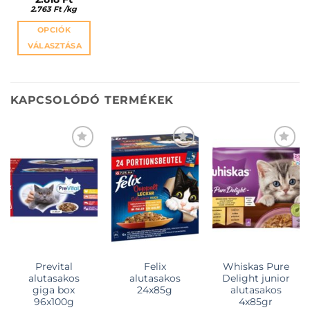
2.763
Ft
/
kg
OPCIÓK
VÁLASZTÁSA
Ennek
a
terméknek
KAPCSOLÓDÓ TERMÉKEK
több
variációja
van.
A
változatok
KEDVENCEKHEZ
KEDVENCEKHEZ
KEDVENCEKHEZ
a
termékoldalon
választhatók
ki
Prevital
Felix
Whiskas Pure
alutasakos
alutasakos
Delight junior
giga box
24x85g
alutasakos
96x100g
4x85gr