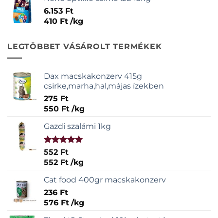
6.153
Ft
410
Ft
/
kg
LEGTÖBBET VÁSÁROLT TERMÉKEK
Dax macskakonzerv 415g
csirke,marha,hal,májas ízekben
275
Ft
550
Ft
/
kg
Gazdi szalámi 1kg
Értékelés:
552
Ft
5.00
/ 5
552
Ft
/
kg
Cat food 400gr macskakonzerv
236
Ft
576
Ft
/
kg