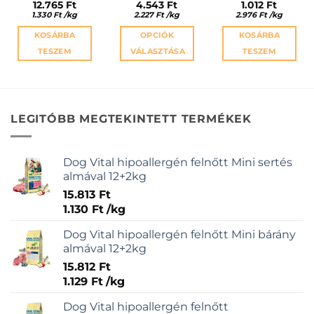
12.765
Ft
4.543
Ft
1.012
Ft
1.330
Ft
/
kg
2.227
Ft
/
kg
2.976
Ft
/
kg
KOSÁRBA
OPCIÓK
KOSÁRBA
TESZEM
VÁLASZTÁSA
TESZEM
Ennek
a
terméknek
több
LEGITÓBB MEGTEKINTETT TERMÉKEK
variációja
van.
A
Dog Vital hipoallergén felnőtt Mini sertés
változatok
almával 12+2kg
a
15.813
Ft
termékoldalon
1.130
Ft
/
kg
választhatók
ki
Dog Vital hipoallergén felnőtt Mini bárány
almával 12+2kg
15.812
Ft
1.129
Ft
/
kg
Dog Vital hipoallergén felnőtt