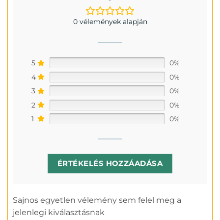
0 vélemények alapján
5
0%
4
0%
3
0%
2
0%
1
0%
ÉRTÉKELÉS HOZZÁADÁSA
Sajnos egyetlen vélemény sem felel meg a
jelenlegi kiválasztásnak