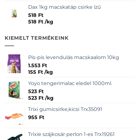
Dax 1kg macskatáp csirke ízű
518
Ft
518
Ft
/
kg
KIEMELT TERMÉKEINK
Pis-pis levendulás macskaalom 10kg
1.553
Ft
155
Ft
/
kg
Yoyo tengerimalac eledel 1000ml.
523
Ft
523
Ft
/
kg
Trixi gumicsirke,kicsi Trx35091
955
Ft
Trixie szájkosár perlon 1-es Trx19261