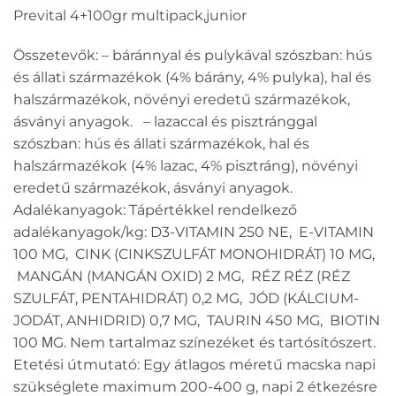
Prevital 4+100gr multipack,junior
Összetevők: – báránnyal és pulykával szószban: hús
és állati származékok (4% bárány, 4% pulyka), hal és
halszármazékok, növényi eredetű származékok,
ásványi anyagok. – lazaccal és pisztránggal
szószban: hús és állati származékok, hal és
halszármazékok (4% lazac, 4% pisztráng), növényi
eredetű származékok, ásványi anyagok.
Adalékanyagok: Tápértékkel rendelkező
adalékanyagok/kg: D3-VITAMIN 250 NE, E-VITAMIN
100 MG, CINK (CINKSZULFÁT MONOHIDRÁT) 10 MG,
MANGÁN (MANGÁN OXID) 2 MG, RÉZ RÉZ (RÉZ
SZULFÁT, PENTAHIDRÁT) 0,2 MG, JÓD (KÁLCIUM-
JODÁT, ANHIDRID) 0,7 MG, TAURIN 450 MG, BIOTIN
100 ΜG. Nem tartalmaz színezéket és tartósítószert.
Etetési útmutató: Egy átlagos méretű macska napi
szükséglete maximum 200-400 g, napi 2 étkezésre