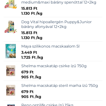
medium&maxi bárány spenóttal 12+2kg
15.813
Ft
1.130
Ft
/
kg
Dog Vital hipoallergén Puppy&Junior
bárány afonyával 12+2kg
15.813
Ft
1.130
Ft
/
kg
Maya szilikonos macskaalom 5l
3.449
Ft
1.725
Ft
/
kg
Shelma macskatáp csirke ízű 750g
679
Ft
905
Ft
/
kg
Shelma macskatáp steril marha ízű 750g
679
Ft
905
Ft
/
kg
Reno optilife csirke ízű 15kg