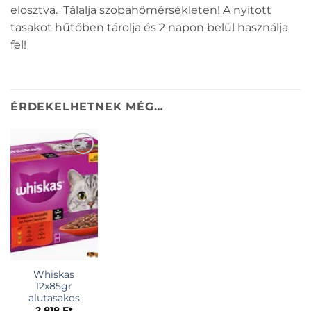
elosztva. Tálalja szobahőmérsékleten! A nyitott
tasakot hűtőben tárolja és 2 napon belül használja
fel!
ÉRDEKELHETNEK MÉG…
KEDVENCEKHEZ
Whiskas
12x85gr
alutasakos
2.818
Ft