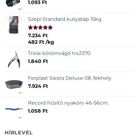
1.093
Ft
Szepi Standard kutyatáp 15kg
Értékelés:
7.234
Ft
5.00
/ 5
482
Ft
/
kg
Trixie körömvágó trx2370
1.840
Ft
Ferplast Siesta Deluxe 08. fekhely
7.924
Ft
Record hűsítő nyakörv 46-56cm.
1.058
Ft
HÍRLEVÉL