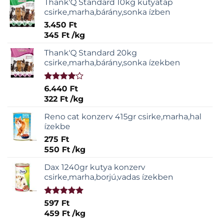
Thank'Q Standard 10kg kutyatáp
csirke,marha,bárány,sonka ízben
3.450
Ft
345
Ft
/
kg
Thank'Q Standard 20kg
csirke,marha,bárány,sonka ízekben
Értékelés:
6.440
Ft
4.00
/ 5
322
Ft
/
kg
Reno cat konzerv 415gr csirke,marha,hal
ízekbe
275
Ft
550
Ft
/
kg
Dax 1240gr kutya konzerv
csirke,marha,borjú,vadas ízekben
Értékelés:
597
Ft
5.00
/ 5
459
Ft
/
kg