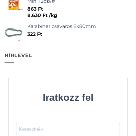
Mini 12db/#
863
Ft
8.630
Ft
/
kg
Karabíner csavaros 8x80mm
322
Ft
HÍRLEVÉL
Iratkozz fel