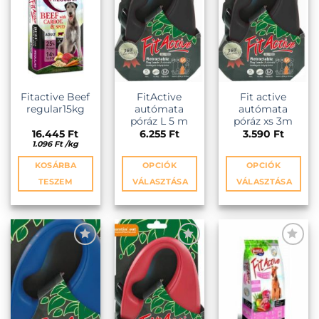
Fitactive Beef
FitActive
Fit active
regular15kg
autómata
autómata
póráz L 5 m
póráz xs 3m
16.445
Ft
6.255
Ft
3.590
Ft
1.096
Ft
/
kg
KOSÁRBA
OPCIÓK
OPCIÓK
TESZEM
VÁLASZTÁSA
VÁLASZTÁSA
Ennek
Ennek
a
a
terméknek
terméknek
több
több
variációja
variációja
KEDVENCEKHEZ
KEDVENCEKHEZ
KEDVENCEKHEZ
van.
van.
A
A
változatok
változatok
a
a