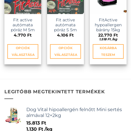
termékoldalon
termékold
választhatók
választhat
ki
ki
Fit active
Fit active
FitActive
autómata
autómata
hypoallergen
póráz M 5m
póráz S 5m
bárány 15kg
4.770
Ft
4.106
Ft
22.770
Ft
1.518
Ft
/
kg
OPCIÓK
OPCIÓK
KOSÁRBA
VÁLASZTÁSA
VÁLASZTÁSA
TESZEM
Ennek
Ennek
a
a
terméknek
terméknek
több
több
variációja
variációja
LEGITÓBB MEGTEKINTETT TERMÉKEK
van.
van.
A
A
változatok
változatok
Dog Vital hipoallergén felnőtt Mini sertés
a
a
almával 12+2kg
termékoldalon
termékoldalon
15.813
Ft
választhatók
választhatók
1.130
Ft
/
kg
ki
ki