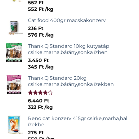
Értékelés:
552
Ft
5.00
/ 5
552
Ft
/
kg
Cat food 400gr macskakonzerv
236
Ft
576
Ft
/
kg
Thank'Q Standard 10kg kutyatáp
csirke,marha,bárány,sonka ízben
3.450
Ft
345
Ft
/
kg
Thank'Q Standard 20kg
csirke,marha,bárány,sonka ízekben
Értékelés:
6.440
Ft
4.00
/ 5
322
Ft
/
kg
Reno cat konzerv 415gr csirke,marha,hal
ízekbe
275
Ft