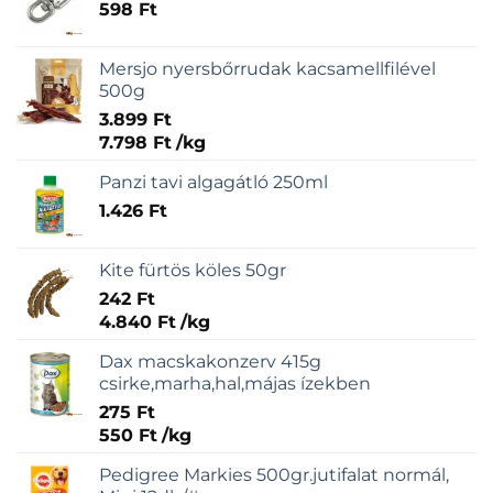
598
Ft
Mersjo nyersbőrrudak kacsamellfilével
500g
3.899
Ft
7.798
Ft
/
kg
Panzi tavi algagátló 250ml
1.426
Ft
Kite fürtös köles 50gr
242
Ft
4.840
Ft
/
kg
Dax macskakonzerv 415g
csirke,marha,hal,májas ízekben
275
Ft
550
Ft
/
kg
Pedigree Markies 500gr.jutifalat normál,