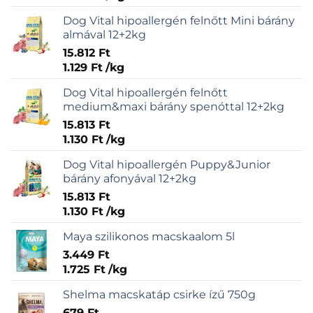
Dog Vital hipoallergén felnőtt Mini bárány
almával 12+2kg
15.812
Ft
1.129
Ft
/
kg
Dog Vital hipoallergén felnőtt
medium&maxi bárány spenóttal 12+2kg
15.813
Ft
1.130
Ft
/
kg
Dog Vital hipoallergén Puppy&Junior
bárány afonyával 12+2kg
15.813
Ft
1.130
Ft
/
kg
Maya szilikonos macskaalom 5l
3.449
Ft
1.725
Ft
/
kg
Shelma macskatáp csirke ízű 750g
679
Ft