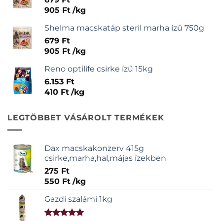
905
Ft
/
kg
Shelma macskatáp steril marha ízű 750g
679
Ft
905
Ft
/
kg
Reno optilife csirke ízű 15kg
6.153
Ft
410
Ft
/
kg
LEGTÖBBET VÁSÁROLT TERMÉKEK
Dax macskakonzerv 415g
csirke,marha,hal,májas ízekben
275
Ft
550
Ft
/
kg
Gazdi szalámi 1kg