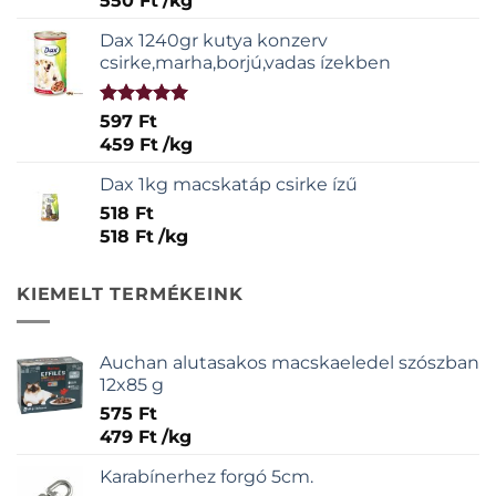
550
Ft
/
kg
Dax 1240gr kutya konzerv
csirke,marha,borjú,vadas ízekben
Értékelés:
597
Ft
5.00
/ 5
459
Ft
/
kg
Dax 1kg macskatáp csirke ízű
518
Ft
518
Ft
/
kg
KIEMELT TERMÉKEINK
Auchan alutasakos macskaeledel szószban
12x85 g
575
Ft
479
Ft
/
kg
Karabínerhez forgó 5cm.