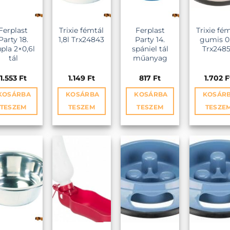
Ferplast
Trixie fémtál
Ferplast
Trixie fé
Party 18.
1,8l Trx24843
Party 14.
gumis 0,
pla 2×0,6l
spániel tál
Trx248
tál
műanyag
1.553
Ft
1.149
Ft
817
Ft
1.702
F
KOSÁRBA
KOSÁRBA
KOSÁRBA
KOSÁR
TESZEM
TESZEM
TESZEM
TESZE
NCEKHEZ
KEDVENCEKHEZ
KEDVENCEKHEZ
KEDVENCEKH