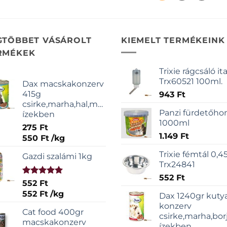
GTÖBBET VÁSÁROLT
KIEMELT TERMÉKEINK
RMÉKEK
Trixie rágcsáló it
Trx60521 100ml.
Dax macskakonzerv
415g
943
Ft
csirke,marha,hal,májas
Panzi fürdetőh
ízekben
1000ml
275
Ft
1.149
Ft
550
Ft
/
kg
Trixie fémtál 0,45
Gazdi szalámi 1kg
Trx24841
552
Ft
Értékelés:
552
Ft
5.00
/ 5
552
Ft
/
kg
Dax 1240gr kuty
konzerv
Cat food 400gr
csirke,marha,bor
macskakonzerv
ízekben