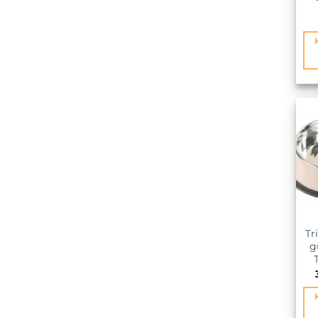
KEDVE
Tr
g