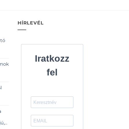
HÍRLEVÉL
ató
Iratkozz
omok
fel
l
a
jú,vadas