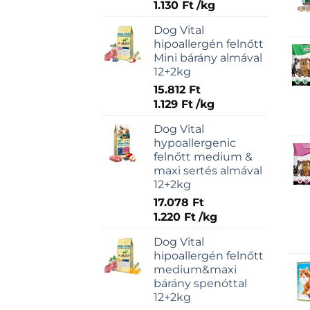
1.130
Ft
/
kg
Dog Vital
hipoallergén felnőtt
Mini bárány almával
12+2kg
15.812
Ft
1.129
Ft
/
kg
Dog Vital
hypoallergenic
felnőtt medium &
maxi sertés almával
12+2kg
17.078
Ft
1.220
Ft
/
kg
Dog Vital
hipoallergén felnőtt
medium&maxi
bárány spenóttal
12+2kg