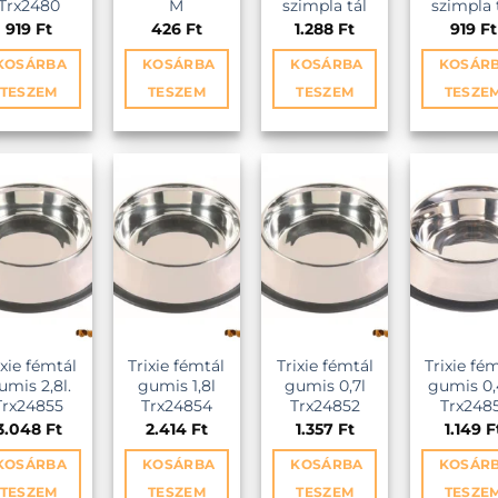
Trx2480
M
szimpla tál
szimpla 
919
Ft
426
Ft
1.288
Ft
919
Ft
KOSÁRBA
KOSÁRBA
KOSÁRBA
KOSÁR
TESZEM
TESZEM
TESZEM
TESZE
NCEKHEZ
KEDVENCEKHEZ
KEDVENCEKHEZ
KEDVENCEKH
ixie fémtál
Trixie fémtál
Trixie fémtál
Trixie fé
umis 2,8l.
gumis 1,8l
gumis 0,7l
gumis 0,
Trx24855
Trx24854
Trx24852
Trx248
3.048
Ft
2.414
Ft
1.357
Ft
1.149
F
KOSÁRBA
KOSÁRBA
KOSÁRBA
KOSÁR
TESZEM
TESZEM
TESZEM
TESZE