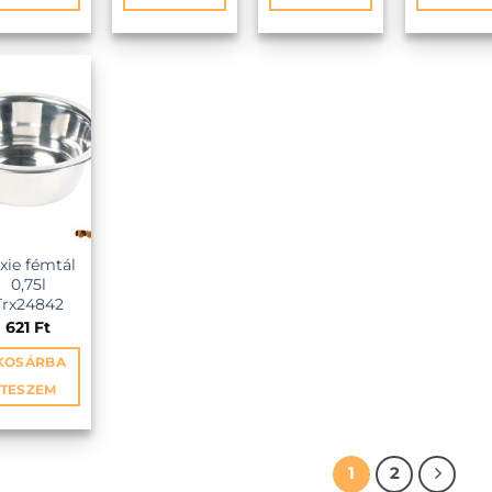
NCEKHEZ
ixie fémtál
0,75l
Trx24842
621
Ft
KOSÁRBA
TESZEM
1
2