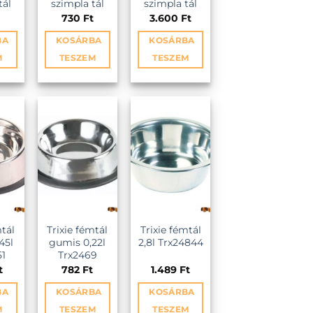
tál
szimpla tál
szimpla tál
730
Ft
3.600
Ft
BA
KOSÁRBA
KOSÁRBA
M
TESZEM
TESZEM
EZ
KEDVENCEKHEZ
KEDVENCEKHEZ
mtál
Trixie fémtál
Trixie fémtál
45l
gumis 0,22l
2,8l Trx24844
51
Trx2469
t
782
Ft
1.489
Ft
BA
KOSÁRBA
KOSÁRBA
M
TESZEM
TESZEM