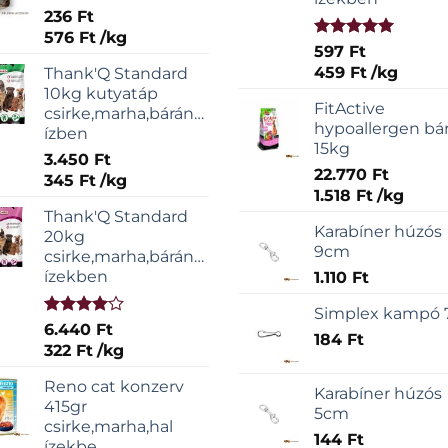
236
Ft
576
Ft
/
kg
Értékelés:
597
Ft
5.00
/ 5
459
Ft
/
kg
Thank'Q Standard
10kg kutyatáp
FitActive
csirke,marha,bárány,sonka
hypoallergen bá
ízben
15kg
3.450
Ft
22.770
Ft
345
Ft
/
kg
1.518
Ft
/
kg
Thank'Q Standard
Karabíner húzós
20kg
9cm
csirke,marha,bárány,sonka
ízekben
1.110
Ft
Simplex kampó
Értékelés:
6.440
Ft
184
Ft
4.00
/ 5
322
Ft
/
kg
Reno cat konzerv
Karabíner húzós
415gr
5cm
csirke,marha,hal
144
Ft
ízekbe