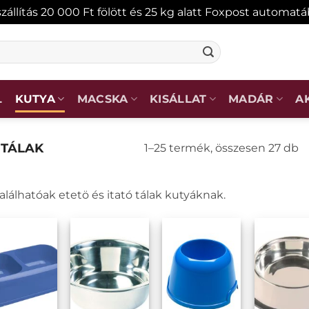
zállítás 20 000 Ft fölött és 25 kg alatt Foxpost automat
L
KUTYA
MACSKA
KISÁLLAT
MADÁR
A
TÁLAK
S
1–25 termék, összesen 27 db
b
po
találhatóak etetö és itató tálak kutyáknak.
NCEKHEZ
KEDVENCEKHEZ
KEDVENCEKHEZ
KEDVENCEKH