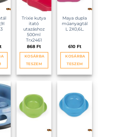
mtál
Trixie kutya
Maya dupla
9l
itató
műanyagtál
53
utazáshoz
L 2X0,6L.
500ml
Trx2461
t
868
Ft
610
Ft
BA
KOSÁRBA
KOSÁRBA
M
TESZEM
TESZEM
EZ
KEDVENCEKHEZ
KEDVENCEKHEZ