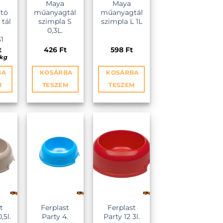
Maya
Maya
ító
műanyagtál
műanyagtál
tál
szimpla S
szimpla L 1L
0,3L.
1
t
426
Ft
598
Ft
kg
BA
KOSÁRBA
KOSÁRBA
M
TESZEM
TESZEM
EZ
KEDVENCEKHEZ
KEDVENCEKHEZ
t
Ferplast
Ferplast
,5l.
Party 4.
Party 12 3l.