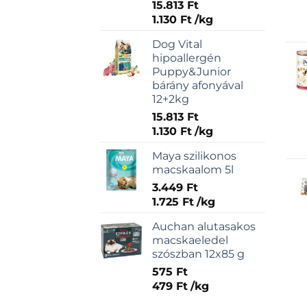
15.813
Ft
1.130
Ft
/
kg
Dog Vital
hipoallergén
Puppy&Junior
bárány afonyával
12+2kg
15.813
Ft
1.130
Ft
/
kg
Maya szilikonos
macskaalom 5l
3.449
Ft
1.725
Ft
/
kg
Auchan alutasakos
macskaeledel
szószban 12x85 g
575
Ft
479
Ft
/
kg