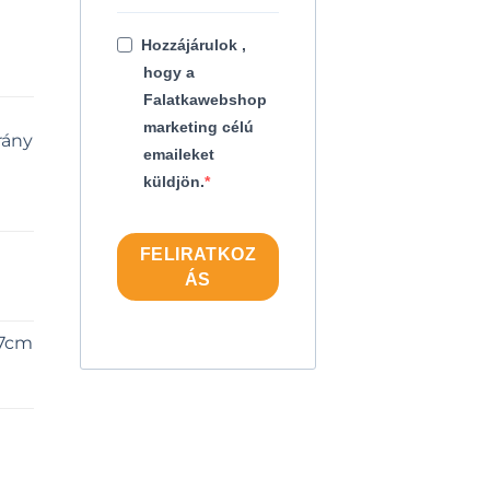
Hozzájárulok ,
hogy a
Falatkawebshop
marketing célú
rány
emaileket
küldjön.
FELIRATKOZ
ÁS
 7cm