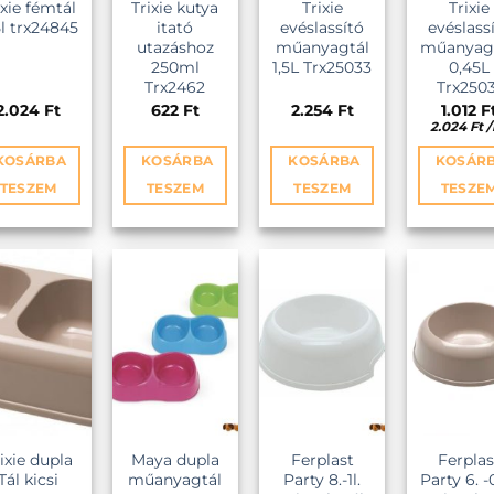
ixie fémtál
Trixie kutya
Trixie
Trixie
5l trx24845
itató
evéslassító
evéslass
utazáshoz
műanyagtál
műanyag 
250ml
1,5L Trx25033
0,45L
Trx2462
Trx2503
2.024
Ft
622
Ft
2.254
Ft
1.012
F
2.024
Ft
/
KOSÁRBA
KOSÁRBA
KOSÁRBA
KOSÁR
TESZEM
TESZEM
TESZEM
TESZE
NCEKHEZ
KEDVENCEKHEZ
KEDVENCEKHEZ
KEDVENCEKH
ixie dupla
Maya dupla
Ferplast
Ferplas
Tál kicsi
műanyagtál
Party 8.-1l.
Party 6. -0