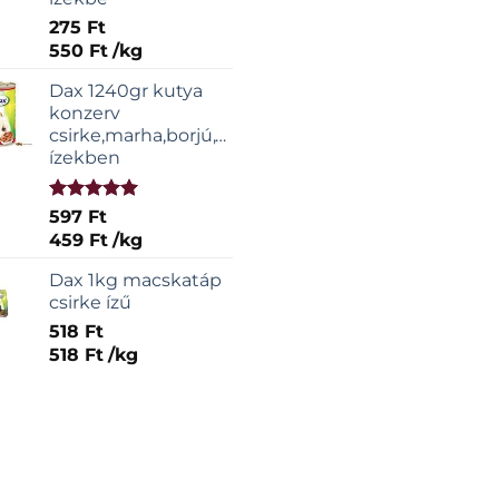
275
Ft
550
Ft
/
kg
Dax 1240gr kutya
konzerv
csirke,marha,borjú,vadas
ízekben
Értékelés:
597
Ft
5.00
/ 5
459
Ft
/
kg
Dax 1kg macskatáp
csirke ízű
518
Ft
518
Ft
/
kg