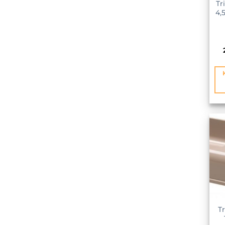
Tr
4,
KEDVE
Tr