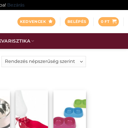
ába!
Bezárás
KEDVENCEK
BELÉPÉS
0
FT
KVARISZTIKA
orted
y
pularity
EZ
KEDVENCEKHEZ
KEDVENCEKHEZ