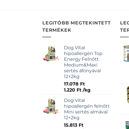
LEGITÓBB MEGTEKINTETT
LE
TERMÉKEK
TE
Dog Vital
hipoallergén Top
Energy Felnőtt
Medium&Maxi
sertés áfonyával
12+2kg
17.078
Ft
1.220
Ft
/
kg
Dog Vital
hipoallergén felnőtt
Mini sertés almával
12+2kg
15.813
Ft