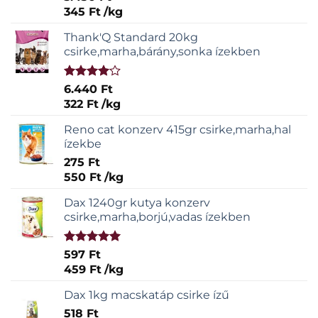
345
Ft
/
kg
Thank'Q Standard 20kg
csirke,marha,bárány,sonka ízekben
Értékelés:
6.440
Ft
4.00
/ 5
322
Ft
/
kg
Reno cat konzerv 415gr csirke,marha,hal
ízekbe
275
Ft
550
Ft
/
kg
Dax 1240gr kutya konzerv
csirke,marha,borjú,vadas ízekben
Értékelés:
597
Ft
5.00
/ 5
459
Ft
/
kg
Dax 1kg macskatáp csirke ízű
518
Ft