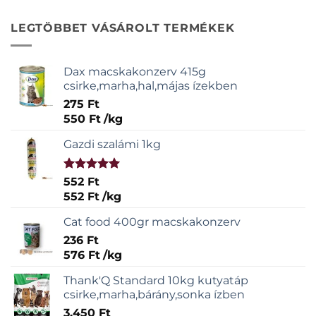
LEGTÖBBET VÁSÁROLT TERMÉKEK
Dax macskakonzerv 415g
csirke,marha,hal,májas ízekben
275
Ft
550
Ft
/
kg
Gazdi szalámi 1kg
Értékelés:
552
Ft
5.00
/ 5
552
Ft
/
kg
Cat food 400gr macskakonzerv
236
Ft
576
Ft
/
kg
Thank'Q Standard 10kg kutyatáp
csirke,marha,bárány,sonka ízben
3.450
Ft