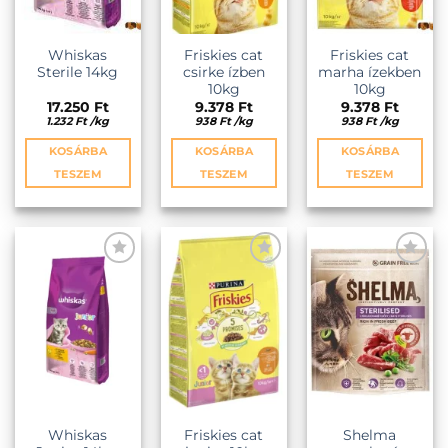
termékoldalon
választhatók
ki
Whiskas
Friskies cat
Friskies cat
Sterile 14kg
csirke ízben
marha ízekben
10kg
10kg
17.250
Ft
9.378
Ft
9.378
Ft
1.232
Ft
/
kg
938
Ft
/
kg
938
Ft
/
kg
KOSÁRBA
KOSÁRBA
KOSÁRBA
TESZEM
TESZEM
TESZEM
KEDVENCEKHEZ
KEDVENCEKHEZ
KEDVENCEKHEZ
Whiskas
Friskies cat
Shelma