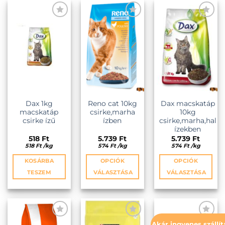
KEDVENCEKHEZ
KEDVENCEKHEZ
KEDVENCEKHEZ
Dax 1kg
Reno cat 10kg
Dax macskatáp
macskatáp
csirke,marha
10kg
csirke ízű
ízben
csirke,marha,hal
ízekben
518
Ft
5.739
Ft
5.739
Ft
518
Ft
/
kg
574
Ft
/
kg
574
Ft
/
kg
KOSÁRBA
OPCIÓK
OPCIÓK
TESZEM
VÁLASZTÁSA
VÁLASZTÁSA
Ennek
Ennek
a
a
terméknek
terméknek
több
több
Akár ingyenes szállít