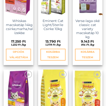
Whiskas
Eminent Cat
Verse-laga oké
macskatáp 14kg
Light/Sterile
classic cat
csirke,marha,hal
Csirke 10kg
variety
ízekbe
macskatáp 10
kg
17.250
Ft
13.790
Ft
9.143
Ft
1.232
Ft
/
kg
1.379
Ft
/
kg
914
Ft
/
kg
OPCIÓK
KOSÁRBA
KOSÁRBA
VÁLASZTÁSA
TESZEM
TESZEM
Ennek
a
terméknek
több
variációja
KEDVENCEKHEZ
KEDVENCEKHEZ
KEDVENCEKHEZ
van.
A
változatok
a