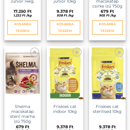
Junior 14kg.
junior 10kg
macskatáp
csirke ízű 750g
17.250
Ft
9.378
Ft
679
Ft
1.232
Ft
/
kg
938
Ft
/
kg
905
Ft
/
kg
KOSÁRBA
KOSÁRBA
KOSÁRBA
TESZEM
TESZEM
TESZEM
KEDVENCEKHEZ
KEDVENCEKHEZ
KEDVENCEKHEZ
Shelma
Friskies cat
Friskies cat
macskatáp
indoor 10kg
sterilised 10kg
steril marha
ízű 750g
679
Ft
9.378
Ft
9.378
Ft