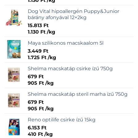
1.130
Ft
/
kg
Dog Vital hipoallergén Puppy&Junior
bárány afonyával 12+2kg
15.813
Ft
1.130
Ft
/
kg
Maya szilikonos macskaalom 5l
3.449
Ft
1.725
Ft
/
kg
Shelma macskatáp csirke ízű 750g
679
Ft
905
Ft
/
kg
Shelma macskatáp steril marha ízű 750g
679
Ft
905
Ft
/
kg
Reno optilife csirke ízű 15kg
6.153
Ft
410
Ft
/
kg