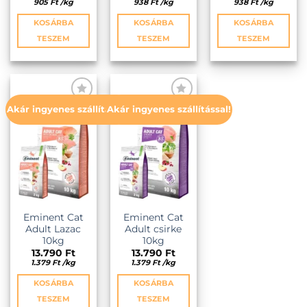
905
Ft
/
kg
938
Ft
/
kg
938
Ft
/
kg
KOSÁRBA
KOSÁRBA
KOSÁRBA
TESZEM
TESZEM
TESZEM
Akár ingyenes szállítással!
Akár ingyenes szállítással!
KEDVENCEKHEZ
KEDVENCEKHEZ
Eminent Cat
Eminent Cat
Adult Lazac
Adult csirke
10kg
10kg
13.790
Ft
13.790
Ft
1.379
Ft
/
kg
1.379
Ft
/
kg
KOSÁRBA
KOSÁRBA
TESZEM
TESZEM