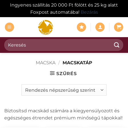
Ingyenes szállítás 20 000 Ft fölött és 25 kg alatt
Foxpost automatába!
Bezárás
Skip
to
content
Keresés
a
következőre:
MACSKA
/
MACSKATÁP
SZŰRÉS
Biztosítsd macskád számára a kiegyensúlyozott és
egészséges étrendet prémium minőségű tápokkal!