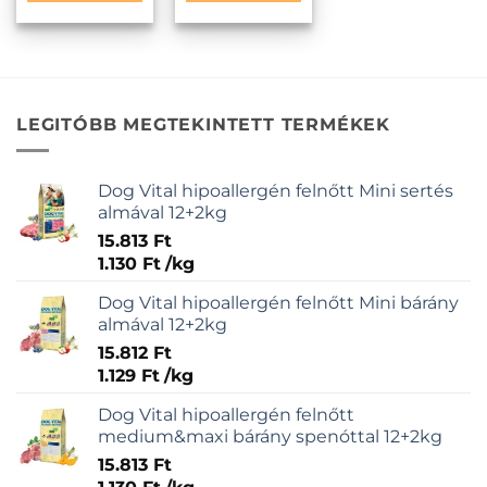
LEGITÓBB MEGTEKINTETT TERMÉKEK
Dog Vital hipoallergén felnőtt Mini sertés
almával 12+2kg
15.813
Ft
1.130
Ft
/
kg
Dog Vital hipoallergén felnőtt Mini bárány
almával 12+2kg
15.812
Ft
1.129
Ft
/
kg
Dog Vital hipoallergén felnőtt
medium&maxi bárány spenóttal 12+2kg
15.813
Ft