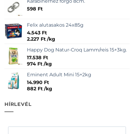
Karabínerhez forgó 8cm.
598
Ft
Felix alutasakos 24x85g
4.543
Ft
2.227
Ft
/
kg
Happy Dog Natur-Croq Lamm/reis 15+3kg.
17.538
Ft
974
Ft
/
kg
Eminent Adult Mini 15+2kg
14.990
Ft
882
Ft
/
kg
HÍRLEVÉL