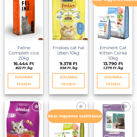
variációja
variációja
KEDVENCEKHEZ
KEDVENCEKHEZ
KEDVENCEKHEZ
van.
van.
A
A
változatok
változatok
a
a
termékoldalon
termékold
választhatók
választhat
ki
ki
Feline
Friskies cat hal
Eminent Cat
Complett cica
ízben 10kg
Kitten Csirke
20kg
10kg
16.444
Ft
9.378
Ft
13.790
Ft
822
Ft
/
kg
938
Ft
/
kg
1.379
Ft
/
kg
KOSÁRBA
KOSÁRBA
KOSÁRBA
TESZEM
TESZEM
TESZEM
Akár ingyenes szállítással
KEDVENCEKHEZ
KEDVENCEKHEZ
KEDVENCEKHEZ