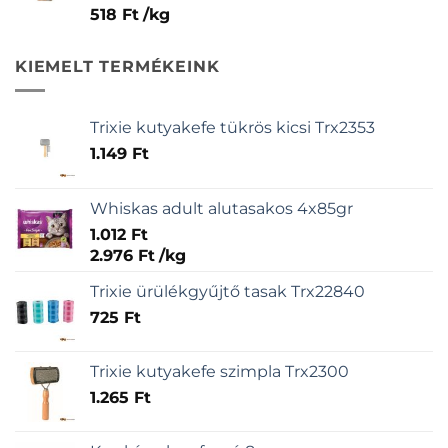
518
Ft
/
kg
KIEMELT TERMÉKEINK
Trixie kutyakefe tükrös kicsi Trx2353
1.149
Ft
Whiskas adult alutasakos 4x85gr
1.012
Ft
2.976
Ft
/
kg
Trixie ürülékgyűjtő tasak Trx22840
725
Ft
Trixie kutyakefe szimpla Trx2300
1.265
Ft