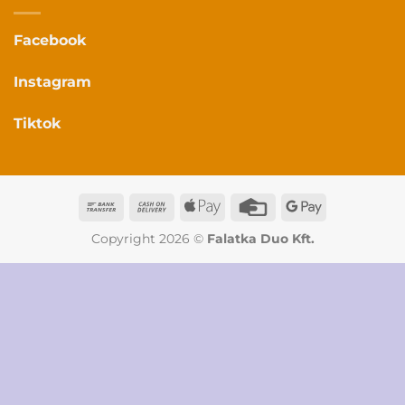
Facebook
Instagram
Tiktok
Bank
Cash
Apple
Credit
Google
Transfer
On
Pay
Card
Pay
Copyright 2026 ©
Falatka Duo Kft.
Delivery