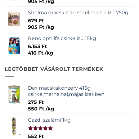
905
Ft
/
kg
Shelma macskatáp steril marha ízű 750g
679
Ft
905
Ft
/
kg
Reno optilife csirke ízű 15kg
6.153
Ft
410
Ft
/
kg
LEGTÖBBET VÁSÁROLT TERMÉKEK
Dax macskakonzerv 415g
csirke,marha,hal,májas ízekben
275
Ft
550
Ft
/
kg
Gazdi szalámi 1kg
Értékelés:
552
Ft