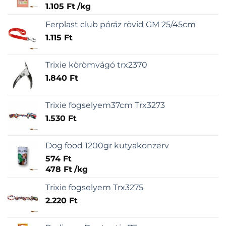
1.105
Ft
/
kg
Ferplast club póráz rövid GM 25/45cm
1.115
Ft
Trixie körömvágó trx2370
1.840
Ft
Trixie fogselyem37cm Trx3273
1.530
Ft
Dog food 1200gr kutyakonzerv
574
Ft
478
Ft
/
kg
Trixie fogselyem Trx3275
2.220
Ft