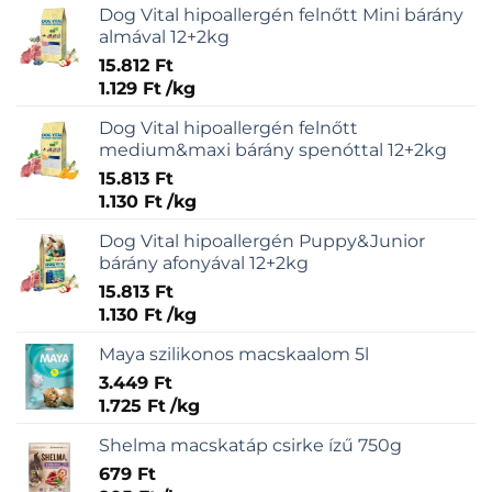
Dog Vital hipoallergén felnőtt Mini bárány
almával 12+2kg
15.812
Ft
1.129
Ft
/
kg
Dog Vital hipoallergén felnőtt
medium&maxi bárány spenóttal 12+2kg
15.813
Ft
1.130
Ft
/
kg
Dog Vital hipoallergén Puppy&Junior
bárány afonyával 12+2kg
15.813
Ft
1.130
Ft
/
kg
Maya szilikonos macskaalom 5l
3.449
Ft
1.725
Ft
/
kg
Shelma macskatáp csirke ízű 750g
679
Ft