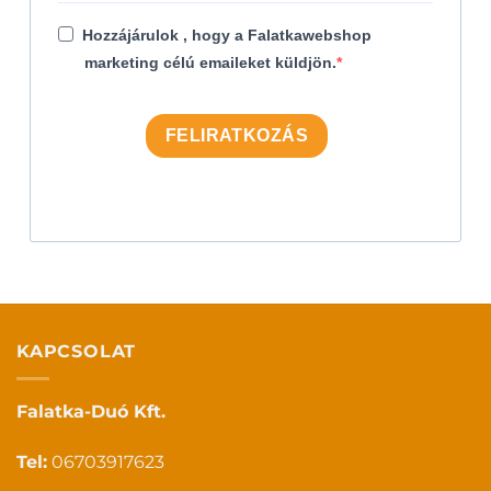
Hozzájárulok , hogy a Falatkawebshop
marketing célú emaileket küldjön.
FELIRATKOZÁS
KAPCSOLAT
Falatka-Duó Kft.
Tel:
06703917623