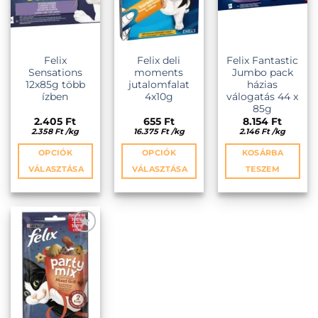
a
a
a
termékoldalon
termékoldalon
termékold
választhatók
választhatók
választhat
ki
ki
ki
Felix
Felix deli
Felix Fantastic
Sensations
moments
Jumbo pack
12x85g több
jutalomfalat
házias
ízben
4x10g
válogatás 44 x
85g
2.405
Ft
655
Ft
8.154
Ft
2.358
Ft
/
kg
16.375
Ft
/
kg
2.146
Ft
/
kg
OPCIÓK
OPCIÓK
KOSÁRBA
VÁLASZTÁSA
VÁLASZTÁSA
TESZEM
Ennek
Ennek
a
a
terméknek
terméknek
több
több
variációja
variációja
KEDVENCEKHEZ
van.
van.
A
A
változatok
változatok
a
a