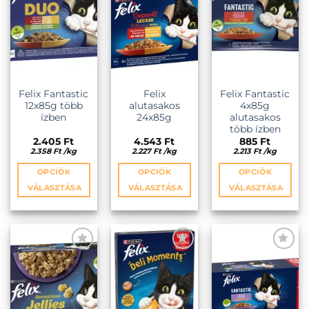
Felix Fantastic
Felix
Felix Fantastic
12x85g több
alutasakos
4x85g
ízben
24x85g
alutasakos
több ízben
2.405
Ft
4.543
Ft
885
Ft
2.358
Ft
/
kg
2.227
Ft
/
kg
2.213
Ft
/
kg
OPCIÓK
OPCIÓK
OPCIÓK
VÁLASZTÁSA
VÁLASZTÁSA
VÁLASZTÁSA
Ennek
Ennek
Ennek
a
a
a
terméknek
terméknek
terméknek
több
több
több
variációja
variációja
variációja
KEDVENCEKHEZ
KEDVENCEKHEZ
KEDVENCEKHEZ
van.
van.
van.
A
A
A
változatok
változatok
változatok