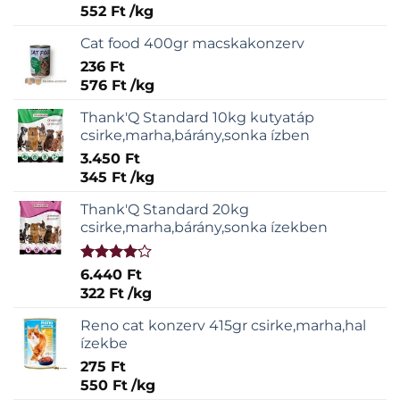
5.00
/ 5
552
Ft
/
kg
Cat food 400gr macskakonzerv
236
Ft
576
Ft
/
kg
Thank'Q Standard 10kg kutyatáp
csirke,marha,bárány,sonka ízben
3.450
Ft
345
Ft
/
kg
Thank'Q Standard 20kg
csirke,marha,bárány,sonka ízekben
Értékelés:
6.440
Ft
4.00
/ 5
322
Ft
/
kg
Reno cat konzerv 415gr csirke,marha,hal
ízekbe
275
Ft
550
Ft
/
kg