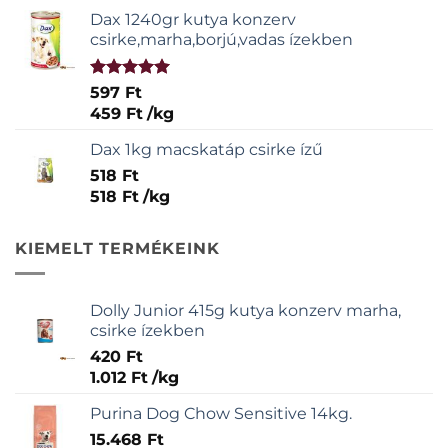
Dax 1240gr kutya konzerv
csirke,marha,borjú,vadas ízekben
Értékelés:
597
Ft
5.00
/ 5
459
Ft
/
kg
Dax 1kg macskatáp csirke ízű
518
Ft
518
Ft
/
kg
KIEMELT TERMÉKEINK
Dolly Junior 415g kutya konzerv marha,
csirke ízekben
420
Ft
1.012
Ft
/
kg
Purina Dog Chow Sensitive 14kg.
15.468
Ft