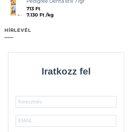
Pedigree Denta stix 77gr
713
Ft
7.130
Ft
/
kg
HÍRLEVÉL
Iratkozz fel