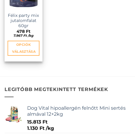
termékoldalon
termékoldalon
választhatók
választhatók
ki
ki
Félix party mix
jutalomfalat
60gr
478
Ft
7.967
Ft
/
kg
OPCIÓK
VÁLASZTÁSA
Ennek
a
terméknek
több
variációja
LEGITÓBB MEGTEKINTETT TERMÉKEK
van.
A
változatok
Dog Vital hipoallergén felnőtt Mini sertés
a
almával 12+2kg
termékoldalon
15.813
Ft
választhatók
1.130
Ft
/
kg
ki