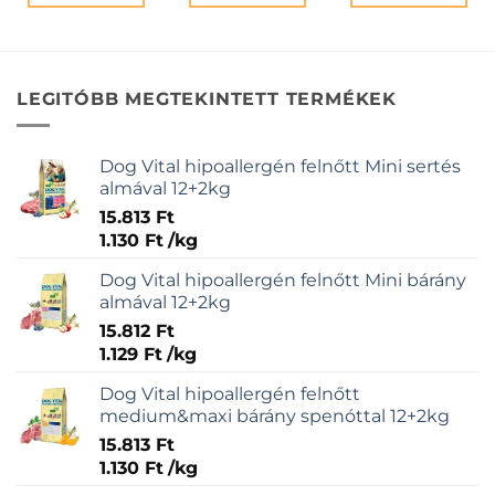
LEGITÓBB MEGTEKINTETT TERMÉKEK
Dog Vital hipoallergén felnőtt Mini sertés
almával 12+2kg
15.813
Ft
1.130
Ft
/
kg
Dog Vital hipoallergén felnőtt Mini bárány
almával 12+2kg
15.812
Ft
1.129
Ft
/
kg
Dog Vital hipoallergén felnőtt
medium&maxi bárány spenóttal 12+2kg
15.813
Ft
1.130
Ft
/
kg