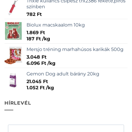
Trixie kullancs csipesz trx2386 fekete,piros
színben
782
Ft
Biolux macskaalom 10kg
1.869
Ft
187
Ft
/
kg
Mersjo tréning marhahúsos karikák 500g
3.048
Ft
6.096
Ft
/
kg
Gemon Dog adult bárány 20kg
21.045
Ft
1.052
Ft
/
kg
HÍRLEVÉL