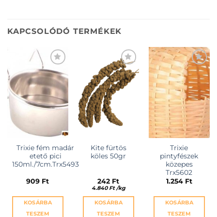
KAPCSOLÓDÓ TERMÉKEK
KEDVENCEKHEZ
KEDVENCEKHEZ
KEDVENCEKHEZ
Trixie fém madár
Kite fürtös
Trixie
etető pici
köles 50gr
pintyfészek
150ml./7cm.Trx5493
közepes
Trx5602
909
Ft
242
Ft
1.254
Ft
4.840
Ft
/
kg
KOSÁRBA
KOSÁRBA
KOSÁRBA
TESZEM
TESZEM
TESZEM