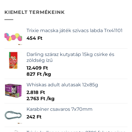
KIEMELT TERMÉKEINK
Trixie macska játék szivacs labda Trx41101
454
Ft
Darling száraz kutyatáp 15kg csirke és
zöldség ízű
12.409
Ft
827
Ft
/
kg
Whiskas adult alutasak 12x85g
2.818
Ft
2.763
Ft
/
kg
Karabíner csavaros 7x70mm
242
Ft