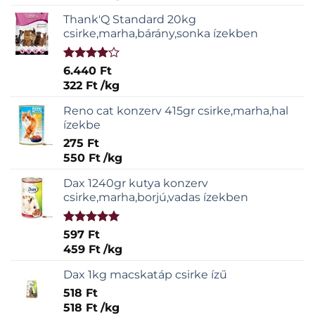
Thank'Q Standard 20kg
csirke,marha,bárány,sonka ízekben
Értékelés:
6.440
Ft
4.00
/ 5
322
Ft
/
kg
Reno cat konzerv 415gr csirke,marha,hal
ízekbe
275
Ft
550
Ft
/
kg
Dax 1240gr kutya konzerv
csirke,marha,borjú,vadas ízekben
Értékelés:
597
Ft
5.00
/ 5
459
Ft
/
kg
Dax 1kg macskatáp csirke ízű
518
Ft
518
Ft
/
kg