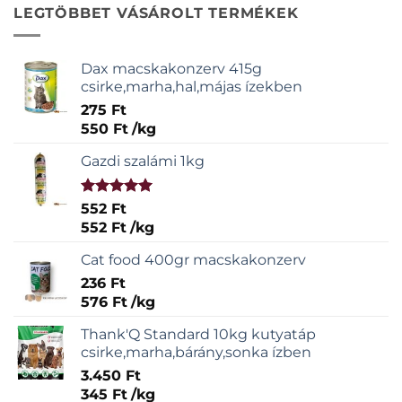
LEGTÖBBET VÁSÁROLT TERMÉKEK
Dax macskakonzerv 415g
csirke,marha,hal,májas ízekben
275
Ft
550
Ft
/
kg
Gazdi szalámi 1kg
Értékelés:
552
Ft
5.00
/ 5
552
Ft
/
kg
Cat food 400gr macskakonzerv
236
Ft
576
Ft
/
kg
Thank'Q Standard 10kg kutyatáp
csirke,marha,bárány,sonka ízben
3.450
Ft
345
Ft
/
kg