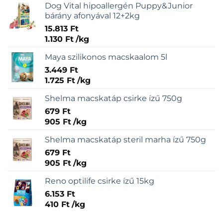
Dog Vital hipoallergén Puppy&Junior
bárány afonyával 12+2kg
15.813
Ft
1.130
Ft
/
kg
Maya szilikonos macskaalom 5l
3.449
Ft
1.725
Ft
/
kg
Shelma macskatáp csirke ízű 750g
679
Ft
905
Ft
/
kg
Shelma macskatáp steril marha ízű 750g
679
Ft
905
Ft
/
kg
Reno optilife csirke ízű 15kg
6.153
Ft
410
Ft
/
kg