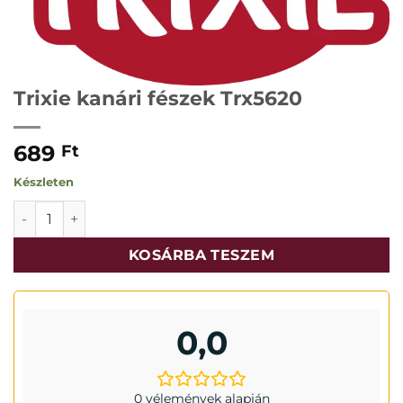
Trixie kanári fészek Trx5620
689
Ft
Készleten
Trixie kanári fészek Trx5620 mennyiség
KOSÁRBA TESZEM
0,0
0 vélemények alapján