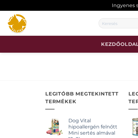
Ingyenes s
Skip
Keresés
to
a
content
következőre:
KEZDŐOLDA
LEGITÓBB MEGTEKINTETT
LE
TERMÉKEK
TE
Dog Vital
hipoallergén felnőtt
Mini sertés almával