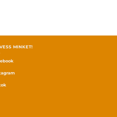
VESS MINKET!
cebook
tagram
tok