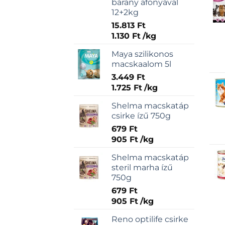
bárány afonyával
12+2kg
15.813
Ft
1.130
Ft
/
kg
Maya szilikonos
macskaalom 5l
3.449
Ft
1.725
Ft
/
kg
Shelma macskatáp
csirke ízű 750g
679
Ft
905
Ft
/
kg
Shelma macskatáp
steril marha ízű
750g
679
Ft
905
Ft
/
kg
Reno optilife csirke