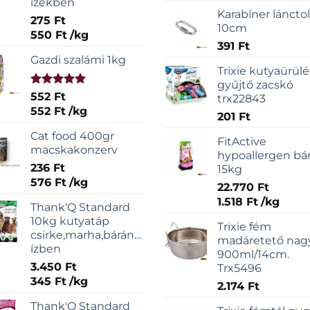
ízekben
Karabíner láncto
275
Ft
10cm
550
Ft
/
kg
391
Ft
Gazdi szalámi 1kg
Trixie kutyaürül
gyűjtő zacskó
Értékelés:
552
Ft
trx22843
5.00
/ 5
552
Ft
/
kg
201
Ft
Cat food 400gr
FitActive
macskakonzerv
hypoallergen bá
236
Ft
15kg
576
Ft
/
kg
22.770
Ft
1.518
Ft
/
kg
Thank'Q Standard
10kg kutyatáp
Trixie fém
csirke,marha,bárány,sonka
madáretető nag
ízben
900ml/14cm.
3.450
Ft
Trx5496
345
Ft
/
kg
2.174
Ft
Thank'Q Standard