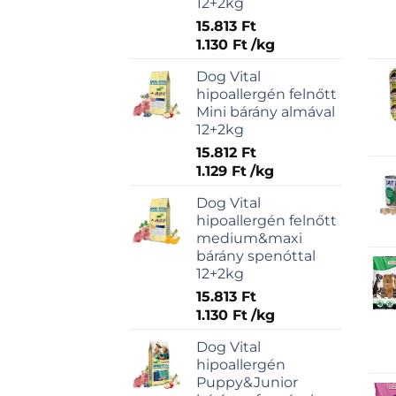
12+2kg
15.813
Ft
1.130
Ft
/
kg
Dog Vital
hipoallergén felnőtt
Mini bárány almával
12+2kg
15.812
Ft
1.129
Ft
/
kg
Dog Vital
hipoallergén felnőtt
medium&maxi
bárány spenóttal
12+2kg
15.813
Ft
1.130
Ft
/
kg
Dog Vital
hipoallergén
Puppy&Junior