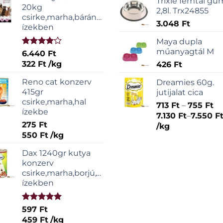
Trixie fémtál gu
20kg
2,8l. Trx24855
csirke,marha,bárány,sonka
3.048
Ft
ízekben
Maya dupla
műanyagtál M
Értékelés:
6.440
Ft
4.00
/ 5
322
Ft
/
kg
426
Ft
Reno cat konzerv
Dreamies 60g.
415gr
jutijalat cica
csirke,marha,hal
Ár
713
Ft
–
755
Ft
ízekbe
71
7.130
Ft
–
7.550
F
275
Ft
-
/
kg
550
Ft
/
kg
75
Dax 1240gr kutya
konzerv
csirke,marha,borjú,vadas
ízekben
Értékelés:
597
Ft
5.00
/ 5
459
Ft
/
kg