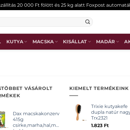
zállítás 20 000 Ft fölött és 25 kg alatt Foxpost automat
L
KUTYA
MACSKA
KISÁLLAT
MADÁR
A
GTÖBBET VÁSÁROLT
KIEMELT TERMÉKEINK
RMÉKEK
Trixie kutyakefe
dupla natúr nag
Dax macskakonzerv
Trx2321
415g
csirke,marha,hal,májas
1.823
Ft