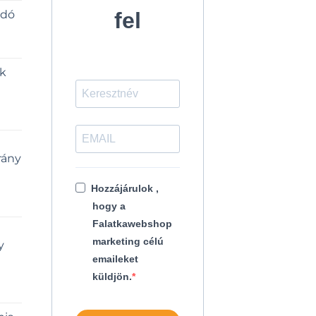
ldó
fel
ék
rány
Hozzájárulok ,
hogy a
Falatkawebshop
marketing célú
y
emaileket
küldjön.