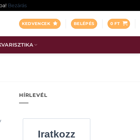
ába!
Bezárás
KEDVENCEK
BELÉPÉS
0
FT
KVARISZTIKA
HÍRLEVÉL
y
Iratkozz