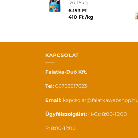
ízű 15kg
6.153
Ft
410
Ft
/
kg
KAPCSOLAT
Falatka-Duó Kft.
Tel:
06703917623
Email:
kapcsolat@falatkawebshop.h
Ügyfélszolgálat:
H-Cs: 8:00-15:00
P: 8:00-12:00