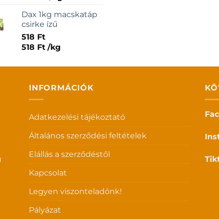
Dax 1kg macskatáp
csirke ízű
518
Ft
518
Ft
/
kg
INFORMÁCIÓK
KÖ
Fa
Adatkezelési tájékoztató
Általános szerződési feltételek
Ins
Elállás a szerződéstől
u
Tik
Kapcsolat
Legyen viszonteladónk!
Pályázat