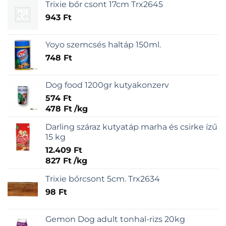
Trixie bőr csont 17cm Trx2645
943
Ft
Yoyo szemcsés haltáp 150ml.
748
Ft
Dog food 1200gr kutyakonzerv
574
Ft
478
Ft
/
kg
Darling száraz kutyatáp marha és csirke ízű
15 kg
12.409
Ft
827
Ft
/
kg
Trixie bőrcsont 5cm. Trx2634
98
Ft
Gemon Dog adult tonhal-rizs 20kg