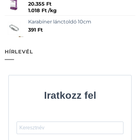
20.355
Ft
1.018
Ft
/
kg
Karabíner lánctoldó 10cm
391
Ft
HÍRLEVÉL
Iratkozz fel