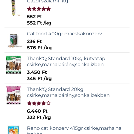
Gazdi szalámi 1kg
Értékelés:
552
Ft
5.00
/ 5
552
Ft
/
kg
Cat food 400gr macskakonzerv
236
Ft
576
Ft
/
kg
Thank'Q Standard 10kg kutyatáp
csirke,marha,bárány,sonka ízben
3.450
Ft
345
Ft
/
kg
Thank'Q Standard 20kg
csirke,marha,bárány,sonka ízekben
Értékelés:
6.440
Ft
4.00
/ 5
322
Ft
/
kg
Reno cat konzerv 415gr csirke,marha,hal