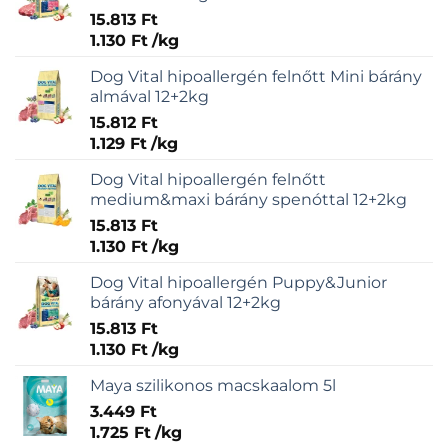
15.813
Ft
1.130
Ft
/
kg
Dog Vital hipoallergén felnőtt Mini bárány
almával 12+2kg
15.812
Ft
1.129
Ft
/
kg
Dog Vital hipoallergén felnőtt
medium&maxi bárány spenóttal 12+2kg
15.813
Ft
1.130
Ft
/
kg
Dog Vital hipoallergén Puppy&Junior
bárány afonyával 12+2kg
15.813
Ft
1.130
Ft
/
kg
Maya szilikonos macskaalom 5l
3.449
Ft
1.725
Ft
/
kg