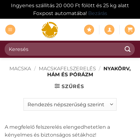
Ingyenes szállítás 20 000 Ft fölött és 25 kg alatt
Foxpost automatába!
Bezárás
Skip
to
content
Keresés
a
következőre:
MACSKA
/
MACSKAFELSZERELÉS
/
NYAKÖRV,
HÁM ÉS PÓRÁZM
SZŰRÉS
A megfelelő felszerelés elengedhetetlen a
kényelmes és biztonságos sétákhoz!