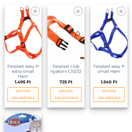
KEDVENCEKHEZ
KEDVENCEKHEZ
KEDVENCEKHEZ
Ferplast easy P
Ferplast club
Ferplast easy P
extra small
nyakörv C10/32
small Hám
Hám
1.495
Ft
725
Ft
1.540
Ft
OPCIÓK
OPCIÓK
OPCIÓK
VÁLASZTÁSA
VÁLASZTÁSA
VÁLASZTÁSA
Ennek
Ennek
Ennek
a
a
a
terméknek
terméknek
terméknek
több
több
több
variációja
variációja
variációja