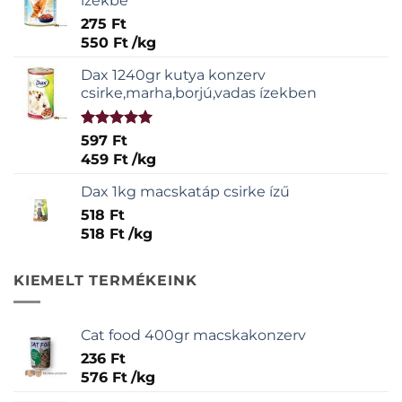
ízekbe
275
Ft
550
Ft
/
kg
Dax 1240gr kutya konzerv
csirke,marha,borjú,vadas ízekben
Értékelés:
597
Ft
5.00
/ 5
459
Ft
/
kg
Dax 1kg macskatáp csirke ízű
518
Ft
518
Ft
/
kg
KIEMELT TERMÉKEINK
Cat food 400gr macskakonzerv
236
Ft
576
Ft
/
kg