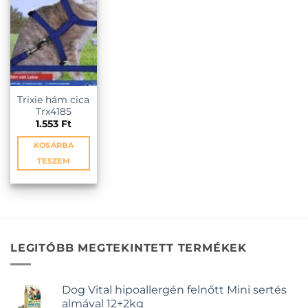
KEDVENCEKHEZ
van.
van.
van.
A
A
A
változatok
változatok
változatok
a
a
a
termékoldalon
termékoldalon
termékold
választhatók
választhatók
választhat
ki
ki
ki
Trixie hám cica
Trx4185
1.553
Ft
KOSÁRBA
TESZEM
LEGITÓBB MEGTEKINTETT TERMÉKEK
Dog Vital hipoallergén felnőtt Mini sertés
almával 12+2kg