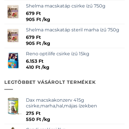
Shelma macskatáp csirke ízű 750g
679
Ft
905
Ft
/
kg
Shelma macskatáp steril marha ízű 750g
679
Ft
905
Ft
/
kg
Reno optilife csirke ízű 15kg
6.153
Ft
410
Ft
/
kg
LEGTÖBBET VÁSÁROLT TERMÉKEK
Dax macskakonzerv 415g
csirke,marha,hal,májas ízekben
275
Ft
550
Ft
/
kg