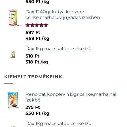
550
Ft
/
kg
Dax 1240gr kutya konzerv
csirke,marha,borjú,vadas ízekben
Értékelés:
597
Ft
5.00
/ 5
459
Ft
/
kg
Dax 1kg macskatáp csirke ízű
518
Ft
518
Ft
/
kg
KIEMELT TERMÉKEINK
Reno cat konzerv 415gr csirke,marha,hal
ízekbe
275
Ft
550
Ft
/
kg
Dax 1kg macskatáp csirke ízű