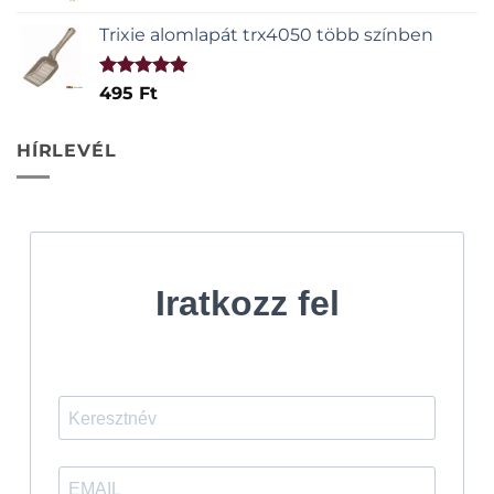
Trixie alomlapát trx4050 több színben
Értékelés:
495
Ft
5.00
/ 5
HÍRLEVÉL
Iratkozz fel