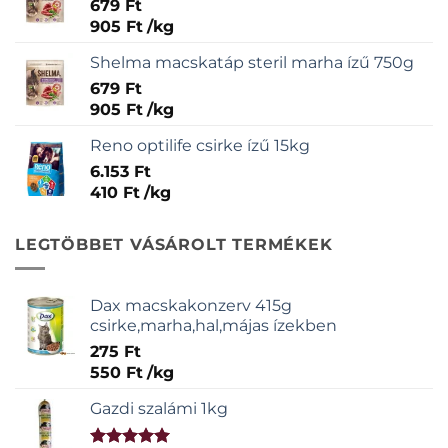
679
Ft
905
Ft
/
kg
Shelma macskatáp steril marha ízű 750g
679
Ft
905
Ft
/
kg
Reno optilife csirke ízű 15kg
6.153
Ft
410
Ft
/
kg
LEGTÖBBET VÁSÁROLT TERMÉKEK
Dax macskakonzerv 415g
csirke,marha,hal,májas ízekben
275
Ft
550
Ft
/
kg
Gazdi szalámi 1kg