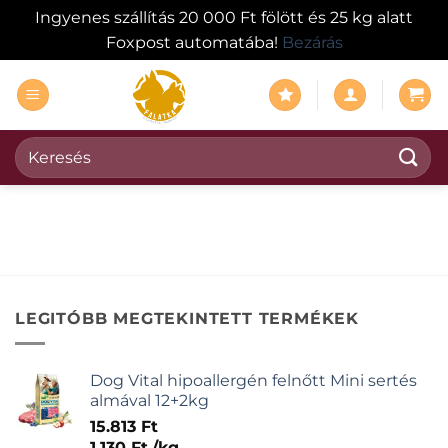
Ingyenes szállítás 20 000 Ft fölött és 25 kg alatt
Foxpost automatába!
Bezárás
Skip
to
content
Keresés
a
következőre:
LEGITÓBB MEGTEKINTETT TERMÉKEK
Dog Vital hipoallergén felnőtt Mini sertés
almával 12+2kg
15.813
Ft
1.130
Ft
/
kg