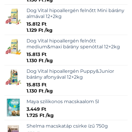
Dog Vital hipoallergén felnőtt Mini bárány
almával 12+2kg
15.812
Ft
1.129
Ft
/
kg
Dog Vital hipoallergén felnőtt
medium&maxi bárány spenóttal 12+2kg
15.813
Ft
1.130
Ft
/
kg
Dog Vital hipoallergén Puppy&Junior
bárány afonyával 12+2kg
15.813
Ft
1.130
Ft
/
kg
Maya szilikonos macskaalom 5l
3.449
Ft
1.725
Ft
/
kg
Shelma macskatáp csirke ízű 750g