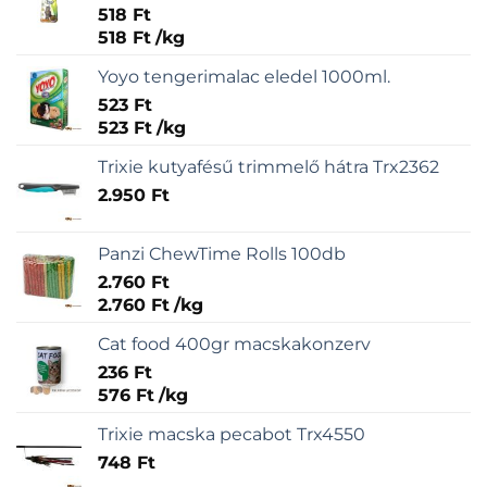
518
Ft
518
Ft
/
kg
Yoyo tengerimalac eledel 1000ml.
523
Ft
523
Ft
/
kg
Trixie kutyafésű trimmelő hátra Trx2362
2.950
Ft
Panzi ChewTime Rolls 100db
2.760
Ft
2.760
Ft
/
kg
Cat food 400gr macskakonzerv
236
Ft
576
Ft
/
kg
Trixie macska pecabot Trx4550
748
Ft