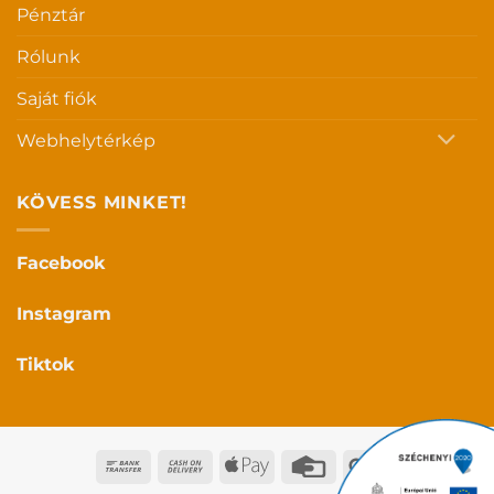
Pénztár
Rólunk
Saját fiók
Webhelytérkép
KÖVESS MINKET!
Facebook
Instagram
Tiktok
Bank
Cash
Apple
Credit
Google
Transfer
On
Pay
Card
Pay