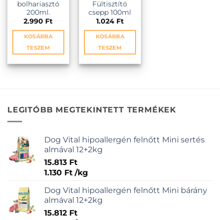
bolhariasztó
Fültisztító
200ml.
csepp 100ml
2.990
Ft
1.024
Ft
KOSÁRBA
KOSÁRBA
TESZEM
TESZEM
LEGITÓBB MEGTEKINTETT TERMÉKEK
Dog Vital hipoallergén felnőtt Mini sertés
almával 12+2kg
15.813
Ft
1.130
Ft
/
kg
Dog Vital hipoallergén felnőtt Mini bárány
almával 12+2kg
15.812
Ft