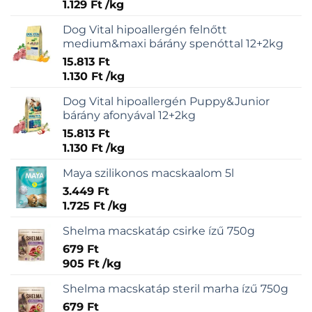
1.129
Ft
/
kg
Dog Vital hipoallergén felnőtt
medium&maxi bárány spenóttal 12+2kg
15.813
Ft
1.130
Ft
/
kg
Dog Vital hipoallergén Puppy&Junior
bárány afonyával 12+2kg
15.813
Ft
1.130
Ft
/
kg
Maya szilikonos macskaalom 5l
3.449
Ft
1.725
Ft
/
kg
Shelma macskatáp csirke ízű 750g
679
Ft
905
Ft
/
kg
Shelma macskatáp steril marha ízű 750g
679
Ft