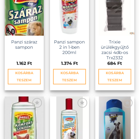
van.
A
változatok
a
termékold
választhat
ki
Panzi száraz
Panzi sampon
Trixie
sampon
2 in 1-ben
ürülékgyűjtő
200ml
zacsi 4db-os
Trx2332
1.162
Ft
1.374
Ft
684
Ft
KOSÁRBA
KOSÁRBA
KOSÁRBA
TESZEM
TESZEM
TESZEM