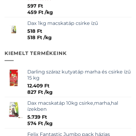
Értékelés:
597
Ft
5.00
/ 5
459
Ft
/
kg
Dax 1kg macskatáp csirke ízű
518
Ft
518
Ft
/
kg
KIEMELT TERMÉKEINK
Darling száraz kutyatáp marha és csirke ízű
15 kg
12.409
Ft
827
Ft
/
kg
Dax macskatáp 10kg csirke,marha,hal
ízekben
5.739
Ft
574
Ft
/
kg
Felix Fantastic Jumbo pack házias