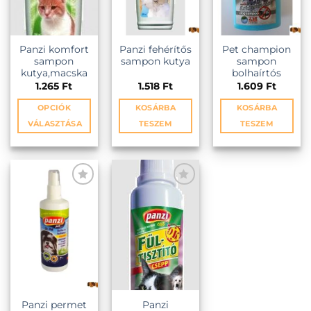
Panzi komfort
Panzi fehérítős
Pet champion
sampon
sampon kutya
sampon
kutya,macska
bolhaírtós
1.265
Ft
1.518
Ft
1.609
Ft
OPCIÓK
KOSÁRBA
KOSÁRBA
VÁLASZTÁSA
TESZEM
TESZEM
Ennek
a
terméknek
több
variációja
van.
A
változatok
a
termékoldalon
választhatók
ki
Panzi permet
Panzi