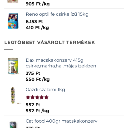
905
Ft
/
kg
Reno optilife csirke ízű 15kg
6.153
Ft
410
Ft
/
kg
LEGTÖBBET VÁSÁROLT TERMÉKEK
Dax macskakonzerv 415g
csirke,marha,hal,májas ízekben
275
Ft
550
Ft
/
kg
Gazdi szalámi 1kg
Értékelés:
552
Ft
5.00
/ 5
552
Ft
/
kg
Cat food 400gr macskakonzerv