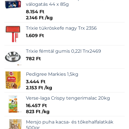
válogatás 44 x 85g
8.154
Ft
2.146
Ft
/
kg
Trixie tükröskefe nagy Trx 2356
1.609
Ft
Trixie fémtál gumis 0,22l Trx2469
782
Ft
Pedigree Markies 1,5kg
3.444
Ft
2.153
Ft
/
kg
Verse-laga Crispy tengerimalac 20kg
16.457
Ft
823
Ft
/
kg
Mersjo puha kacsa- és tőkehalfalatkák
500gr