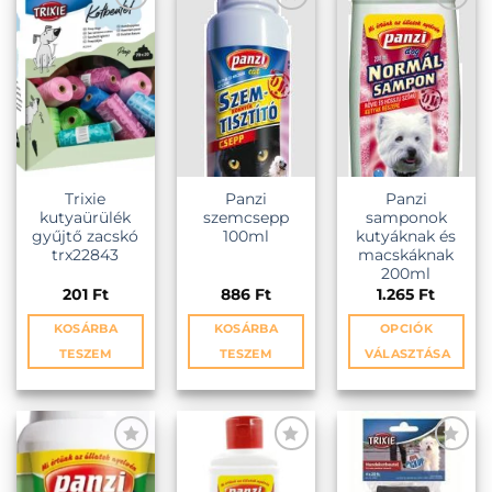
Trixie
Panzi
Panzi
kutyaürülék
szemcsepp
samponok
gyűjtő zacskó
100ml
kutyáknak és
trx22843
macskáknak
200ml
201
Ft
886
Ft
1.265
Ft
KOSÁRBA
KOSÁRBA
OPCIÓK
TESZEM
TESZEM
VÁLASZTÁSA
Ennek
a
terméknek
több
variációja