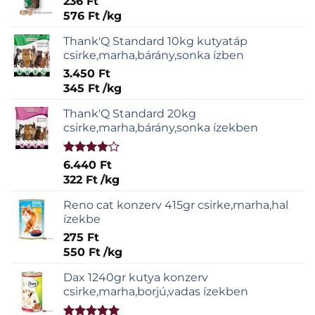
236
Ft
576
Ft
/
kg
Thank'Q Standard 10kg kutyatáp
csirke,marha,bárány,sonka ízben
3.450
Ft
345
Ft
/
kg
Thank'Q Standard 20kg
csirke,marha,bárány,sonka ízekben
Értékelés:
6.440
Ft
4.00
/ 5
322
Ft
/
kg
Reno cat konzerv 415gr csirke,marha,hal
ízekbe
275
Ft
550
Ft
/
kg
Dax 1240gr kutya konzerv
csirke,marha,borjú,vadas ízekben