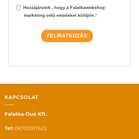
Hozzájárulok , hogy a Falatkawebshop
marketing célú emaileket küldjön.
FELIRATKOZÁS
KAPCSOLAT
Falatka-Duó Kft.
Tel:
06703917623