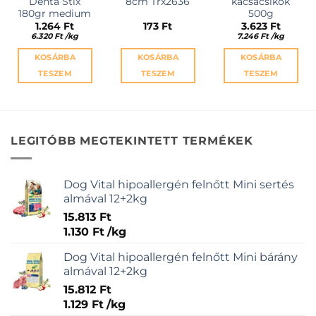
Denta Stix
8cm Trx2636
kacsacsíkok
180gr medium
500g
1.264
Ft
173
Ft
3.623
Ft
6.320
Ft
/
kg
7.246
Ft
/
kg
KOSÁRBA
KOSÁRBA
KOSÁRBA
TESZEM
TESZEM
TESZEM
LEGITÓBB MEGTEKINTETT TERMÉKEK
Dog Vital hipoallergén felnőtt Mini sertés
almával 12+2kg
15.813
Ft
1.130
Ft
/
kg
Dog Vital hipoallergén felnőtt Mini bárány
almával 12+2kg
15.812
Ft
1.129
Ft
/
kg