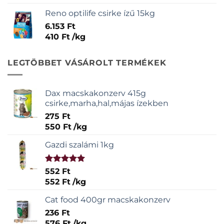
Reno optilife csirke ízű 15kg
6.153
Ft
410
Ft
/
kg
LEGTÖBBET VÁSÁROLT TERMÉKEK
Dax macskakonzerv 415g
csirke,marha,hal,májas ízekben
275
Ft
550
Ft
/
kg
Gazdi szalámi 1kg
Értékelés:
552
Ft
5.00
/ 5
552
Ft
/
kg
Cat food 400gr macskakonzerv
236
Ft
576
Ft
/
kg