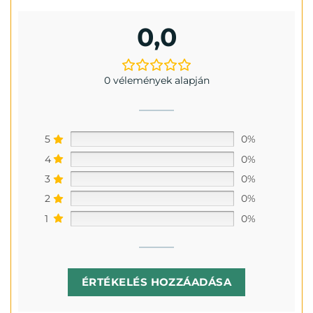
0,0
0 vélemények alapján
5
0%
4
0%
3
0%
2
0%
1
0%
ÉRTÉKELÉS HOZZÁADÁSA