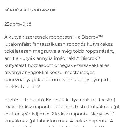
KÉRDÉSEK ÉS VÁLASZOK
22db/gyüjtő
A kutyák szeretnek ropogtatni – a Biscrok™
jutalomfalat fantasztikusan ropogós kutyakeksz
tökéletesen megsütve a még több roppanásért,
amit a kutyák annyira imádnak! A Biscrok™
kutyafalat hozzáadott omega-3-zsírsavakkal és
ásványi anyagokkal készül mesterséges
színezőanyagok és aromák nélkül, így nyugodt
lélekkel adható!
Etetési útmutató: Kistestű kutyáknak (pl. tacskó)
max. 1 keksz naponta. Közepes testű kutyáknak (pl.
cocker spániel) max. 2 keksz naponta. Nagytestű
kutyáknak (pl. labrador) max. 4 keksz naponta. A