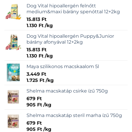
Dog Vital hipoallergén felnőtt
medium&maxi bárány spenóttal 12+2kg
15.813
Ft
1.130
Ft
/
kg
Dog Vital hipoallergén Puppy&Junior
bárány afonyával 12+2kg
15.813
Ft
1.130
Ft
/
kg
Maya szilikonos macskaalom 5l
3.449
Ft
1.725
Ft
/
kg
Shelma macskatáp csirke ízű 750g
679
Ft
905
Ft
/
kg
Shelma macskatáp steril marha ízű 750g
679
Ft
905
Ft
/
kg