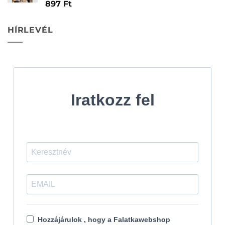
Értékelés:
897
Ft
5.00
/ 5
HÍRLEVÉL
Iratkozz fel
Hozzájárulok , hogy a Falatkawebshop