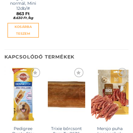
normál, Mini
12db/#
863
Ft
8.630
Ft
/
kg
KOSÁRBA
TESZEM
KAPCSOLÓDÓ TERMÉKEK
KEDVENCEKHEZ
KEDVENCEKHEZ
KEDVENCEKHEZ
Pedigree
Trixie bőrcsont
Mersjo puha