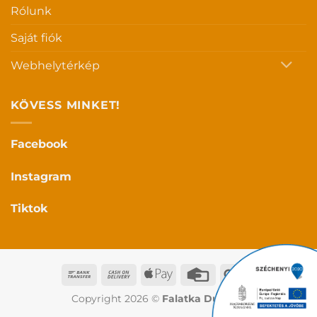
Rólunk
Saját fiók
Webhelytérkép
KÖVESS MINKET!
Facebook
Instagram
Tiktok
Bank
Cash
Apple
Credit
Google
Transfer
On
Pay
Card
Pay
Copyright 2026 ©
Falatka Duo Kft.
Delivery