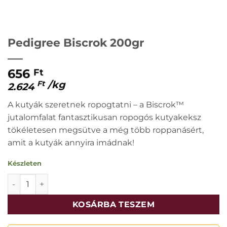
Pedigree Biscrok 200gr
656
Ft
/
kg
Ft
2.624
A kutyák szeretnek ropogtatni – a Biscrok™
jutalomfalat fantasztikusan ropogós kutyakeksz
tökéletesen megsütve a még több roppanásért,
amit a kutyák annyira imádnak!
Készleten
Pedigree Biscrok 200gr mennyiség
KOSÁRBA TESZEM