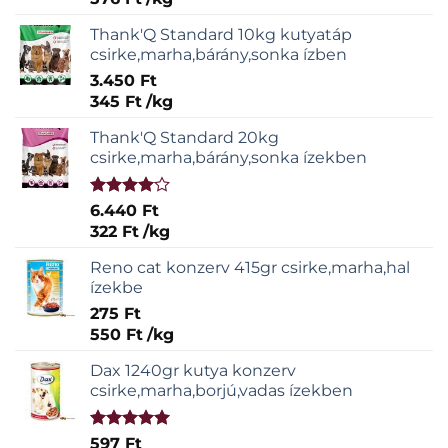
Thank'Q Standard 10kg kutyatáp
csirke,marha,bárány,sonka ízben
3.450
Ft
345
Ft
/
kg
Thank'Q Standard 20kg
csirke,marha,bárány,sonka ízekben
Értékelés:
6.440
Ft
4.00
/ 5
322
Ft
/
kg
Reno cat konzerv 415gr csirke,marha,hal
ízekbe
275
Ft
550
Ft
/
kg
Dax 1240gr kutya konzerv
csirke,marha,borjú,vadas ízekben
Értékelés:
597
Ft