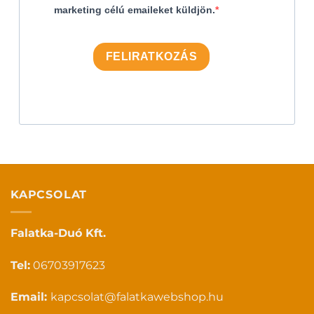
marketing célú emaileket küldjön.
FELIRATKOZÁS
KAPCSOLAT
Falatka-Duó Kft.
Tel:
06703917623
Email:
kapcsolat@falatkawebshop.hu