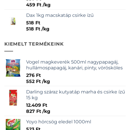
5.00
/ 5
459
Ft
/
kg
Dax 1kg macskatáp csirke ízű
518
Ft
518
Ft
/
kg
KIEMELT TERMÉKEINK
Vogel magkeverék 500ml nagypapagáj,
hullámospapagáj, kanári, pinty, vörösköles
276
Ft
552
Ft
/
kg
Darling száraz kutyatáp marha és csirke ízű
15 kg
12.409
Ft
827
Ft
/
kg
Yoyo hörcsög eledel 1000ml
523
Ft