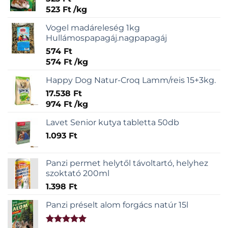
523
Ft
/
kg
Vogel madáreleség 1kg
Hullámospapagáj.nagpapagáj
574
Ft
574
Ft
/
kg
Happy Dog Natur-Croq Lamm/reis 15+3kg.
17.538
Ft
974
Ft
/
kg
Lavet Senior kutya tabletta 50db
1.093
Ft
Panzi permet helytől távoltartó, helyhez
szoktató 200ml
1.398
Ft
Panzi préselt alom forgács natúr 15l