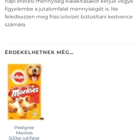
napi etetési mennyiség kialakításakor kérjük vegye
figyelembe a jutalomfalat mennyiségét is. Ne
feledkezzen meg friss ivóvizet biztosítani kedvence
számára.
ÉRDEKELHETNEK MÉG…
KEDVENCEKHEZ
Pedigree
Markies
500gr.jutifalat