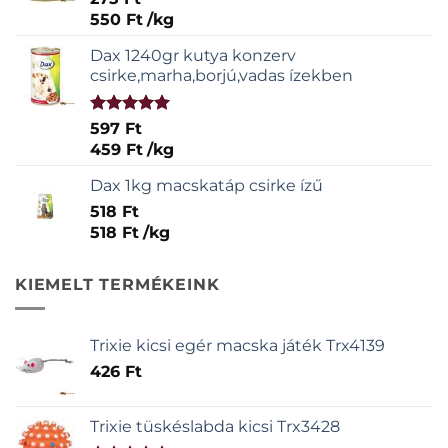
550
Ft
/
kg
Dax 1240gr kutya konzerv
csirke,marha,borjú,vadas ízekben
Értékelés:
597
Ft
5.00
/ 5
459
Ft
/
kg
Dax 1kg macskatáp csirke ízű
518
Ft
518
Ft
/
kg
KIEMELT TERMÉKEINK
Trixie kicsi egér macska játék Trx4139
426
Ft
Trixie tüskéslabda kicsi Trx3428