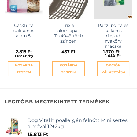
Cat&Rina
Trixie
Panzi bolha és
szilikonos
alomlapát
kullancs
alom 5l
Trx4049 több
riasztó
színben
nyakörv
macska
2.818
Ft
437
Ft
1.370
Ft
–
Ártart
1.414
Ft
1.127
Ft
/
kg
1.370 Ft
-
KOSÁRBA
KOSÁRBA
OPCIÓK
1.414 Ft
TESZEM
TESZEM
VÁLASZTÁSA
Ennek
a
terméknek
több
LEGITÓBB MEGTEKINTETT TERMÉKEK
variációja
van.
A
Dog Vital hipoallergén felnőtt Mini sertés
változatok
almával 12+2kg
a
15.813
Ft