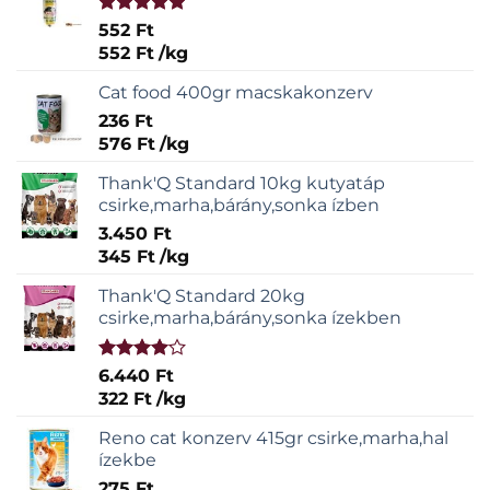
Értékelés:
552
Ft
5.00
/ 5
552
Ft
/
kg
Cat food 400gr macskakonzerv
236
Ft
576
Ft
/
kg
Thank'Q Standard 10kg kutyatáp
csirke,marha,bárány,sonka ízben
3.450
Ft
345
Ft
/
kg
Thank'Q Standard 20kg
csirke,marha,bárány,sonka ízekben
Értékelés:
6.440
Ft
4.00
/ 5
322
Ft
/
kg
Reno cat konzerv 415gr csirke,marha,hal
ízekbe
275
Ft