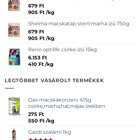
679
Ft
905
Ft
/
kg
Shelma macskatáp steril marha ízű 750g
679
Ft
905
Ft
/
kg
Reno optilife csirke ízű 15kg
6.153
Ft
410
Ft
/
kg
LEGTÖBBET VÁSÁROLT TERMÉKEK
Dax macskakonzerv 415g
csirke,marha,hal,májas ízekben
275
Ft
550
Ft
/
kg
Gazdi szalámi 1kg