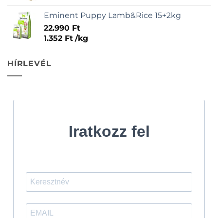
Eminent Puppy Lamb&Rice 15+2kg
22.990
Ft
1.352
Ft
/
kg
HÍRLEVÉL
Iratkozz fel