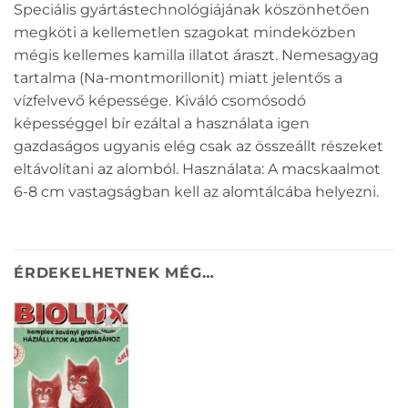
Speciális gyártástechnológiájának köszönhetően
megköti a kellemetlen szagokat mindeközben
mégis kellemes kamilla illatot áraszt. Nemesagyag
tartalma (Na-montmorillonit) miatt jelentős a
vízfelvevő képessége. Kiváló csomósodó
képességgel bír ezáltal a használata igen
gazdaságos ugyanis elég csak az összeállt részeket
eltávolítani az alomból. Használata: A macskaalmot
6-8 cm vastagságban kell az alomtálcába helyezni.
ÉRDEKELHETNEK MÉG…
KEDVENCEKHEZ