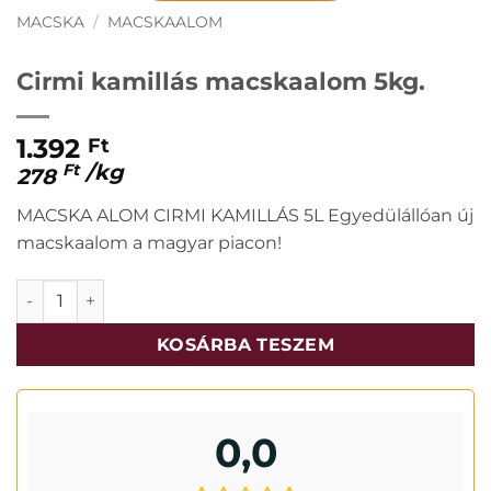
MACSKA
/
MACSKAALOM
Cirmi kamillás macskaalom 5kg.
1.392
Ft
/
kg
Ft
278
MACSKA ALOM CIRMI KAMILLÁS 5L Egyedülállóan új
macskaalom a magyar piacon!
Cirmi kamillás macskaalom 5kg. mennyiség
KOSÁRBA TESZEM
0,0