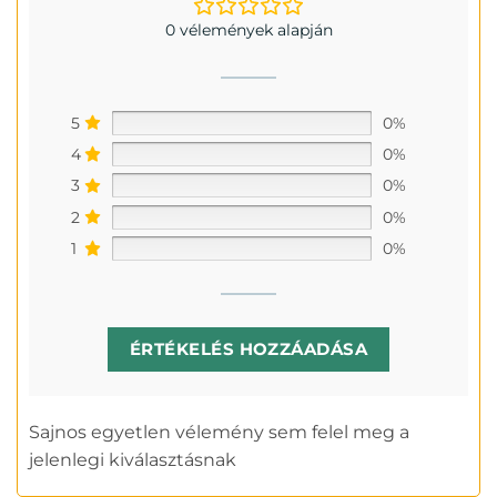
0 vélemények alapján
5
0%
4
0%
3
0%
2
0%
1
0%
ÉRTÉKELÉS HOZZÁADÁSA
Sajnos egyetlen vélemény sem felel meg a
jelenlegi kiválasztásnak