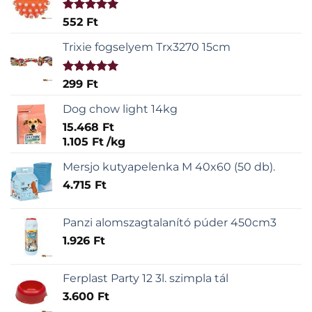
Értékelés:
552
Ft
5.00
/ 5
Trixie fogselyem Trx3270 15cm
Értékelés:
299
Ft
5.00
/ 5
Dog chow light 14kg
15.468
Ft
1.105
Ft
/
kg
Mersjo kutyapelenka M 40x60 (50 db).
4.715
Ft
Panzi alomszagtalanító púder 450cm3
1.926
Ft
Ferplast Party 12 3l. szimpla tál
3.600
Ft