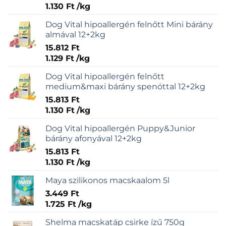
termékold
1.130
Ft
/
kg
választhat
ki
Dog Vital hipoallergén felnőtt Mini bárány
almával 12+2kg
15.812
Ft
1.129
Ft
/
kg
Dog Vital hipoallergén felnőtt
medium&maxi bárány spenóttal 12+2kg
15.813
Ft
1.130
Ft
/
kg
Dog Vital hipoallergén Puppy&Junior
bárány afonyával 12+2kg
15.813
Ft
1.130
Ft
/
kg
Maya szilikonos macskaalom 5l
3.449
Ft
1.725
Ft
/
kg
Shelma macskatáp csirke ízű 750g