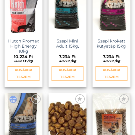
Hutch Promax
Szepi Mini
Szepi krokett
High Energy
Adult 15kg.
kutyatáp 15kg
10kg
10.224
Ft
7.234
Ft
7.234
Ft
1.022
Ft
/
kg
482
Ft
/
kg
482
Ft
/
kg
KOSÁRBA
KOSÁRBA
KOSÁRBA
TESZEM
TESZEM
TESZEM