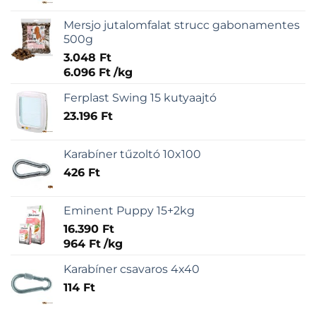
Mersjo jutalomfalat strucc gabonamentes
500g
3.048
Ft
6.096
Ft
/
kg
Ferplast Swing 15 kutyaajtó
23.196
Ft
Karabíner tűzoltó 10x100
426
Ft
Eminent Puppy 15+2kg
16.390
Ft
964
Ft
/
kg
Karabíner csavaros 4x40
114
Ft