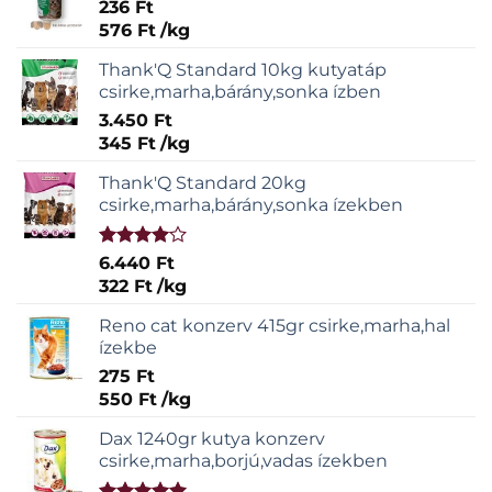
236
Ft
576
Ft
/
kg
Thank'Q Standard 10kg kutyatáp
csirke,marha,bárány,sonka ízben
3.450
Ft
345
Ft
/
kg
Thank'Q Standard 20kg
csirke,marha,bárány,sonka ízekben
Értékelés:
6.440
Ft
4.00
/ 5
322
Ft
/
kg
Reno cat konzerv 415gr csirke,marha,hal
ízekbe
275
Ft
550
Ft
/
kg
Dax 1240gr kutya konzerv
csirke,marha,borjú,vadas ízekben