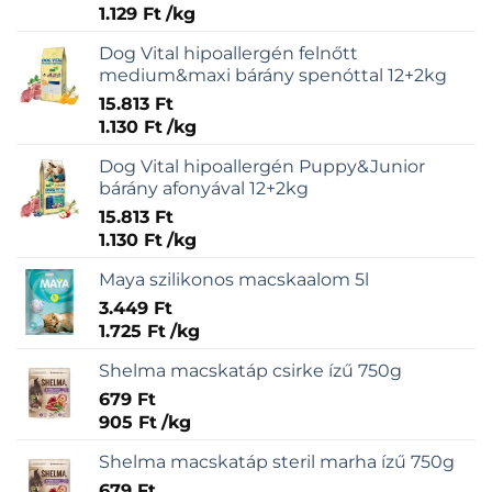
1.129
Ft
/
kg
Dog Vital hipoallergén felnőtt
medium&maxi bárány spenóttal 12+2kg
15.813
Ft
1.130
Ft
/
kg
Dog Vital hipoallergén Puppy&Junior
bárány afonyával 12+2kg
15.813
Ft
1.130
Ft
/
kg
Maya szilikonos macskaalom 5l
3.449
Ft
1.725
Ft
/
kg
Shelma macskatáp csirke ízű 750g
679
Ft
905
Ft
/
kg
Shelma macskatáp steril marha ízű 750g
679
Ft