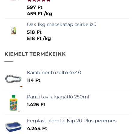
Értékelés:
597
Ft
5.00
/ 5
459
Ft
/
kg
Dax 1kg macskatáp csirke ízű
518
Ft
518
Ft
/
kg
KIEMELT TERMÉKEINK
Karabíner tűzoltó 4x40
114
Ft
Panzi tavi algagátló 250ml
1.426
Ft
Ferplast alomtál Nip 20 Plus peremes
4.244
Ft