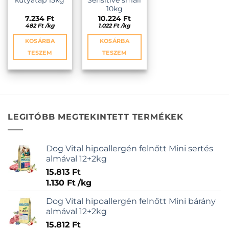
kutyatáp 15kg
Sensitive small
10kg
7.234
Ft
10.224
Ft
482
Ft
/
kg
1.022
Ft
/
kg
KOSÁRBA
KOSÁRBA
TESZEM
TESZEM
LEGITÓBB MEGTEKINTETT TERMÉKEK
Dog Vital hipoallergén felnőtt Mini sertés
almával 12+2kg
15.813
Ft
1.130
Ft
/
kg
Dog Vital hipoallergén felnőtt Mini bárány
almával 12+2kg
15.812
Ft