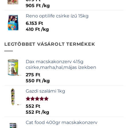
905
Ft
/
kg
Reno optilife csirke ízű 15kg
6.153
Ft
410
Ft
/
kg
LEGTÖBBET VÁSÁROLT TERMÉKEK
Dax macskakonzerv 415g
csirke,marha,hal,májas ízekben
275
Ft
550
Ft
/
kg
Gazdi szalámi 1kg
Értékelés:
552
Ft
5.00
/ 5
552
Ft
/
kg
Cat food 400gr macskakonzerv