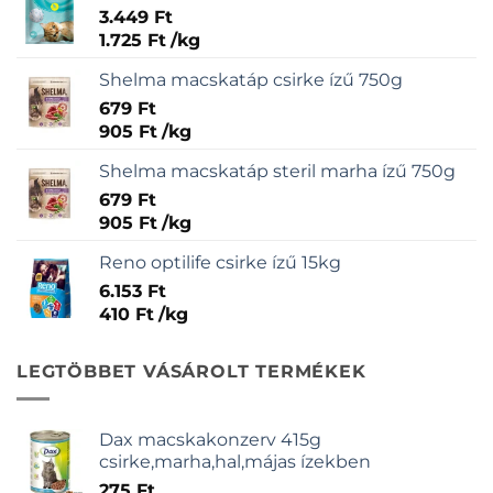
3.449
Ft
1.725
Ft
/
kg
Shelma macskatáp csirke ízű 750g
679
Ft
905
Ft
/
kg
Shelma macskatáp steril marha ízű 750g
679
Ft
905
Ft
/
kg
Reno optilife csirke ízű 15kg
6.153
Ft
410
Ft
/
kg
LEGTÖBBET VÁSÁROLT TERMÉKEK
Dax macskakonzerv 415g
csirke,marha,hal,májas ízekben
275
Ft