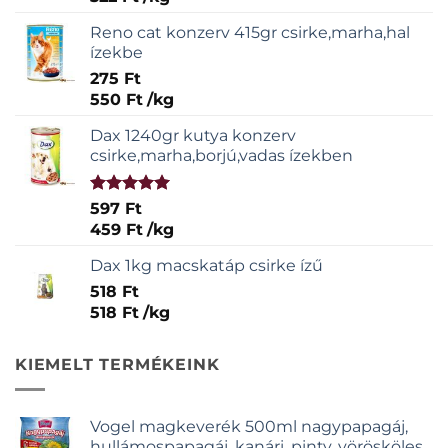
Reno cat konzerv 415gr csirke,marha,hal
ízekbe
275
Ft
550
Ft
/
kg
Dax 1240gr kutya konzerv
csirke,marha,borjú,vadas ízekben
Értékelés:
597
Ft
5.00
/ 5
459
Ft
/
kg
Dax 1kg macskatáp csirke ízű
518
Ft
518
Ft
/
kg
KIEMELT TERMÉKEINK
Vogel magkeverék 500ml nagypapagáj,
hullámospapagáj, kanári, pinty, vörösköles