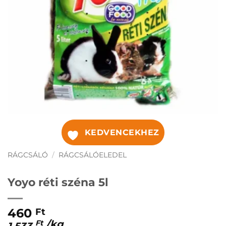
KEDVENCEKHEZ
RÁGCSÁLÓ
/
RÁGCSÁLÓELEDEL
Yoyo réti széna 5l
460
Ft
/
kg
Ft
1.533