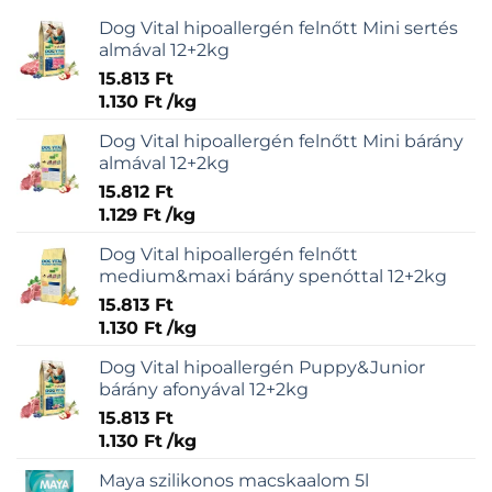
Dog Vital hipoallergén felnőtt Mini sertés
almával 12+2kg
15.813
Ft
1.130
Ft
/
kg
Dog Vital hipoallergén felnőtt Mini bárány
almával 12+2kg
15.812
Ft
1.129
Ft
/
kg
Dog Vital hipoallergén felnőtt
medium&maxi bárány spenóttal 12+2kg
15.813
Ft
1.130
Ft
/
kg
Dog Vital hipoallergén Puppy&Junior
bárány afonyával 12+2kg
15.813
Ft
1.130
Ft
/
kg
Maya szilikonos macskaalom 5l