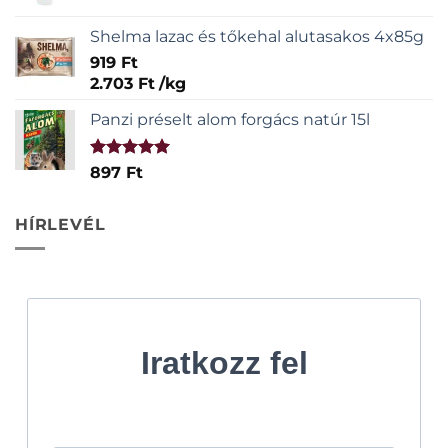
Shelma lazac és tőkehal alutasakos 4x85g
919
Ft
2.703
Ft
/
kg
Panzi préselt alom forgács natúr 15l
Értékelés:
897
Ft
5.00
/ 5
HÍRLEVÉL
Iratkozz fel