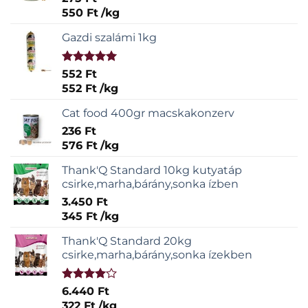
550
Ft
/
kg
Gazdi szalámi 1kg
Értékelés:
552
Ft
5.00
/ 5
552
Ft
/
kg
Cat food 400gr macskakonzerv
236
Ft
576
Ft
/
kg
Thank'Q Standard 10kg kutyatáp
csirke,marha,bárány,sonka ízben
3.450
Ft
345
Ft
/
kg
Thank'Q Standard 20kg
csirke,marha,bárány,sonka ízekben
Értékelés:
6.440
Ft
4.00
/ 5
322
Ft
/
kg