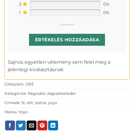
2
0%
1
0%
ÉRTÉKELÉS HOZZÁADÁSA
Sajnos egyetlen vélemény sem felel meg a
jelenlegi kiválasztásnak
Cikkszám:
1293
Kategóriák:
Rágcsáló
,
rágcsálóeledel
Címkék:
5l
,
réti
,
széna
,
yoyo
Márka:
Yoyo