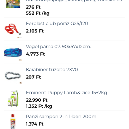
276
Ft
552
Ft
/
kg
Ferplast club póráz G25/120
2.105
Ft
Vogel párna 07. 90x57x12cm.
4.773
Ft
Karabíner tűzoltó 7X70
207
Ft
Eminent Puppy Lamb&Rice 15+2kg
22.990
Ft
1.352
Ft
/
kg
Panzi sampon 2 in 1-ben 200ml
1.374
Ft