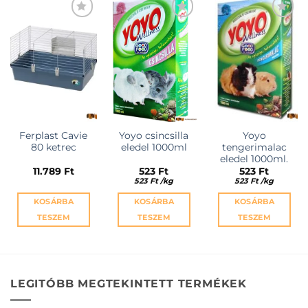
KEDVENCEKHEZ
KEDVENCEKHEZ
KEDVENCEKHEZ
Ferplast Cavie
Yoyo csincsilla
Yoyo
80 ketrec
eledel 1000ml
tengerimalac
eledel 1000ml.
11.789
Ft
523
Ft
523
Ft
523
Ft
/
kg
523
Ft
/
kg
KOSÁRBA
KOSÁRBA
KOSÁRBA
TESZEM
TESZEM
TESZEM
LEGITÓBB MEGTEKINTETT TERMÉKEK