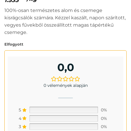
100%-osan természetes alom és csemege
kisrágcsálók számára. Kézzel kaszált, napon szárított,
vegyes fűvekből összeállított magas tápértékű
csemege.
Elfogyott
0,0
0 vélemények alapján
5
0%
4
0%
3
0%