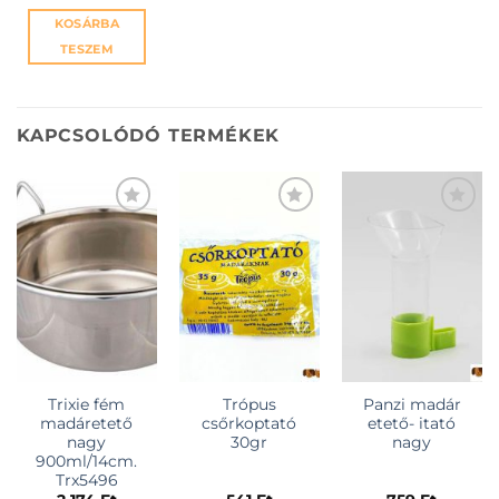
KOSÁRBA
TESZEM
KAPCSOLÓDÓ TERMÉKEK
KEDVENCEKHEZ
KEDVENCEKHEZ
KEDVENCEKHEZ
Trixie fém
Trópus
Panzi madár
madáretető
csőrkoptató
etető- itató
nagy
30gr
nagy
900ml/14cm.
Trx5496