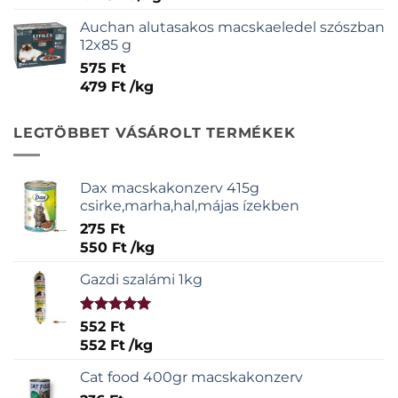
Auchan alutasakos macskaeledel szószban
12x85 g
575
Ft
479
Ft
/
kg
LEGTÖBBET VÁSÁROLT TERMÉKEK
Dax macskakonzerv 415g
csirke,marha,hal,májas ízekben
275
Ft
550
Ft
/
kg
Gazdi szalámi 1kg
Értékelés:
552
Ft
5.00
/ 5
552
Ft
/
kg
Cat food 400gr macskakonzerv