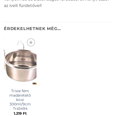
az ívelt fürdetővel!
ÉRDEKELHETNEK MÉG…
KEDVENCEKHEZ
Trixie fém
madáretető
kicsi
300ml/9cm
Trx5494
1.219
Ft