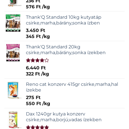
236
Ft
576
Ft
/
kg
Thank'Q Standard 10kg kutyatáp
csirke,marha,bárány,sonka ízben
3.450
Ft
345
Ft
/
kg
Thank'Q Standard 20kg
csirke,marha,bárány,sonka ízekben
Értékelés:
6.440
Ft
4.00
/ 5
322
Ft
/
kg
Reno cat konzerv 415gr csirke,marha,hal
ízekbe
275
Ft
550
Ft
/
kg
Dax 1240gr kutya konzerv
csirke,marha,borjú,vadas ízekben