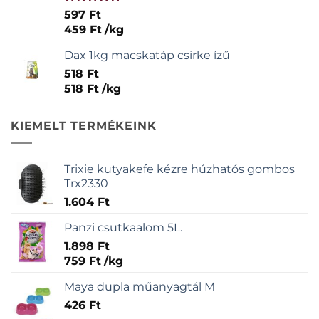
Értékelés:
597
Ft
5.00
/ 5
459
Ft
/
kg
Dax 1kg macskatáp csirke ízű
518
Ft
518
Ft
/
kg
KIEMELT TERMÉKEINK
Trixie kutyakefe kézre húzhatós gombos
Trx2330
1.604
Ft
Panzi csutkaalom 5L.
1.898
Ft
759
Ft
/
kg
Maya dupla műanyagtál M
426
Ft