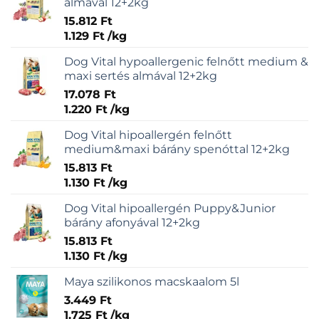
almával 12+2kg
15.812
Ft
1.129
Ft
/
kg
Dog Vital hypoallergenic felnőtt medium &
maxi sertés almával 12+2kg
17.078
Ft
1.220
Ft
/
kg
Dog Vital hipoallergén felnőtt
medium&maxi bárány spenóttal 12+2kg
15.813
Ft
1.130
Ft
/
kg
Dog Vital hipoallergén Puppy&Junior
bárány afonyával 12+2kg
15.813
Ft
1.130
Ft
/
kg
Maya szilikonos macskaalom 5l
3.449
Ft
1.725
Ft
/
kg