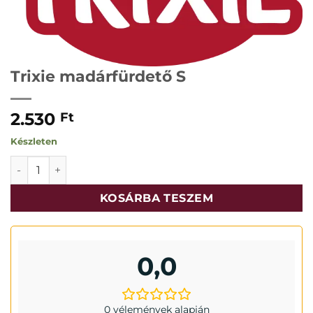
Trixie madárfürdető S
2.530
Ft
Készleten
Trixie madárfürdető S mennyiség
KOSÁRBA TESZEM
0,0
0 vélemények alapján