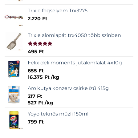
Trixie fogselyem Trx3275
2.220
Ft
Trixie alomlapát trx4050 több színben
Értékelés:
495
Ft
5.00
/ 5
Felix deli moments jutalomfalat 4x10g
655
Ft
16.375
Ft
/
kg
Aro kutya konzerv csirke ízű 415g
217
Ft
527
Ft
/
kg
Yoyo teknős műzli 150ml
799
Ft