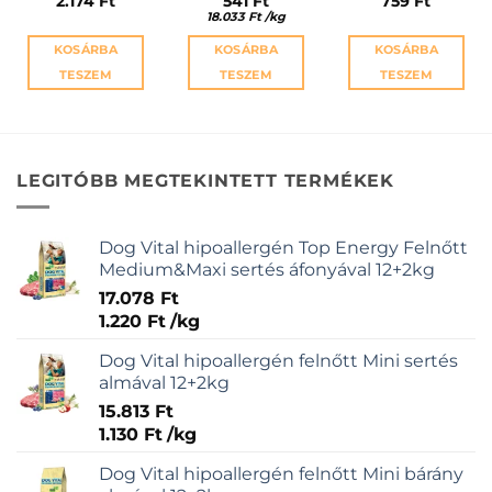
2.174
Ft
541
Ft
759
Ft
18.033
Ft
/
kg
KOSÁRBA
KOSÁRBA
KOSÁRBA
TESZEM
TESZEM
TESZEM
LEGITÓBB MEGTEKINTETT TERMÉKEK
Dog Vital hipoallergén Top Energy Felnőtt
Medium&Maxi sertés áfonyával 12+2kg
17.078
Ft
1.220
Ft
/
kg
Dog Vital hipoallergén felnőtt Mini sertés
almával 12+2kg
15.813
Ft
1.130
Ft
/
kg
Dog Vital hipoallergén felnőtt Mini bárány