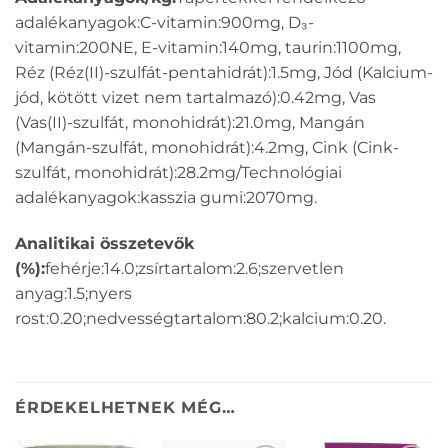
adalékanyagok:C-vitamin:900mg, D₃-
vitamin:200NE, E-vitamin:140mg, taurin:1100mg,
Réz (Réz(II)-szulfát-pentahidrát):1.5mg, Jód (Kalcium-
jód, kötött vizet nem tartalmazó):0.42mg, Vas
(Vas(II)-szulfát, monohidrát):21.0mg, Mangán
(Mangán-szulfát, monohidrát):4.2mg, Cink (Cink-
szulfát, monohidrát):28.2mg/Technológiai
adalékanyagok:kasszia gumi:2070mg.
Analitikai összetevők
(%):
fehérje:14.0;zsírtartalom:2.6;szervetlen
anyag:1.5;nyers
rost:0.20;nedvességtartalom:80.2;kalcium:0.20.
ÉRDEKELHETNEK MÉG…