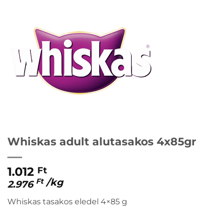
Whiskas adult alutasakos 4x85gr
1.012
Ft
/
kg
Ft
2.976
Whiskas tasakos eledel 4×85 g