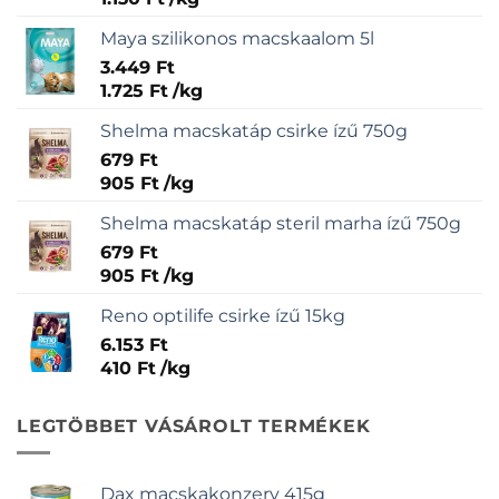
Maya szilikonos macskaalom 5l
3.449
Ft
1.725
Ft
/
kg
Shelma macskatáp csirke ízű 750g
679
Ft
905
Ft
/
kg
Shelma macskatáp steril marha ízű 750g
679
Ft
905
Ft
/
kg
Reno optilife csirke ízű 15kg
6.153
Ft
410
Ft
/
kg
LEGTÖBBET VÁSÁROLT TERMÉKEK
Dax macskakonzerv 415g