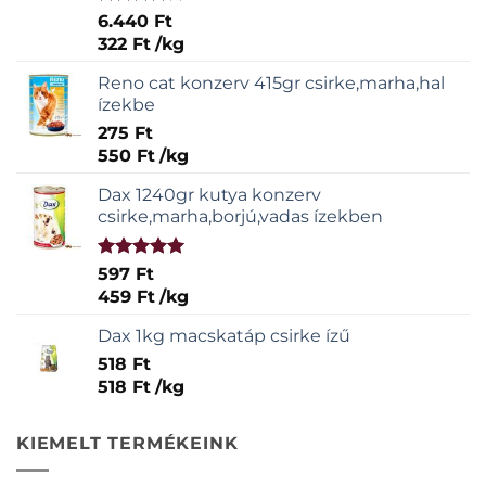
Értékelés:
6.440
Ft
4.00
/ 5
322
Ft
/
kg
Reno cat konzerv 415gr csirke,marha,hal
ízekbe
275
Ft
550
Ft
/
kg
Dax 1240gr kutya konzerv
csirke,marha,borjú,vadas ízekben
Értékelés:
597
Ft
5.00
/ 5
459
Ft
/
kg
Dax 1kg macskatáp csirke ízű
518
Ft
518
Ft
/
kg
KIEMELT TERMÉKEINK