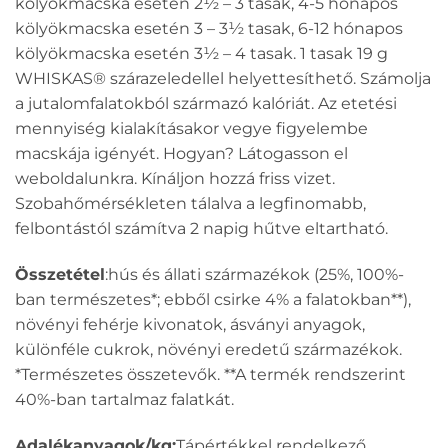
kölyökmacska esetén 2½ – 3 tasak, 4-5 hónapos
kölyökmacska esetén 3 – 3½ tasak, 6-12 hónapos
kölyökmacska esetén 3½ – 4 tasak. 1 tasak 19 g
WHISKAS® szárazeledellel helyettesíthető. Számolja
a jutalomfalatokból származó kalóriát. Az etetési
mennyiség kialakításakor vegye figyelembe
macskája igényét. Hogyan? Látogasson el
weboldalunkra. Kínáljon hozzá friss vizet.
Szobahőmérsékleten tálalva a legfinomabb,
felbontástól számítva 2 napig hűtve eltartható.
Összetétel
:hús és állati származékok (25%, 100%-
ban természetes*; ebből csirke 4% a falatokban**),
növényi fehérje kivonatok, ásványi anyagok,
különféle cukrok, növényi eredetű származékok.
*Természetes összetevők. **A termék rendszerint
40%-ban tartalmaz falatkát.
Adalékanyagok/kg:
Tápértékkel rendelkező