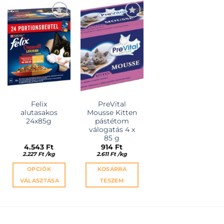
van.
van.
van.
A
A
A
változatok
változatok
változatok
KEDVENCEKHEZ
KEDVENCEKHEZ
a
a
a
termékoldalon
termékoldalon
termékold
választhatók
választhatók
választhat
ki
ki
ki
Felix
PreVital
alutasakos
Mousse Kitten
24x85g
pástétom
válogatás 4 x
85 g
4.543
Ft
914
Ft
2.227
Ft
/
kg
2.611
Ft
/
kg
OPCIÓK
KOSÁRBA
VÁLASZTÁSA
TESZEM
Ennek
a
terméknek
több