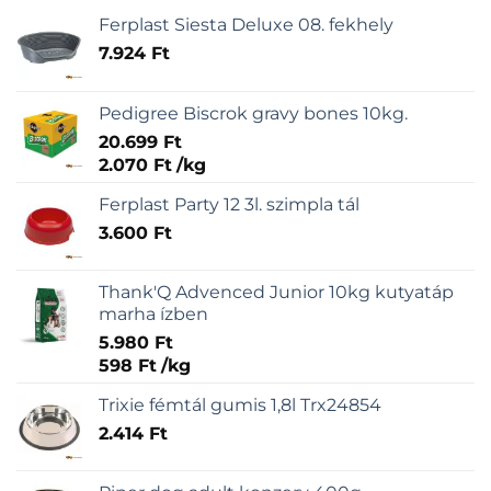
Ferplast Siesta Deluxe 08. fekhely
7.924
Ft
Pedigree Biscrok gravy bones 10kg.
20.699
Ft
2.070
Ft
/
kg
Ferplast Party 12 3l. szimpla tál
3.600
Ft
Thank'Q Advenced Junior 10kg kutyatáp
marha ízben
5.980
Ft
598
Ft
/
kg
Trixie fémtál gumis 1,8l Trx24854
2.414
Ft