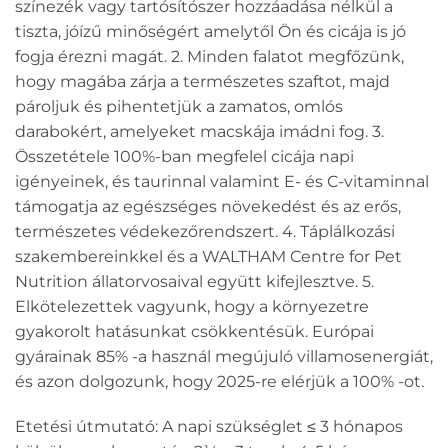
színezék vagy tartósítószer hozzáadása nélkül a
tiszta, jóízű minőségért amelytől Ön és cicája is jó
fogja érezni magát. 2. Minden falatot megfőzünk,
hogy magába zárja a természetes szaftot, majd
pároljuk és pihentetjük a zamatos, omlós
darabokért, amelyeket macskája imádni fog. 3.
Összetétele 100%-ban megfelel cicája napi
igényeinek, és taurinnal valamint E- és C-vitaminnal
támogatja az egészséges növekedést és az erős,
természetes védekezőrendszert. 4. Táplálkozási
szakembereinkkel és a WALTHAM Centre for Pet
Nutrition állatorvosaival együtt kifejlesztve. 5.
Elkötelezettek vagyunk, hogy a környezetre
gyakorolt hatásunkat csökkentésük. Európai
gyárainak 85% -a használ megújuló villamosenergiát,
és azon dolgozunk, hogy 2025-re elérjük a 100% -ot.
Etetési útmutató: A napi szükséglet ≤ 3 hónapos