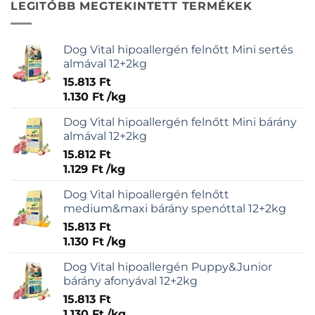
LEGITÓBB MEGTEKINTETT TERMÉKEK
variációja
van.
A
Dog Vital hipoallergén felnőtt Mini sertés
változatok
almával 12+2kg
a
15.813
Ft
termékoldalon
1.130
Ft
/
kg
választhatók
ki
Dog Vital hipoallergén felnőtt Mini bárány
almával 12+2kg
15.812
Ft
1.129
Ft
/
kg
Dog Vital hipoallergén felnőtt
medium&maxi bárány spenóttal 12+2kg
15.813
Ft
1.130
Ft
/
kg
Dog Vital hipoallergén Puppy&Junior
bárány afonyával 12+2kg
15.813
Ft
1.130
Ft
/
kg