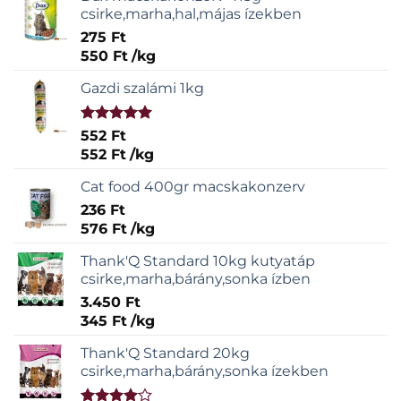
csirke,marha,hal,májas ízekben
275
Ft
550
Ft
/
kg
Gazdi szalámi 1kg
Értékelés:
552
Ft
5.00
/ 5
552
Ft
/
kg
Cat food 400gr macskakonzerv
236
Ft
576
Ft
/
kg
Thank'Q Standard 10kg kutyatáp
csirke,marha,bárány,sonka ízben
3.450
Ft
345
Ft
/
kg
Thank'Q Standard 20kg
csirke,marha,bárány,sonka ízekben