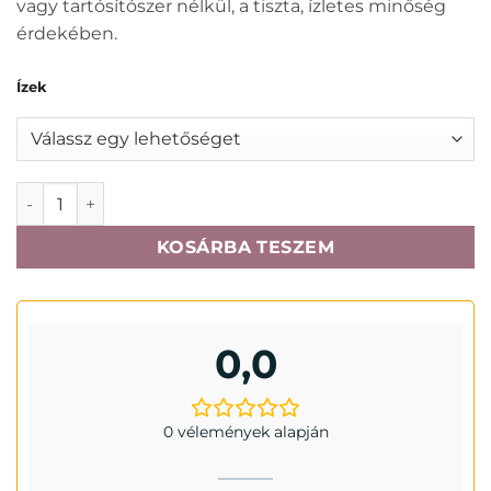
vagy tartósítószer nélkül, a tiszta, ízletes minőség
érdekében.
Ízek
Whiskas adult alutasakos 4x85gr mennyiség
KOSÁRBA TESZEM
0,0
0 vélemények alapján