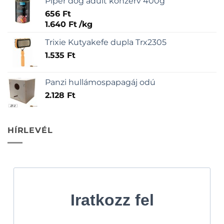
Piper dog adult konzerv 400g
656
Ft
1.640
Ft
/
kg
Trixie Kutyakefe dupla Trx2305
1.535
Ft
Panzi hullámospapagáj odú
2.128
Ft
HÍRLEVÉL
Iratkozz fel