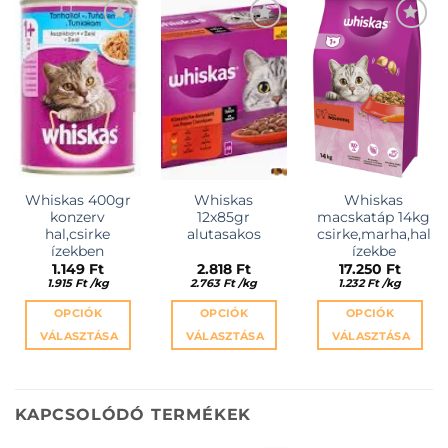
KEDVENCEKHEZ
KEDVENCEKHEZ
KEDVENCEKHEZ
Whiskas 400gr
Whiskas
Whiskas
konzerv
12x85gr
macskatáp 14kg
hal,csirke
alutasakos
csirke,marha,hal
ízekben
ízekbe
1.149
Ft
2.818
Ft
17.250
Ft
1.915
Ft
/
kg
2.763
Ft
/
kg
1.232
Ft
/
kg
OPCIÓK
OPCIÓK
OPCIÓK
VÁLASZTÁSA
VÁLASZTÁSA
VÁLASZTÁSA
Ennek
Ennek
Ennek
a
a
a
terméknek
terméknek
terméknek
KAPCSOLÓDÓ TERMÉKEK
több
több
több
variációja
variációja
variációja