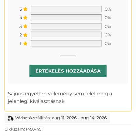
5
0%
4
0%
3
0%
2
0%
1
0%
ÉRTÉKELÉS HOZZÁADÁSA
Sajnos egyetlen vélemény sem felel meg a
jelenlegi kiválasztásnak
Várható szállítás: aug 11, 2026 - aug 14, 2026
Cikkszám:
1450-451