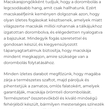
Macskarajongókként tudjuk, hogy a dorombolás a
legcsodásabb hang, amit csak hallhatunk. Ezért
macskaséfjeink keményen dolgoznak azon, hogy
olyan ízletes fogásokat készítsenek, amelyek miatt
világszerte macskák milliói rohannak a tálkájukhoz
izgatottan dorombolva, és elégedetten nyalogatva
a bajszukat. Mindegyik fogás szeretettel és
gondosan készül, és kiegyensúlyozott
tápanyagtartalmuk biztosítja, hogy macskája
mindent megkapjon, amire szüksége van a
dorombolás folytatásához.
Minden ízletes darabot megfőzünk, hogy magába
zárja a természetes szaftot, majd pároljuk és
pihentetjük a zamatos, omlós falatokért, amelyek
garantálják, macskája örömteli dorombolását.
Természetes* összetevőkből és kiváló minőségű
fehérjéből készült, bármilyen mesterséges színezék