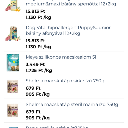
medium&maxi bárány spenóttal 12+2kg
15.813
Ft
1.130
Ft
/
kg
Dog Vital hipoallergén Puppy&Junior
bárány afonyával 12+2kg
15.813
Ft
1.130
Ft
/
kg
Maya szilikonos macskaalom 5l
3.449
Ft
1.725
Ft
/
kg
Shelma macskatáp csirke ízű 750g
679
Ft
905
Ft
/
kg
Shelma macskatáp steril marha ízű 750g
679
Ft
905
Ft
/
kg