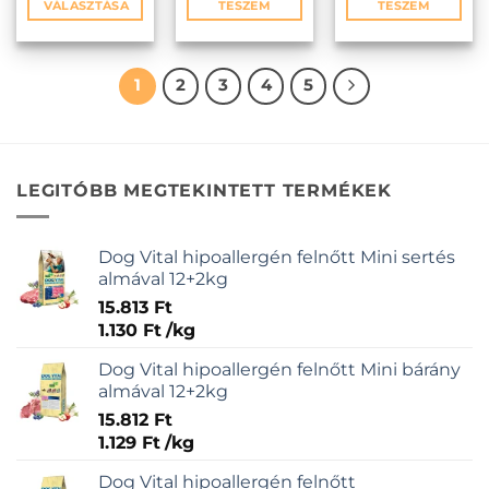
VÁLASZTÁSA
TESZEM
TESZEM
Ennek
a
terméknek
1
2
3
4
5
több
variációja
van.
A
LEGITÓBB MEGTEKINTETT TERMÉKEK
változatok
a
termékoldalon
Dog Vital hipoallergén felnőtt Mini sertés
választhatók
almával 12+2kg
ki
15.813
Ft
1.130
Ft
/
kg
Dog Vital hipoallergén felnőtt Mini bárány
almával 12+2kg
15.812
Ft
1.129
Ft
/
kg
Dog Vital hipoallergén felnőtt