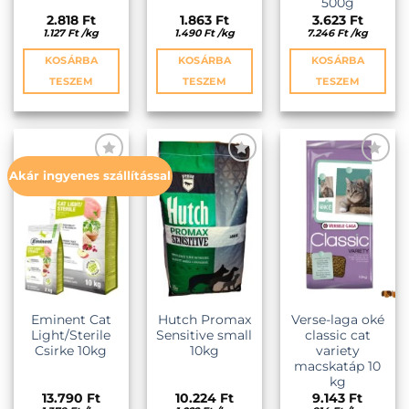
500g
2.818
Ft
1.863
Ft
3.623
Ft
1.127
Ft
/
kg
1.490
Ft
/
kg
7.246
Ft
/
kg
KOSÁRBA
KOSÁRBA
KOSÁRBA
TESZEM
TESZEM
TESZEM
Akár ingyenes szállítással
KEDVENCEKHEZ
KEDVENCEKHEZ
KEDVENCEKHEZ
Eminent Cat
Hutch Promax
Verse-laga oké
Light/Sterile
Sensitive small
classic cat
Csirke 10kg
10kg
variety
macskatáp 10
kg
13.790
Ft
10.224
Ft
9.143
Ft