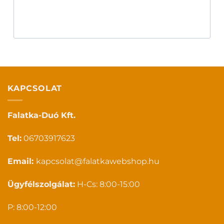
KAPCSOLAT
Falatka-Duó Kft.
Tel:
06703917623
Email:
kapcsolat@falatkawebshop.hu
Ügyfélszolgálat:
H-Cs: 8:00-15:00
P: 8:00-12:00