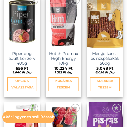
KEDVENCEKHEZ
KEDVENCEKHEZ
KEDVENCEKHEZ
Piper dog
Hutch Promax
Mersjo kacsa
adult konzerv
High Energy
és rizspálcikák
400g
10kg
500g
656
Ft
10.224
Ft
3.048
Ft
1.640
Ft
/
kg
1.022
Ft
/
kg
6.096
Ft
/
kg
OPCIÓK
KOSÁRBA
KOSÁRBA
VÁLASZTÁSA
TESZEM
TESZEM
Ennek
a
terméknek
több
Akár ingyenes szállítással!
variációja
KEDVENCEKHEZ
KEDVENCEKHEZ
KEDVENCEKHEZ
van.