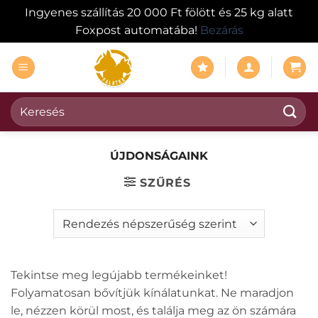
Ingyenes szállítás 20 000 Ft fölött és 25 kg alatt
Foxpost automatába!
Bezárás
Skip
to
content
Keresés
a
következőre:
ÚJDONSÁGAINK
SZŰRÉS
Tekintse meg legújabb termékeinket!
Folyamatosan bővítjük kínálatunkat. Ne maradjon
le, nézzen körül most, és találja meg az ön számára