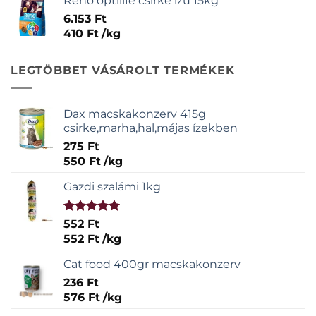
Reno optilife csirke ízű 15kg
6.153
Ft
410
Ft
/
kg
LEGTÖBBET VÁSÁROLT TERMÉKEK
Dax macskakonzerv 415g
csirke,marha,hal,májas ízekben
275
Ft
550
Ft
/
kg
Gazdi szalámi 1kg
Értékelés:
552
Ft
5.00
/ 5
552
Ft
/
kg
Cat food 400gr macskakonzerv
236
Ft
576
Ft
/
kg