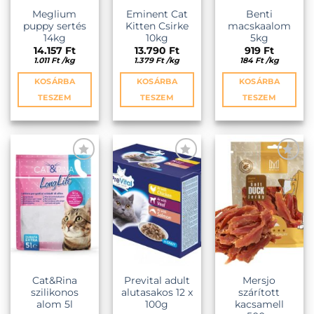
Meglium
Eminent Cat
Benti
puppy sertés
Kitten Csirke
macskaalom
14kg
10kg
5kg
14.157
Ft
13.790
Ft
919
Ft
1.011
Ft
/
kg
1.379
Ft
/
kg
184
Ft
/
kg
KOSÁRBA
KOSÁRBA
KOSÁRBA
TESZEM
TESZEM
TESZEM
KEDVENCEKHEZ
KEDVENCEKHEZ
KEDVENCEKHEZ
Cat&Rina
Prevital adult
Mersjo
szilikonos
alutasakos 12 x
szárított
alom 5l
100g
kacsamell