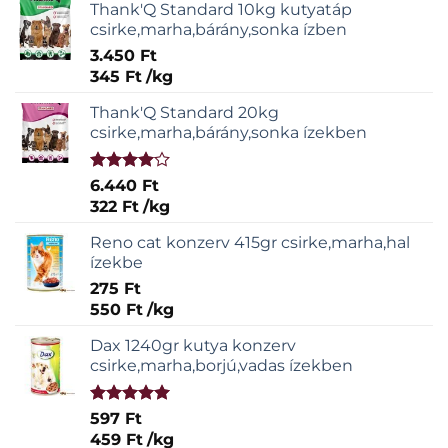
Thank'Q Standard 10kg kutyatáp
csirke,marha,bárány,sonka ízben
3.450
Ft
345
Ft
/
kg
Thank'Q Standard 20kg
csirke,marha,bárány,sonka ízekben
Értékelés:
6.440
Ft
4.00
/ 5
322
Ft
/
kg
Reno cat konzerv 415gr csirke,marha,hal
ízekbe
275
Ft
550
Ft
/
kg
Dax 1240gr kutya konzerv
csirke,marha,borjú,vadas ízekben
Értékelés:
597
Ft
5.00
/ 5
459
Ft
/
kg