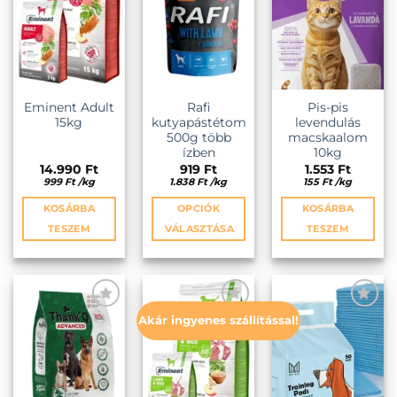
A
változatok
a
termékoldalon
választhatók
ki
Eminent Adult
Rafi
Pis-pis
15kg
kutyapástétom
levendulás
500g több
macskaalom
ízben
10kg
14.990
Ft
919
Ft
1.553
Ft
999
Ft
/
kg
1.838
Ft
/
kg
155
Ft
/
kg
KOSÁRBA
OPCIÓK
KOSÁRBA
TESZEM
VÁLASZTÁSA
TESZEM
Ennek
a
terméknek
több
Akár ingyenes szállítással!
variációja
KEDVENCEKHEZ
KEDVENCEKHEZ
KEDVENCEKHEZ
van.
A
változatok