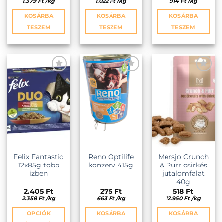
1.379
Ft
/
kg
1.022
Ft
/
kg
914
Ft
/
kg
KOSÁRBA
KOSÁRBA
KOSÁRBA
TESZEM
TESZEM
TESZEM
KEDVENCEKHEZ
KEDVENCEKHEZ
KEDVENCEKHEZ
Felix Fantastic
Reno Optilife
Mersjo Crunch
12x85g több
konzerv 415g
& Purr csirkés
ízben
jutalomfalat
40g
2.405
Ft
275
Ft
518
Ft
2.358
Ft
/
kg
663
Ft
/
kg
12.950
Ft
/
kg
OPCIÓK
KOSÁRBA
KOSÁRBA