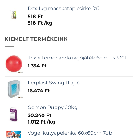
Dax 1kg macskatáp csirke ízű
518
Ft
518
Ft
/
kg
KIEMELT TERMÉKEINK
Trixie tömörlabda rágójáték 6cm.Trx3301
1.334
Ft
Ferplast Swing 11 ajtó
16.474
Ft
Gemon Puppy 20kg
20.240
Ft
1.012
Ft
/
kg
Vogel kutyapelenka 60x60cm 7db