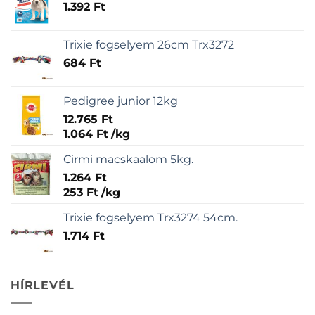
1.392
Ft
Trixie fogselyem 26cm Trx3272
684
Ft
Pedigree junior 12kg
12.765
Ft
1.064
Ft
/
kg
Cirmi macskaalom 5kg.
1.264
Ft
253
Ft
/
kg
Trixie fogselyem Trx3274 54cm.
1.714
Ft
HÍRLEVÉL