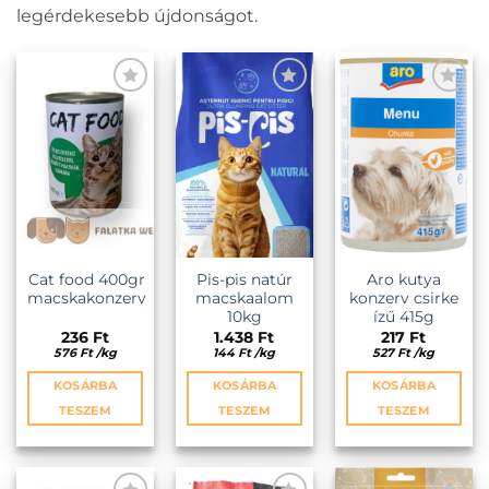
legérdekesebb újdonságot.
KEDVENCEKHEZ
KEDVENCEKHEZ
KEDVENCEKHEZ
Cat food 400gr
Pis-pis natúr
Aro kutya
macskakonzerv
macskaalom
konzerv csirke
10kg
ízű 415g
236
Ft
1.438
Ft
217
Ft
576
Ft
/
kg
144
Ft
/
kg
527
Ft
/
kg
KOSÁRBA
KOSÁRBA
KOSÁRBA
TESZEM
TESZEM
TESZEM