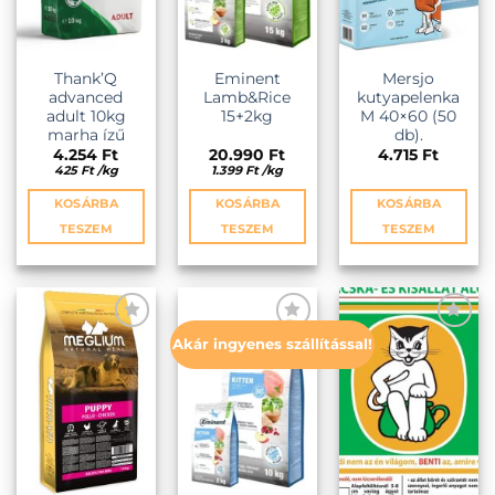
a
termékoldalon
választhatók
ki
Thank’Q
Eminent
Mersjo
advanced
Lamb&Rice
kutyapelenka
adult 10kg
15+2kg
M 40×60 (50
marha ízű
db).
4.254
Ft
20.990
Ft
4.715
Ft
425
Ft
/
kg
1.399
Ft
/
kg
KOSÁRBA
KOSÁRBA
KOSÁRBA
TESZEM
TESZEM
TESZEM
Akár ingyenes szállítással!
KEDVENCEKHEZ
KEDVENCEKHEZ
KEDVENCEKHEZ