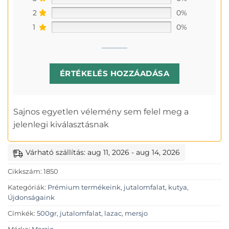
2
0%
1
0%
ÉRTÉKELÉS HOZZÁADÁSA
Sajnos egyetlen vélemény sem felel meg a
jelenlegi kiválasztásnak
Várható szállítás: aug 11, 2026 - aug 14, 2026
Cikkszám:
1850
Kategóriák:
Prémium termékeink
,
jutalomfalat
,
kutya
,
Újdonságaink
Címkék:
500gr
,
jutalomfalat
,
lazac
,
mersjo