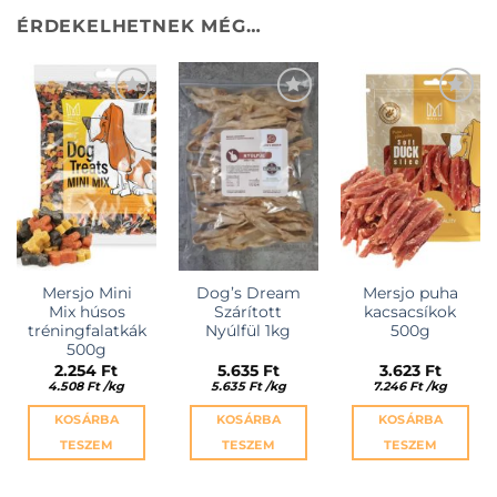
ÉRDEKELHETNEK MÉG…
KEDVENCEKHEZ
KEDVENCEKHEZ
KEDVENCEKHEZ
Mersjo Mini
Dog’s Dream
Mersjo puha
Mix húsos
Szárított
kacsacsíkok
tréningfalatkák
Nyúlfül 1kg
500g
500g
2.254
Ft
5.635
Ft
3.623
Ft
4.508
Ft
/
kg
5.635
Ft
/
kg
7.246
Ft
/
kg
KOSÁRBA
KOSÁRBA
KOSÁRBA
TESZEM
TESZEM
TESZEM