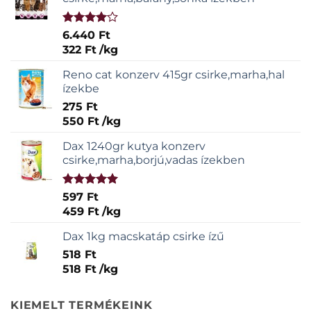
Értékelés:
6.440
Ft
4.00
/ 5
322
Ft
/
kg
Reno cat konzerv 415gr csirke,marha,hal
ízekbe
275
Ft
550
Ft
/
kg
Dax 1240gr kutya konzerv
csirke,marha,borjú,vadas ízekben
Értékelés:
597
Ft
5.00
/ 5
459
Ft
/
kg
Dax 1kg macskatáp csirke ízű
518
Ft
518
Ft
/
kg
KIEMELT TERMÉKEINK