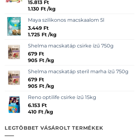
15.813
Ft
1.130
Ft
/
kg
Maya szilikonos macskaalom 5l
3.449
Ft
1.725
Ft
/
kg
Shelma macskatáp csirke ízű 750g
679
Ft
905
Ft
/
kg
Shelma macskatáp steril marha ízű 750g
679
Ft
905
Ft
/
kg
Reno optilife csirke ízű 15kg
6.153
Ft
410
Ft
/
kg
LEGTÖBBET VÁSÁROLT TERMÉKEK