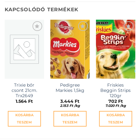
KAPCSOLÓDÓ TERMÉKEK
KEDVENCEKHEZ
KEDVENCEKHEZ
KEDVENCEKHEZ
Trixie bőr
Pedigree
Friskies
csont 21cm.
Markies 1,5kg
Beggin Strips
Trx2649
120gr
1.564
Ft
3.444
Ft
702
Ft
2.153
Ft
/
kg
7.020
Ft
/
kg
KOSÁRBA
KOSÁRBA
KOSÁRBA
TESZEM
TESZEM
TESZEM