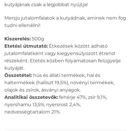
kutyájának csak a legjobbat nyújtja!
Mersjo jutalomfalatok a kutyádnak, aminek nem fog
tudni ellenállni!
Kiszerelés:
500g
Etetési útmutató:
Étkezések között adható
jutalomfalatként vagy kiegyensúlyozott étrend
részeként. Etetés közben folyamatosan felügyelje
kutyáját.
Összetétel:
hús és állati termékek, hal és
haltermékek (halliszt 19,5%), növényi termékek,
olajok és zsírok, ásványi anyagok.
Analitikai összetevők:
fehérje 47%, zsír 9,1%,
nyershamu 13,5%, nyersrost 2,4%,
nedvességtartalom 21%.