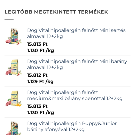
LEGITÓBB MEGTEKINTETT TERMÉKEK
Dog Vital hipoallergén felnőtt Mini sertés
almával 12+2kg
15.813
Ft
1.130
Ft
/
kg
Dog Vital hipoallergén felnőtt Mini bárány
almával 12+2kg
15.812
Ft
1.129
Ft
/
kg
Dog Vital hipoallergén felnőtt
medium&maxi bárány spenóttal 12+2kg
15.813
Ft
1.130
Ft
/
kg
Dog Vital hipoallergén Puppy&Junior
bárány afonyával 12+2kg