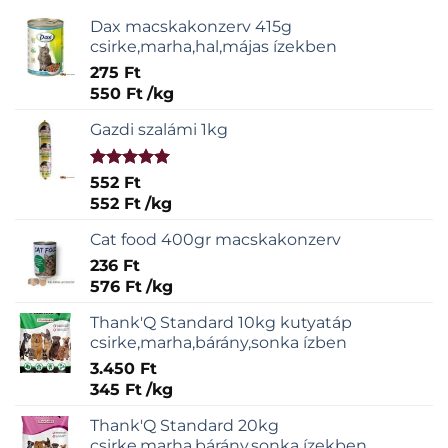
Dax macskakonzerv 415g
csirke,marha,hal,májas ízekben
275
Ft
550
Ft
/
kg
Gazdi szalámi 1kg
Értékelés:
552
Ft
5.00
/ 5
552
Ft
/
kg
Cat food 400gr macskakonzerv
236
Ft
576
Ft
/
kg
Thank'Q Standard 10kg kutyatáp
csirke,marha,bárány,sonka ízben
3.450
Ft
345
Ft
/
kg
Thank'Q Standard 20kg
csirke,marha,bárány,sonka ízekben