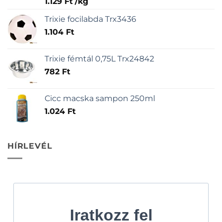
1.129
Ft
/
kg
Trixie focilabda Trx3436
1.104
Ft
Trixie fémtál 0,75L Trx24842
782
Ft
Cicc macska sampon 250ml
1.024
Ft
HÍRLEVÉL
Iratkozz fel