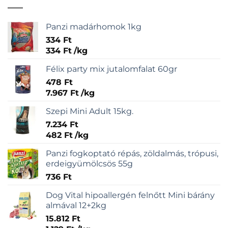
Panzi madárhomok 1kg
334
Ft
334
Ft
/
kg
Félix party mix jutalomfalat 60gr
478
Ft
7.967
Ft
/
kg
Szepi Mini Adult 15kg.
7.234
Ft
482
Ft
/
kg
Panzi fogkoptató répás, zöldalmás, trópusi,
erdeigyümölcsös 55g
736
Ft
Dog Vital hipoallergén felnőtt Mini bárány
almával 12+2kg
15.812
Ft