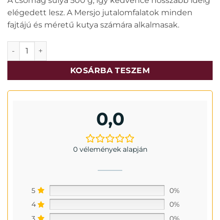
A csomag súlya 500 g, így kedvence hosszabb ideig
elégedett lesz. A Mersjo jutalomfalatok minden
fajtájú és méretű kutya számára alkalmasak.
Mersjo lazacos jutalomfalat kutyáknak 500g mennyiség
KOSÁRBA TESZEM
0,0
0 vélemények alapján
5
0%
4
0%
3
0%