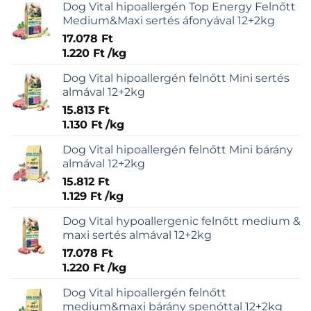
Dog Vital hipoallergén Top Energy Felnőtt
Medium&Maxi sertés áfonyával 12+2kg
17.078
Ft
1.220
Ft
/
kg
Dog Vital hipoallergén felnőtt Mini sertés
almával 12+2kg
15.813
Ft
1.130
Ft
/
kg
Dog Vital hipoallergén felnőtt Mini bárány
almával 12+2kg
15.812
Ft
1.129
Ft
/
kg
Dog Vital hypoallergenic felnőtt medium &
maxi sertés almával 12+2kg
17.078
Ft
1.220
Ft
/
kg
Dog Vital hipoallergén felnőtt
medium&maxi bárány spenóttal 12+2kg