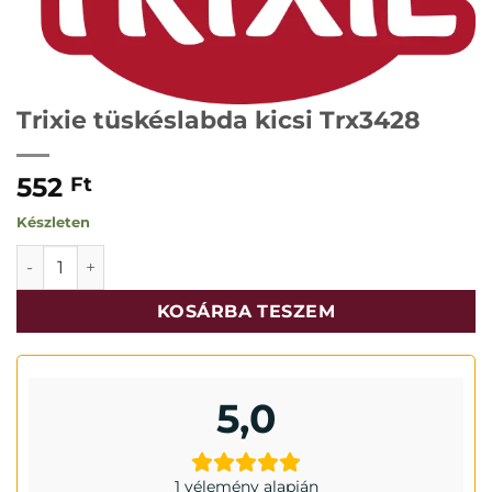
Trixie tüskéslabda kicsi Trx3428
552
Ft
Készleten
Trixie tüskéslabda kicsi Trx3428 mennyiség
KOSÁRBA TESZEM
5,0
1 vélemény alapján