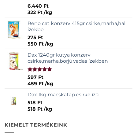
Értékelés:
6.440
Ft
4.00
/ 5
322
Ft
/
kg
Reno cat konzerv 415gr csirke,marha,hal
ízekbe
275
Ft
550
Ft
/
kg
Dax 1240gr kutya konzerv
csirke,marha,borjú,vadas ízekben
Értékelés:
597
Ft
5.00
/ 5
459
Ft
/
kg
Dax 1kg macskatáp csirke ízű
518
Ft
518
Ft
/
kg
KIEMELT TERMÉKEINK