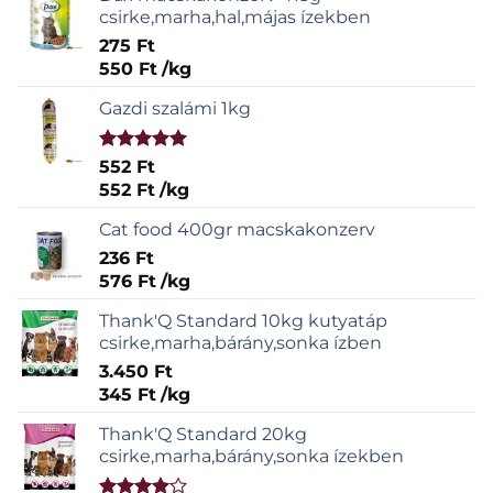
csirke,marha,hal,májas ízekben
275
Ft
550
Ft
/
kg
Gazdi szalámi 1kg
Értékelés:
552
Ft
5.00
/ 5
552
Ft
/
kg
Cat food 400gr macskakonzerv
236
Ft
576
Ft
/
kg
Thank'Q Standard 10kg kutyatáp
csirke,marha,bárány,sonka ízben
3.450
Ft
345
Ft
/
kg
Thank'Q Standard 20kg
csirke,marha,bárány,sonka ízekben