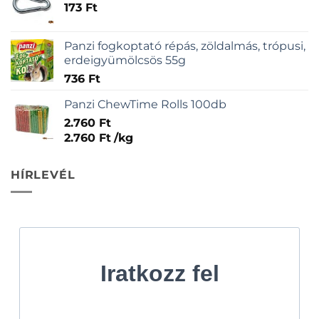
173
Ft
Panzi fogkoptató répás, zöldalmás, trópusi,
erdeigyümölcsös 55g
736
Ft
Panzi ChewTime Rolls 100db
2.760
Ft
2.760
Ft
/
kg
HÍRLEVÉL
Iratkozz fel