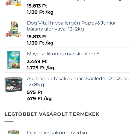
15.813
Ft
1.130
Ft
/
kg
Dog Vital hipoallergén Puppy&Junior
bárány afonyával 12+2kg
15.813
Ft
1.130
Ft
/
kg
Maya szilikonos macskaalom 5l
3.449
Ft
1.725
Ft
/
kg
Auchan alutasakos macskaeledel szószban
12x85 g
575
Ft
479
Ft
/
kg
LEGTÖBBET VÁSÁROLT TERMÉKEK
Dax macskakonzerv 415g