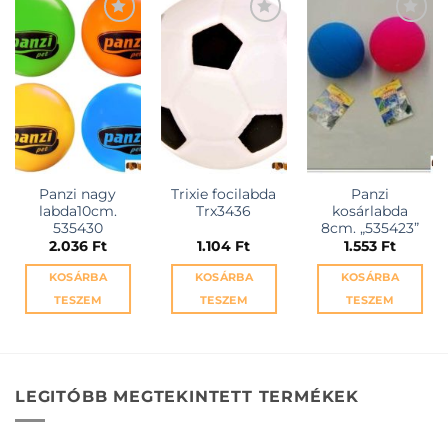
KEDVENCEKHEZ
KEDVENCEKHEZ
KEDVENCEKHEZ
Panzi nagy
Trixie focilabda
Panzi
labda10cm.
Trx3436
kosárlabda
535430
8cm. „535423”
2.036
Ft
1.104
Ft
1.553
Ft
KOSÁRBA
KOSÁRBA
KOSÁRBA
TESZEM
TESZEM
TESZEM
LEGITÓBB MEGTEKINTETT TERMÉKEK