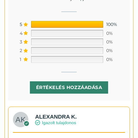
5
100%
4
0%
3
0%
2
0%
1
0%
ÉRTÉKELÉS HOZZÁADÁSA
ALEXANDRA K.
Igazolt tulajdonos