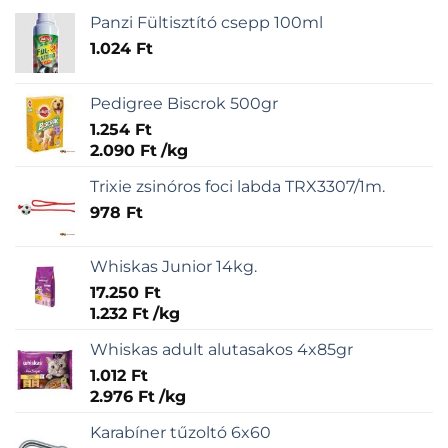
Panzi Fültisztító csepp 100ml
1.024
Ft
Pedigree Biscrok 500gr
1.254
Ft
2.090
Ft
/
kg
Trixie zsinóros foci labda TRX3307/1m.
978
Ft
Whiskas Junior 14kg.
17.250
Ft
1.232
Ft
/
kg
Whiskas adult alutasakos 4x85gr
1.012
Ft
2.976
Ft
/
kg
Karabíner tűzoltó 6x60