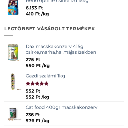
Reno optilife csirke ízű 15kg
6.153
Ft
410
Ft
/
kg
LEGTÖBBET VÁSÁROLT TERMÉKEK
Dax macskakonzerv 415g
csirke,marha,hal,májas ízekben
275
Ft
550
Ft
/
kg
Gazdi szalámi 1kg
Értékelés:
552
Ft
5.00
/ 5
552
Ft
/
kg
Cat food 400gr macskakonzerv
236
Ft
576
Ft
/
kg