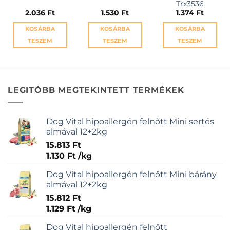
Trx3536
2.036
Ft
1.530
Ft
1.374
Ft
KOSÁRBA
KOSÁRBA
KOSÁRBA
TESZEM
TESZEM
TESZEM
LEGITÓBB MEGTEKINTETT TERMÉKEK
Dog Vital hipoallergén felnőtt Mini sertés
almával 12+2kg
15.813
Ft
1.130
Ft
/
kg
Dog Vital hipoallergén felnőtt Mini bárány
almával 12+2kg
15.812
Ft
1.129
Ft
/
kg
Dog Vital hipoallergén felnőtt