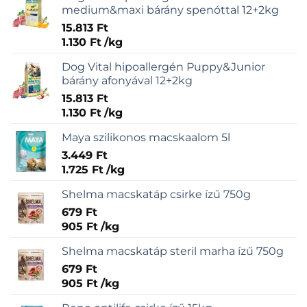
medium&maxi bárány spenóttal 12+2kg
15.813
Ft
1.130
Ft
/
kg
Dog Vital hipoallergén Puppy&Junior
bárány afonyával 12+2kg
15.813
Ft
1.130
Ft
/
kg
Maya szilikonos macskaalom 5l
3.449
Ft
1.725
Ft
/
kg
Shelma macskatáp csirke ízű 750g
679
Ft
905
Ft
/
kg
Shelma macskatáp steril marha ízű 750g
679
Ft
905
Ft
/
kg