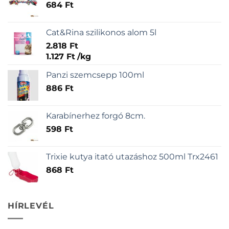
684
Ft
Cat&Rina szilikonos alom 5l
2.818
Ft
1.127
Ft
/
kg
Panzi szemcsepp 100ml
886
Ft
Karabínerhez forgó 8cm.
598
Ft
Trixie kutya itató utazáshoz 500ml Trx2461
868
Ft
HÍRLEVÉL