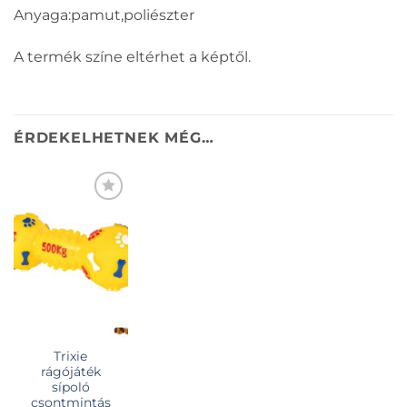
Anyaga:pamut,poliészter
A termék színe eltérhet a képtől.
ÉRDEKELHETNEK MÉG…
KEDVENCEKHEZ
Trixie
rágójáték
sípoló
csontmintás