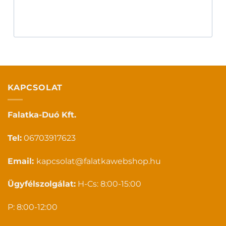
KAPCSOLAT
Falatka-Duó Kft.
Tel:
06703917623
Email:
kapcsolat@falatkawebshop.hu
Ügyfélszolgálat:
H-Cs: 8:00-15:00
P: 8:00-12:00