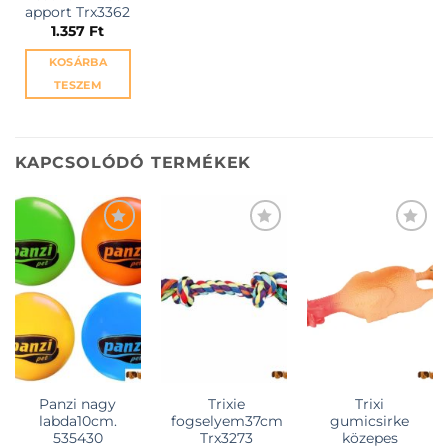
apport Trx3362
1.357
Ft
KOSÁRBA
TESZEM
KAPCSOLÓDÓ TERMÉKEK
KEDVENCEKHEZ
KEDVENCEKHEZ
KEDVENCEKHEZ
Panzi nagy
Trixie
Trixi
labda10cm.
fogselyem37cm
gumicsirke
535430
Trx3273
közepes