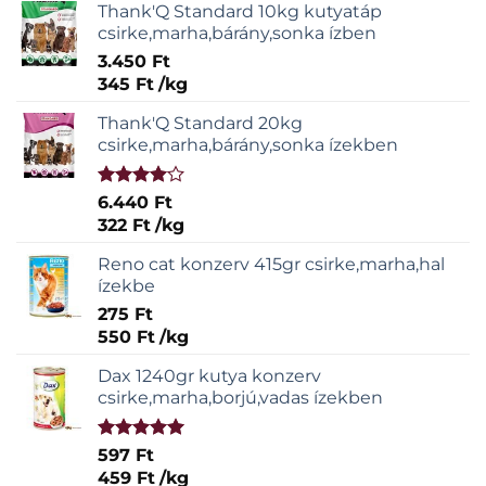
Thank'Q Standard 10kg kutyatáp
csirke,marha,bárány,sonka ízben
3.450
Ft
345
Ft
/
kg
Thank'Q Standard 20kg
csirke,marha,bárány,sonka ízekben
Értékelés:
6.440
Ft
4.00
/ 5
322
Ft
/
kg
Reno cat konzerv 415gr csirke,marha,hal
ízekbe
275
Ft
550
Ft
/
kg
Dax 1240gr kutya konzerv
csirke,marha,borjú,vadas ízekben
Értékelés:
597
Ft
5.00
/ 5
459
Ft
/
kg