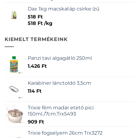
Dax 1kg macskatáp csirke ízű
518
Ft
518
Ft
/
kg
KIEMELT TERMÉKEINK
Panzi tavi algagátló 250ml
1.426
Ft
Karabíner lánctoldó 3,5cm
114
Ft
Trixie fém madár etető pici
150ml./7cm.Trx5493
909
Ft
Trixie fogselyem 26cm Trx3272