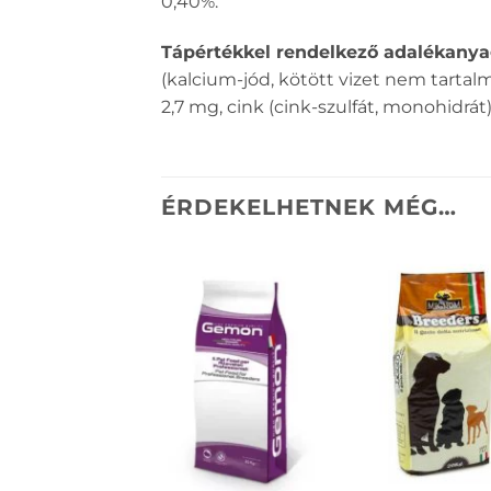
0,40%.
Tápértékkel rendelkező adalékanya
(kalcium-jód, kötött vizet nem tartalm
2,7 mg, cink (cink-szulfát, monohidrát)
ÉRDEKELHETNEK MÉG…
KEDVENCEKHEZ
KEDVENCEKH