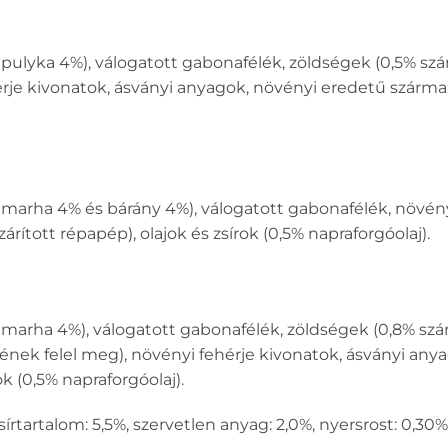
 pulyka 4%), válogatott gabonafélék, zöldségek (0,5% szá
rje kivonatok, ásványi anyagok, növényi eredetű származ
 marha 4% és bárány 4%), válogatott gabonafélék, növény
ított répapép), olajok és zsírok (0,5% napraforgóolaj).
 marha 4%), válogatott gabonafélék, zöldségek (0,8% szár
nek felel meg), növényi fehérje kivonatok, ásványi an
ok (0,5% napraforgóolaj).
 zsírtartalom: 5,5%, szervetlen anyag: 2,0%, nyersrost: 0,3