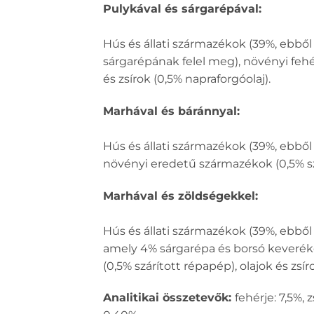
Pulykával és sárgarépával:
Hús és állati származékok (39%, ebből
sárgarépának felel meg), növényi fehé
és zsírok (0,5% napraforgóolaj).
Marhával és báránnyal:
Hús és állati származékok (39%, ebből
növényi eredetű származékok (0,5% szár
Marhával és zöldségekkel:
Hús és állati származékok (39%, ebből
amely 4% sárgarépa és borsó keveréké
(0,5% szárított répapép), olajok és zsír
Analitikai összetevők:
fehérje: 7,5%,