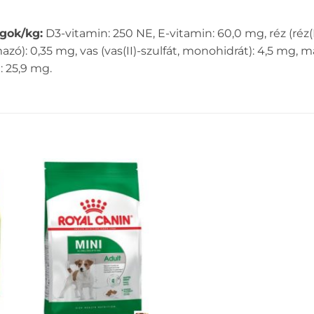
gok/kg:
D3-vitamin: 250 NE, E-vitamin: 60,0 mg, réz (réz(I
azó): 0,35 mg, vas (vas(II)-szulfát, monohidrát): 4,5 mg
: 25,9 mg.
EZ
KEDVENCEKHEZ