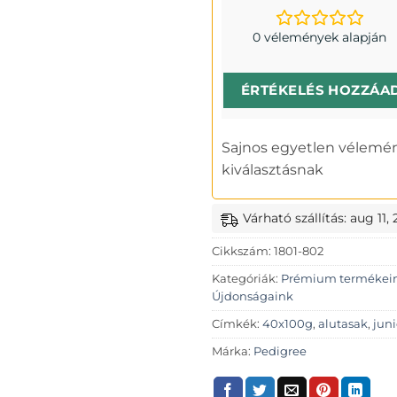
0 vélemények alapján
ÉRTÉKELÉS HOZZÁA
Sajnos egyetlen vélemén
kiválasztásnak
Várható szállítás: aug 11,
Cikkszám:
1801-802
Kategóriák:
Prémium termékei
Újdonságaink
Címkék:
40x100g
,
alutasak
,
juni
Márka:
Pedigree