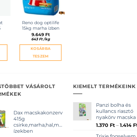
nt
Reno dog optilife
5
15kg marha ízben
9.649
Ft
643
Ft
/
kg
KOSÁRBA
TESZEM
GTÖBBET VÁSÁROLT
KIEMELT TERMÉKEINK
RMÉKEK
Panzi bolha és
kullancs riasztó
Dax macskakonzerv
nyakörv macska
415g
csirke,marha,hal,májas
1.370
Ft
–
1.414
F
ízekben
Trixie fogselyem