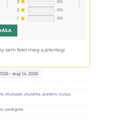
3
0%
2
0%
1
0%
DÁSA
y sem felel meg a jelenlegi
 2026 - aug 14, 2026
nk
,
Alutasak, alutálka, szalámi
,
kutya
,
or
,
pedigree