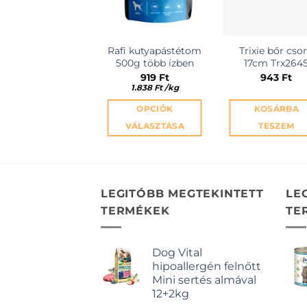
Rafi kutyapástétom
Trixie bőr cso
500g több ízben
17cm Trx264
919
Ft
943
Ft
1.838
Ft
/
kg
OPCIÓK
KOSÁRBA
VÁLASZTÁSA
TESZEM
Ennek
a
terméknek
több
LEGITÓBB MEGTEKINTETT
LE
variációja
TERMÉKEK
TE
van.
A
Dog Vital
változatok
hipoallergén felnőtt
a
Mini sertés almával
termékoldalon
12+2kg
választhatók