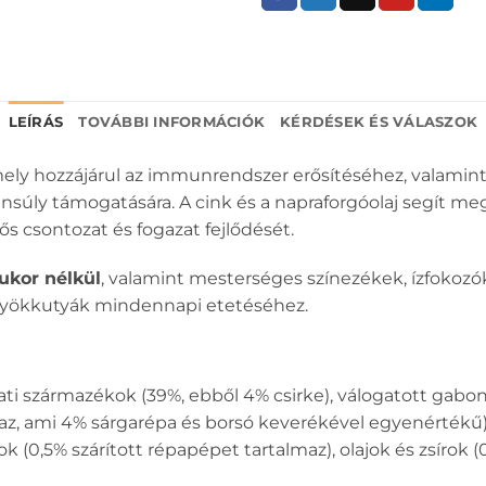
LEÍRÁS
TOVÁBBI INFORMÁCIÓK
KÉRDÉSEK ÉS VÁLASZOK
mely hozzájárul az immunrendszer erősítéséhez, valamint
súly támogatására. A cink és a napraforgóolaj segít meg
ős csontozat és fogazat fejlődését.
ukor nélkül
, valamint mesterséges színezékek, ízfokozó
ölyökkutyák mindennapi etetéséhez.
ati származékok (39%, ebből 4% csirke), válogatott gabon
az, ami 4% sárgarépa és borsó keverékével egyenértékű),
(0,5% szárított répapépet tartalmaz), olajok és zsírok (