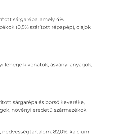
rított sárgarépa, amely 4%
ékok (0,5% szárított répapép), olajok
i fehérje kivonatok, ásványi anyagok,
ított sárgarépa és borsó keveréke,
yagok, növényi eredetű származékok
0%, nedvességtartalom: 82,0%, kalcium: