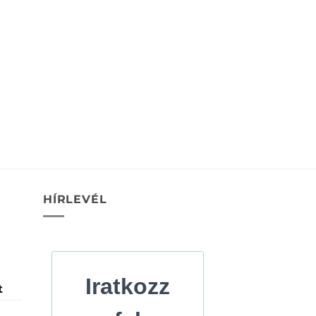
HÍRLEVÉL
Iratkozz
Ártartomány:
t
1.370 Ft