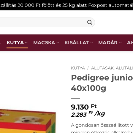
zállítás 20 000 Ft fölött és 25 kg alatt Foxpost automat
L
KUTYA
MACSKA
KISÁLLAT
MADÁR
A
KUTYA
/
ALUTASAK, ALUTÁL
Pedigree junio
40x100g
KEDVENCEKHEZ
9.130
Ft
/
kg
Ft
2.283
A gondosan összeállított v
minden étkezés alkalmáva