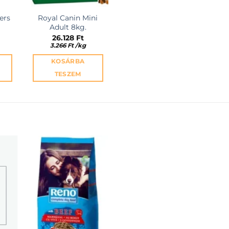
ers
Royal Canin Mini
Adult 8kg.
26.128
Ft
3.266
Ft
/
kg
KOSÁRBA
TESZEM
EZ
KEDVENCEKHEZ