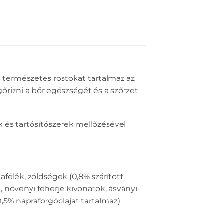
 természetes rostokat tartalmaz az
őrizni a bőr egészségét és a szőrzet
k és tartósítószerek mellőzésével
afélék, zöldségek (0,8% szárított
 növényi fehérje kivonatok, ásványi
0,5% napraforgóolajat tartalmaz)