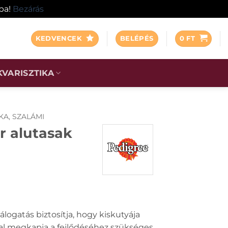
ába!
Bezárás
KEDVENCEK
BELÉPÉS
0
FT
KVARISZTIKA
KA, SZALÁMI
r alutasak
álogatás biztosítja, hogy kiskutyája
l megkapja a fejlődéséhez szükséges