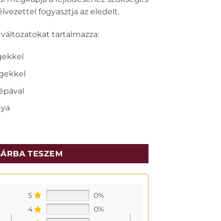
vezettel fogyasztja az eledelt.
 változatokat tartalmazza:
égekkel
égekkel
répával
nya
0x100g mennyiség
ÁRBA TESZEM
5
0%
4
0%