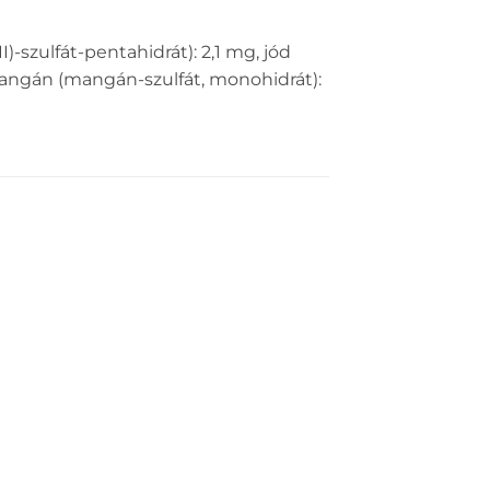
I)-szulfát-pentahidrát): 2,1 mg, jód
, mangán (mangán-szulfát, monohidrát):