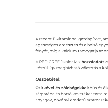
A recept E-vitaminnal gazdagított, a
egészséges emésztés és a belső egyen
fényét, míg a kalcium támogatja az er
A PEDIGREE Junior Mix
hozzáadott c
készül, így megbízható választás a k
Összetétel:
Csirkével és zöldségekkel:
hús és áll
sárgarépa és borsó keveréket tartalm
anyagok, növényi eredetű származékok 