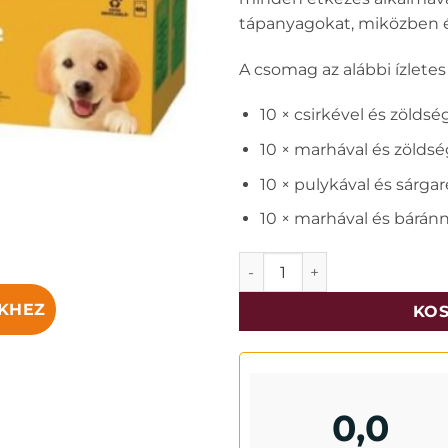
tápanyagokat, miközben él
A csomag az alábbi ízletes
10 × csirkével és zölds
10 × marhával és zölds
10 × pulykával és sárga
10 × marhával és bárán
Pedigree junior alutasak 4
KHEZ
KOS
0,0