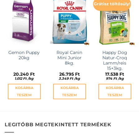
Grátisz töltősúly!
Gemon Puppy
Royal Canin
Happy Dog
20kg
Mini Junior
Natur-Croq
8kg.
Lamm/reis
15+3kg.
20.240
Ft
26.795
Ft
17.538
Ft
1.012
Ft
/
kg
3.349
Ft
/
kg
974
Ft
/
kg
KOSÁRBA
KOSÁRBA
KOSÁRBA
TESZEM
TESZEM
TESZEM
LEGITÓBB MEGTEKINTETT TERMÉKEK