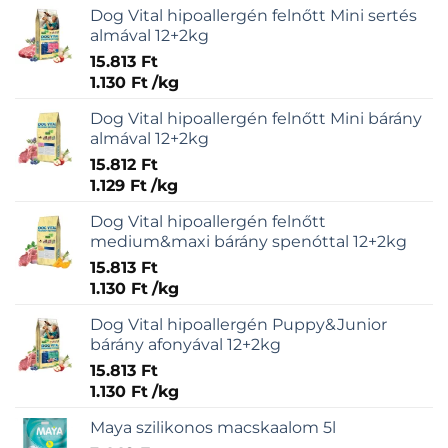
Dog Vital hipoallergén felnőtt Mini sertés
almával 12+2kg
15.813
Ft
1.130
Ft
/
kg
Dog Vital hipoallergén felnőtt Mini bárány
almával 12+2kg
15.812
Ft
1.129
Ft
/
kg
Dog Vital hipoallergén felnőtt
medium&maxi bárány spenóttal 12+2kg
15.813
Ft
1.130
Ft
/
kg
Dog Vital hipoallergén Puppy&Junior
bárány afonyával 12+2kg
15.813
Ft
1.130
Ft
/
kg
Maya szilikonos macskaalom 5l