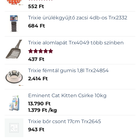
Értékelés:
552
Ft
5.00
/ 5
Trixie ürülékgyűjtő zacsi 4db-os Trx2332
684
Ft
Trixie alomlapát Trx4049 több színben
Értékelés:
437
Ft
5.00
/ 5
Trixie fémtál gumis 1,8l Trx24854
2.414
Ft
Eminent Cat Kitten Csirke 10kg
13.790
Ft
1.379
Ft
/
kg
Trixie bőr csont 17cm Trx2645
943
Ft