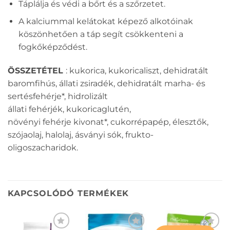
Táplálja és védi a bőrt és a szőrzetet.
A kalciummal kelátokat képező alkotóinak
köszönhetően a táp segít csökkenteni a
fogkőképződést.
ÖSSZETÉTEL
: kukorica, kukoricaliszt, dehidratált
baromfihús, állati zsiradék, dehidratált marha- és
sertésfehérje*, hidrolizált
állati
fehérjék,
kukoricaglutén,
növényi
fehérje
kivonat*, cukorrépapép, élesztők,
szójaolaj, halolaj, ásványi sók, frukto-
oligoszacharidok.
KAPCSOLÓDÓ TERMÉKEK