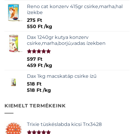
Reno cat konzerv 415gr csirke,marha,hal
ízekbe
275
Ft
550
Ft
/
kg
Dax 1240gr kutya konzerv
csirke,marha,borjú,vadas ízekben
Értékelés:
597
Ft
5.00
/ 5
459
Ft
/
kg
Dax 1kg macskatáp csirke ízű
518
Ft
518
Ft
/
kg
KIEMELT TERMÉKEINK
Trixie tüskéslabda kicsi Trx3428