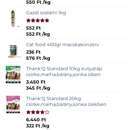
550
Ft
/
kg
Gazdi szalámi 1kg
Értékelés:
552
Ft
5.00
/ 5
552
Ft
/
kg
Cat food 400gr macskakonzerv
236
Ft
576
Ft
/
kg
Thank'Q Standard 10kg kutyatáp
csirke,marha,bárány,sonka ízben
3.450
Ft
345
Ft
/
kg
Thank'Q Standard 20kg
csirke,marha,bárány,sonka ízekben
Értékelés:
6.440
Ft
4.00
/ 5
322
Ft
/
kg