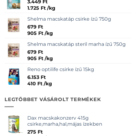
3.449
Ft
1.725
Ft
/
kg
Shelma macskatáp csirke ízű 750g
679
Ft
905
Ft
/
kg
Shelma macskatáp steril marha ízű 750g
679
Ft
905
Ft
/
kg
Reno optilife csirke ízű 15kg
6.153
Ft
410
Ft
/
kg
LEGTÖBBET VÁSÁROLT TERMÉKEK
Dax macskakonzerv 415g
csirke,marha,hal,májas ízekben
275
Ft