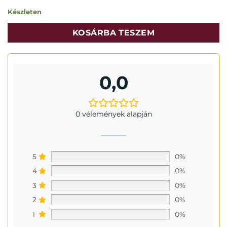
Készleten
KOSÁRBA TESZEM
0,0
0 vélemények alapján
5
0%
4
0%
3
0%
2
0%
1
0%