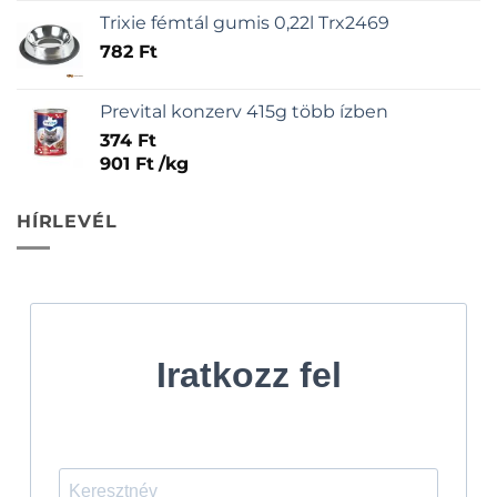
Trixie fémtál gumis 0,22l Trx2469
782
Ft
Prevital konzerv 415g több ízben
374
Ft
901
Ft
/
kg
HÍRLEVÉL
Iratkozz fel