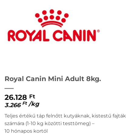
Royal Canin Mini Adult 8kg.
26.128
Ft
/
kg
Ft
3.266
Teljes értékű táp felnőtt kutyáknak, kistestű fajták
számára (1-10 kg közötti testtömeg) –
10
hónapos
kortól