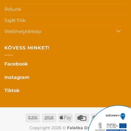
Rólunk
Saját fiók
Webhelytérkép
KÖVESS MINKET!
Facebook
Instagram
Tiktok
Bank
Cash
Apple
Credit
Google
Transfer
On
Pay
Card
Pay
Copyright 2026 ©
Falatka Duo Kft.
Delivery