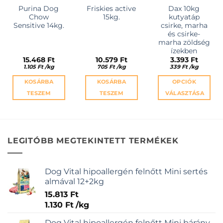
Purina Dog
Friskies active
Dax 10kg
Chow
15kg.
kutyatáp
Sensitive 14kg.
csirke, marha
és csirke-
marha zöldség
ízekben
15.468
Ft
10.579
Ft
3.393
Ft
1.105
Ft
/
kg
705
Ft
/
kg
339
Ft
/
kg
KOSÁRBA
KOSÁRBA
OPCIÓK
TESZEM
TESZEM
VÁLASZTÁSA
Ennek
a
terméknek
több
LEGITÓBB MEGTEKINTETT TERMÉKEK
variációja
van.
A
Dog Vital hipoallergén felnőtt Mini sertés
változatok
almával 12+2kg
a
15.813
Ft
termékold
1.130
Ft
/
kg
választhat
ki
Dog Vital hipoallergén felnőtt Mini bárány