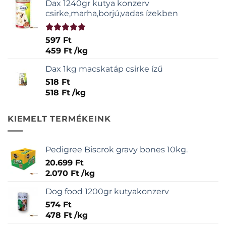
Dax 1240gr kutya konzerv
csirke,marha,borjú,vadas ízekben
Értékelés:
597
Ft
5.00
/ 5
459
Ft
/
kg
Dax 1kg macskatáp csirke ízű
518
Ft
518
Ft
/
kg
KIEMELT TERMÉKEINK
Pedigree Biscrok gravy bones 10kg.
20.699
Ft
2.070
Ft
/
kg
Dog food 1200gr kutyakonzerv
574
Ft
478
Ft
/
kg