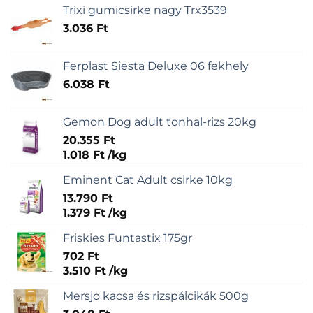
Trixi gumicsirke nagy Trx3539
3.036
Ft
Ferplast Siesta Deluxe 06 fekhely
6.038
Ft
Gemon Dog adult tonhal-rizs 20kg
20.355
Ft
1.018
Ft
/
kg
Eminent Cat Adult csirke 10kg
13.790
Ft
1.379
Ft
/
kg
Friskies Funtastix 175gr
702
Ft
3.510
Ft
/
kg
Mersjo kacsa és rizspálcikák 500g