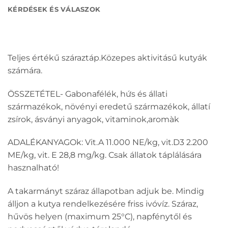
KÉRDÉSEK ÉS VÁLASZOK
Teljes értékű száraztáp.Közepes aktivitásű kutyák
számára.
ÖSSZETÉTEL- Gabonafélék, hứs és állati
származékok, növényi eredetű származékok, állatí
zsírok, ásványi anyagok, vitaminok,aromàk
ADALÉKANYAGOk: Vit.A 11.000 NE/kg, vit.D3 2.200
ME/kg, vit. E 28,8 mg/kg. Csak állatok táplálására
hasznalható!
A takarmányt száraz állapotban adjuk be. Mindig
álljon a kutya rendelkezésére friss ivóvíz. Száraz,
hűvös helyen (maximum 25°C), napfénytől és