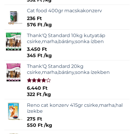
Cat food 400gr macskakonzerv
236
Ft
576
Ft
/
kg
Thank'Q Standard 10kg kutyatáp
csirke,marha,bárány,sonka ízben
3.450
Ft
345
Ft
/
kg
Thank'Q Standard 20kg
csirke,marha,bárány,sonka ízekben
Értékelés:
6.440
Ft
4.00
/ 5
322
Ft
/
kg
Reno cat konzerv 415gr csirke,marha,hal
ízekbe
275
Ft
550
Ft
/
kg