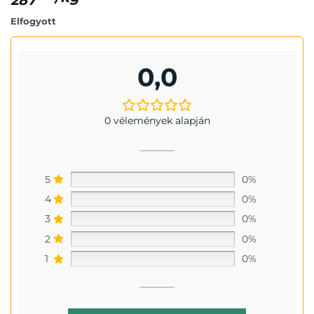
Elfogyott
0,0
0 vélemények alapján
5
0%
4
0%
3
0%
2
0%
1
0%