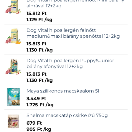
almával 12+2kg
15.812
Ft
1.129
Ft
/
kg
Dog Vital hipoallergén felnőtt
medium&maxi bárány spenóttal 12+2kg
15.813
Ft
1.130
Ft
/
kg
Dog Vital hipoallergén Puppy&Junior
bárány afonyával 12+2kg
15.813
Ft
1.130
Ft
/
kg
Maya szilikonos macskaalom 5l
3.449
Ft
1.725
Ft
/
kg
Shelma macskatáp csirke ízű 750g
679
Ft
905
Ft
/
kg