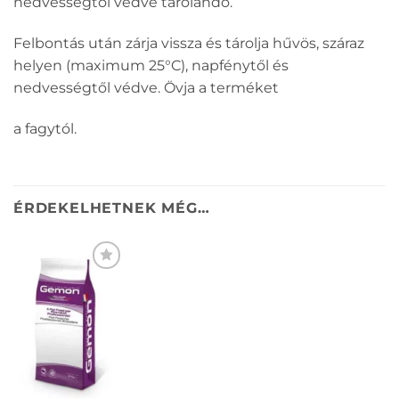
nedvességtől védve tárolandó.
Felbontás után zárja vissza és tárolja hűvös, száraz
helyen (maximum 25°C), napfénytől és
nedvességtől védve. Övja a terméket
a fagytól.
ÉRDEKELHETNEK MÉG…
KEDVENCEKHEZ