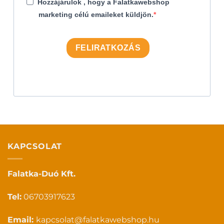
Hozzájárulok , hogy a Falatkawebshop
marketing célú emaileket küldjön.
FELIRATKOZÁS
KAPCSOLAT
Falatka-Duó Kft.
Tel:
06703917623
Email:
kapcsolat@falatkawebshop.hu