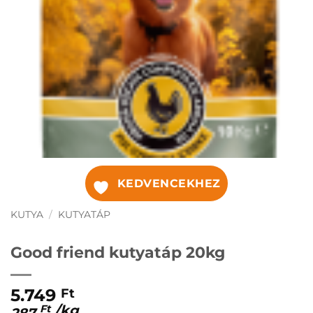
KEDVENCEKHEZ
KUTYA
/
KUTYATÁP
Good friend kutyatáp 20kg
5.749
Ft
/
kg
Ft
287