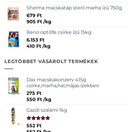
Shelma macskatáp steril marha ízű 750g
679
Ft
905
Ft
/
kg
Reno optilife csirke ízű 15kg
6.153
Ft
410
Ft
/
kg
LEGTÖBBET VÁSÁROLT TERMÉKEK
Dax macskakonzerv 415g
csirke,marha,hal,májas ízekben
275
Ft
550
Ft
/
kg
Gazdi szalámi 1kg
Értékelés:
552
Ft
5.00
/ 5
552
Ft
/
kg