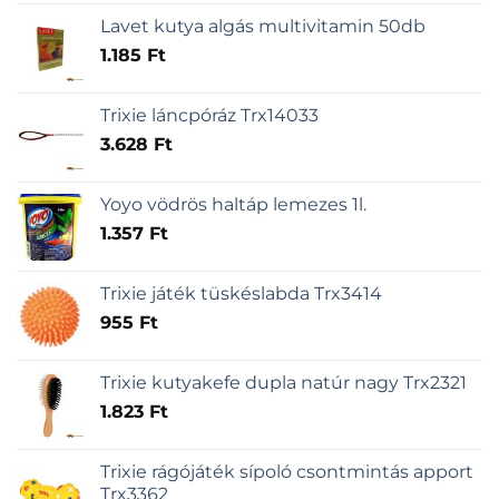
Lavet kutya algás multivitamin 50db
1.185
Ft
Trixie láncpóráz Trx14033
3.628
Ft
Yoyo vödrös haltáp lemezes 1l.
1.357
Ft
Trixie játék tüskéslabda Trx3414
955
Ft
Trixie kutyakefe dupla natúr nagy Trx2321
1.823
Ft
Trixie rágójáték sípoló csontmintás apport
Trx3362