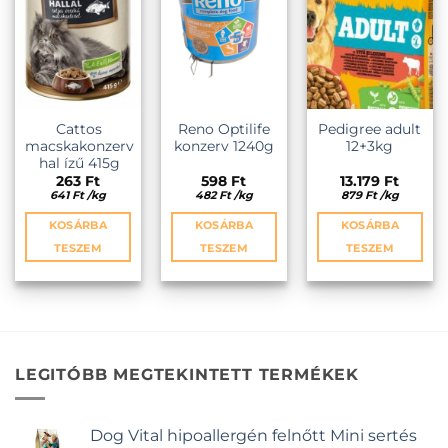
Cattos
Reno Optilife
Pedigree adult
macskakonzerv
konzerv 1240g
12+3kg
hal ízű 415g
263
Ft
598
Ft
13.179
Ft
641
Ft
/
kg
482
Ft
/
kg
879
Ft
/
kg
KOSÁRBA
KOSÁRBA
KOSÁRBA
TESZEM
TESZEM
TESZEM
LEGITÓBB MEGTEKINTETT TERMÉKEK
Dog Vital hipoallergén felnőtt Mini sertés