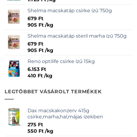
Shelma macskatáp csirke ízű 750g
679
Ft
905
Ft
/
kg
Shelma macskatáp steril marha ízű 750g
679
Ft
905
Ft
/
kg
Reno optilife csirke ízű 15kg
6.153
Ft
410
Ft
/
kg
LEGTÖBBET VÁSÁROLT TERMÉKEK
Dax macskakonzerv 415g
csirke,marha,hal,májas ízekben
275
Ft
550
Ft
/
kg