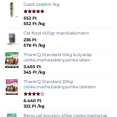
Gazdi szalámi 1kg
Értékelés:
552
Ft
5.00
/ 5
552
Ft
/
kg
Cat food 400gr macskakonzerv
236
Ft
576
Ft
/
kg
Thank'Q Standard 10kg kutyatáp
csirke,marha,bárány,sonka ízben
3.450
Ft
345
Ft
/
kg
Thank'Q Standard 20kg
csirke,marha,bárány,sonka ízekben
Értékelés:
6.440
Ft
4.00
/ 5
322
Ft
/
kg
Reno cat konzerv 415gr csirke,marha,hal