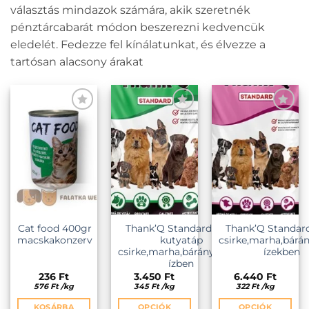
választás mindazok számára, akik szeretnék
pénztárcabarát módon beszerezni kedvencük
eledelét. Fedezze fel kínálatunkat, és élvezze a
tartósan alacsony árakat
KEDVENCEKHEZ
KEDVENCEKHEZ
KEDVENCEKHEZ
Cat food 400gr
Thank’Q Standard 10kg
Thank’Q Standar
macskakonzerv
kutyatáp
csirke,marha,bárá
csirke,marha,bárány,sonka
ízekben
ízben
236
Ft
3.450
Ft
6.440
Ft
576
Ft
/
kg
345
Ft
/
kg
322
Ft
/
kg
KOSÁRBA
OPCIÓK
OPCIÓK