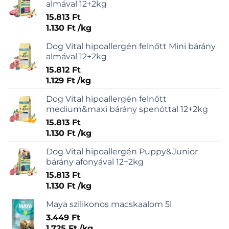
almával 12+2kg
15.813
Ft
1.130
Ft
/
kg
Dog Vital hipoallergén felnőtt Mini bárány
almával 12+2kg
15.812
Ft
1.129
Ft
/
kg
Dog Vital hipoallergén felnőtt
medium&maxi bárány spenóttal 12+2kg
15.813
Ft
1.130
Ft
/
kg
Dog Vital hipoallergén Puppy&Junior
bárány afonyával 12+2kg
15.813
Ft
1.130
Ft
/
kg
Maya szilikonos macskaalom 5l
3.449
Ft
1.725
Ft
/
kg