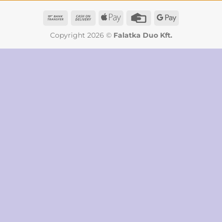
Bank
Cash
Apple
Credit
Google
Transfer
On
Pay
Card
Pay
Copyright 2026 ©
Falatka Duo Kft.
Delivery