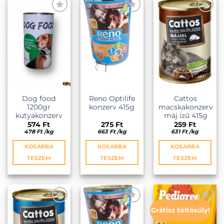
KEDVENCEKHEZ
KEDVENCEKHEZ
KEDVENCEKHEZ
Dog food
Reno Optilife
Cattos
1200gr
konzerv 415g
macskakonzerv
kutyakonzerv
máj ízű 415g
574
Ft
275
Ft
259
Ft
478
Ft
/
kg
663
Ft
/
kg
631
Ft
/
kg
KOSÁRBA
KOSÁRBA
KOSÁRBA
TESZEM
TESZEM
TESZEM
Grátisz töltősúly!
KEDVENCEKHEZ
KEDVENCEKHEZ
KEDVENCEKHEZ