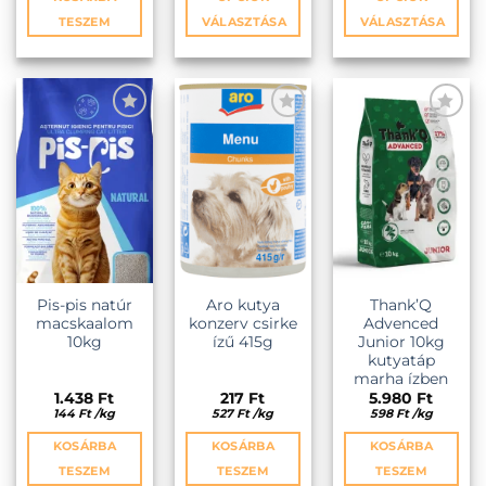
TESZEM
VÁLASZTÁSA
VÁLASZTÁSA
Ennek
Ennek
a
a
terméknek
terméknek
több
több
variációja
variációja
KEDVENCEKHEZ
KEDVENCEKHEZ
KEDVENCEKHEZ
van.
van.
A
A
változatok
változatok
a
a
termékoldalon
termékold
választhatók
választhat
ki
ki
Pis-pis natúr
Aro kutya
Thank’Q
macskaalom
konzerv csirke
Advenced
10kg
ízű 415g
Junior 10kg
kutyatáp
marha ízben
1.438
Ft
217
Ft
5.980
Ft
144
Ft
/
kg
527
Ft
/
kg
598
Ft
/
kg
KOSÁRBA
KOSÁRBA
KOSÁRBA
TESZEM
TESZEM
TESZEM