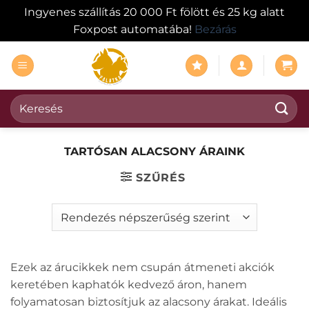
Ingyenes szállítás 20 000 Ft fölött és 25 kg alatt
Foxpost automatába!
Bezárás
Skip
to
content
Keresés
a
következőre:
TARTÓSAN ALACSONY ÁRAINK
SZŰRÉS
Ezek az árucikkek nem csupán átmeneti akciók
keretében kaphatók kedvező áron, hanem
folyamatosan biztosítjuk az alacsony árakat. Ideális