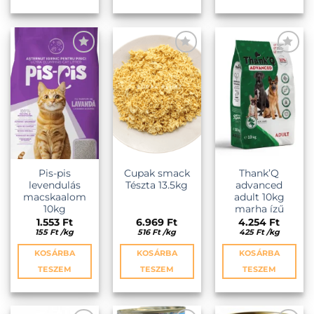
KEDVENCEKHEZ
KEDVENCEKHEZ
KEDVENCEKHEZ
Pis-pis
Cupak smack
Thank’Q
levendulás
Tészta 13.5kg
advanced
macskaalom
adult 10kg
10kg
marha ízű
1.553
Ft
6.969
Ft
4.254
Ft
155
Ft
/
kg
516
Ft
/
kg
425
Ft
/
kg
KOSÁRBA
KOSÁRBA
KOSÁRBA
TESZEM
TESZEM
TESZEM