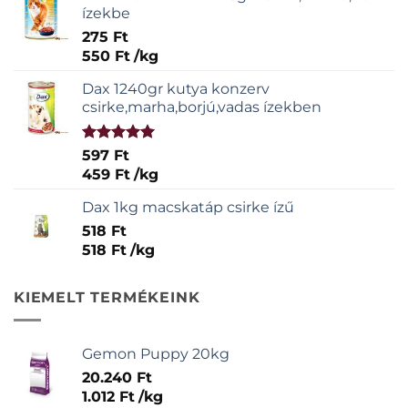
ízekbe
275
Ft
550
Ft
/
kg
Dax 1240gr kutya konzerv
csirke,marha,borjú,vadas ízekben
Értékelés:
597
Ft
5.00
/ 5
459
Ft
/
kg
Dax 1kg macskatáp csirke ízű
518
Ft
518
Ft
/
kg
KIEMELT TERMÉKEINK
Gemon Puppy 20kg
20.240
Ft
1.012
Ft
/
kg