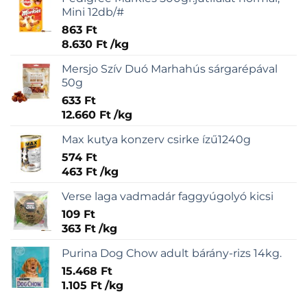
Mini 12db/#
863
Ft
8.630
Ft
/
kg
Mersjo Szív Duó Marhahús sárgarépával
50g
633
Ft
12.660
Ft
/
kg
Max kutya konzerv csirke ízű1240g
574
Ft
463
Ft
/
kg
Verse laga vadmadár faggyúgolyó kicsi
109
Ft
363
Ft
/
kg
Purina Dog Chow adult bárány-rizs 14kg.
15.468
Ft
1.105
Ft
/
kg