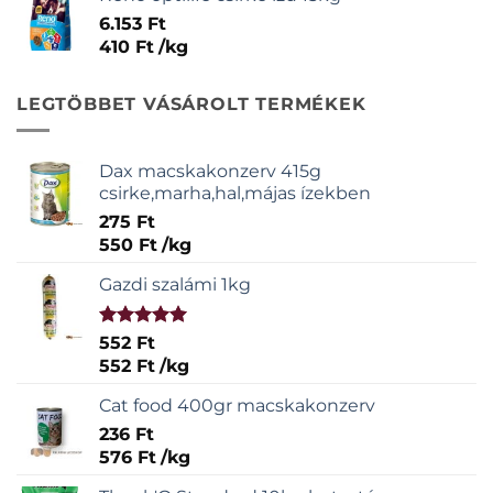
6.153
Ft
410
Ft
/
kg
LEGTÖBBET VÁSÁROLT TERMÉKEK
Dax macskakonzerv 415g
csirke,marha,hal,májas ízekben
275
Ft
550
Ft
/
kg
Gazdi szalámi 1kg
Értékelés:
552
Ft
5.00
/ 5
552
Ft
/
kg
Cat food 400gr macskakonzerv
236
Ft
576
Ft
/
kg