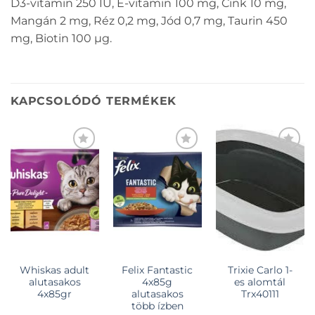
D3-vitamin 250 IU, E-vitamin 100 mg, Cink 10 mg,
Mangán 2 mg, Réz 0,2 mg, Jód 0,7 mg, Taurin 450
mg, Biotin 100 µg.
KAPCSOLÓDÓ TERMÉKEK
KEDVENCEKHEZ
KEDVENCEKHEZ
KEDVENCEKHEZ
Whiskas adult
Felix Fantastic
Trixie Carlo 1-
alutasakos
4x85g
es alomtál
4x85gr
alutasakos
Trx40111
több ízben