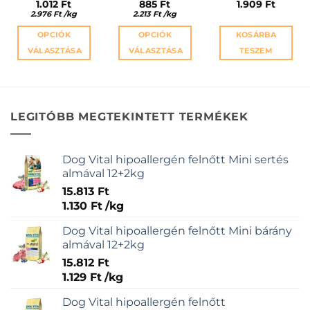
1.012
Ft
885
Ft
1.909
Ft
2.976
Ft
/
kg
2.213
Ft
/
kg
OPCIÓK
OPCIÓK
KOSÁRBA
VÁLASZTÁSA
VÁLASZTÁSA
TESZEM
Ennek
Ennek
a
a
terméknek
terméknek
több
több
LEGITÓBB MEGTEKINTETT TERMÉKEK
variációja
variációja
van.
van.
A
A
Dog Vital hipoallergén felnőtt Mini sertés
változatok
változatok
almával 12+2kg
a
a
15.813
Ft
termékoldalon
termékoldalon
1.130
Ft
/
kg
választhatók
választhatók
ki
ki
Dog Vital hipoallergén felnőtt Mini bárány
almával 12+2kg
15.812
Ft
1.129
Ft
/
kg
Dog Vital hipoallergén felnőtt