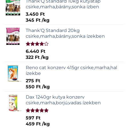
Thank'Q Standard 10kg kutyatáp
csirke,marha,bárány,sonka ízben
3.450
Ft
345
Ft
/
kg
Thank'Q Standard 20kg
csirke,marha,bárány,sonka ízekben
Értékelés:
6.440
Ft
4.00
/ 5
322
Ft
/
kg
Reno cat konzerv 415gr csirke,marha,hal
ízekbe
275
Ft
550
Ft
/
kg
Dax 1240gr kutya konzerv
csirke,marha,borjú,vadas ízekben
Értékelés:
597
Ft
5.00
/ 5
459
Ft
/
kg