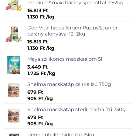
medium&maxi bárány spenóttal 12+2kg
15.813
Ft
1.130
Ft
/
kg
Dog Vital hipoallergén Puppy&Junior
bárány afonyával 12+2kg
15.813
Ft
1.130
Ft
/
kg
Maya szilikonos macskaalom 5l
3.449
Ft
1.725
Ft
/
kg
Shelma macskatáp csirke ízű 750g
679
Ft
905
Ft
/
kg
Shelma macskatáp steril marha ízű 750g
679
Ft
905
Ft
/
kg
Reno optilife csirke ízű 15kg