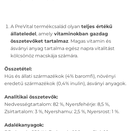
A PreVital termékcsalád olyan
teljes értékű
állateledel
, amely
vitaminokban gazdag
összetevőket tartalmaz
. Magas vitamin és
ásványi anyag tartalma egész napra vitalitást
kölcsönöz macskája számára.
Összetétel:
Hús és állati származékok (4% baromfi), növényi
eredetű származékok (0,4% inulin), ásványi anyagok.
Analitikai összetevők:
Nedvességtartalom: 82 %, Nyersfehérje: 8,5 %,
Zsírtartalom: 3 %, Nyershamu: 2,5 %, Nyersrost: 1 %.
Adalékanyagok: