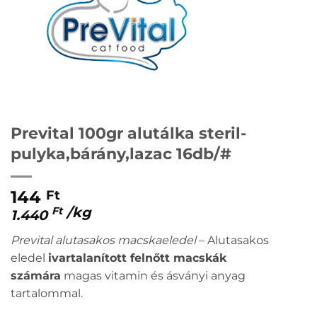
Prevital 100gr alutálka steril-
pulyka,bárány,lazac 16db/#
144
Ft
/
kg
Ft
1.440
Prevital alutasakos macskaeledel
– Alutasakos
eledel
ivartalanított felnőtt macskák
számára
magas vitamin és ásványi anyag
tartalommal.