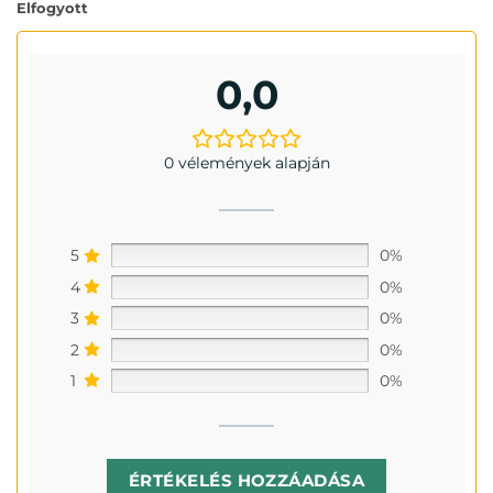
Elfogyott
0,0
0 vélemények alapján
5
0%
4
0%
3
0%
2
0%
1
0%
ÉRTÉKELÉS HOZZÁADÁSA