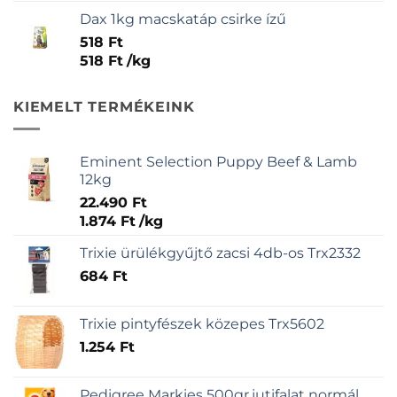
Dax 1kg macskatáp csirke ízű
518
Ft
518
Ft
/
kg
KIEMELT TERMÉKEINK
Eminent Selection Puppy Beef & Lamb
12kg
22.490
Ft
1.874
Ft
/
kg
Trixie ürülékgyűjtő zacsi 4db-os Trx2332
684
Ft
Trixie pintyfészek közepes Trx5602
1.254
Ft
Pedigree Markies 500gr.jutifalat normál,