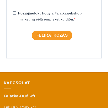
Hozzájárulok , hogy a Falatkawebshop
marketing célú emaileket küldjön.
FELIRATKOZÁS
KAPCSOLAT
Falatka-Duó Kft.
Tel:
06703917623