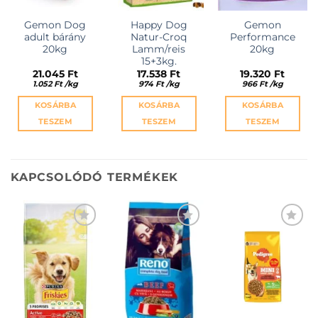
Gemon Dog
Happy Dog
Gemon
adult bárány
Natur-Croq
Performance
20kg
Lamm/reis
20kg
15+3kg.
21.045
Ft
17.538
Ft
19.320
Ft
1.052
Ft
/
kg
974
Ft
/
kg
966
Ft
/
kg
KOSÁRBA
KOSÁRBA
KOSÁRBA
TESZEM
TESZEM
TESZEM
KAPCSOLÓDÓ TERMÉKEK
KEDVENCEKHEZ
KEDVENCEKHEZ
KEDVENCEKHEZ