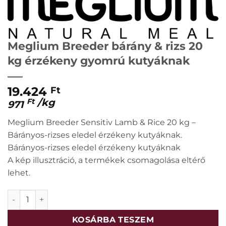
Meglium Breeder bárány & rizs 20
kg érzékeny gyomrú kutyáknak
19.424
Ft
/
kg
Ft
971
Meglium Breeder Sensitiv Lamb & Rice 20 kg –
Bárányos-rizses eledel érzékeny kutyáknak.
Bárányos-rizses eledel érzékeny kutyáknak
A kép illusztráció, a termékek csomagolása eltérő
lehet.
Meglium Breeder bárány & rizs 20 kg érzékeny gyomrú k
KOSÁRBA TESZEM