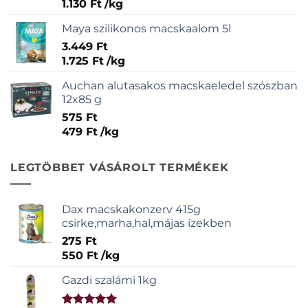
1.130
Ft
/
kg
Maya szilikonos macskaalom 5l
3.449
Ft
1.725
Ft
/
kg
Auchan alutasakos macskaeledel szószban
12x85 g
575
Ft
479
Ft
/
kg
LEGTÖBBET VÁSÁROLT TERMÉKEK
Dax macskakonzerv 415g
csirke,marha,hal,májas ízekben
275
Ft
550
Ft
/
kg
Gazdi szalámi 1kg