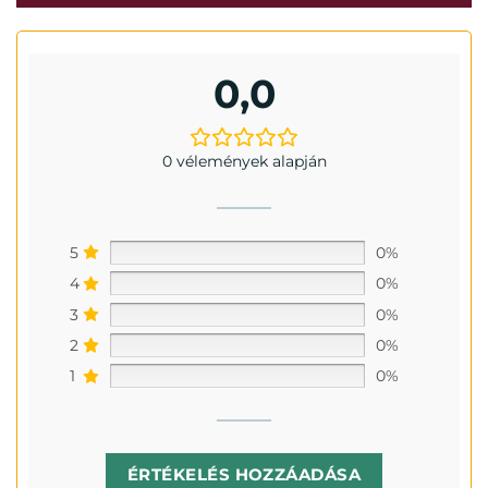
0,0
0 vélemények alapján
5
0%
4
0%
3
0%
2
0%
1
0%
ÉRTÉKELÉS HOZZÁADÁSA