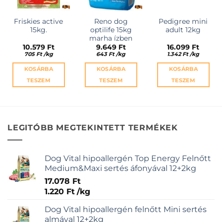
Friskies active
Reno dog
Pedigree mini
15kg.
optilife 15kg
adult 12kg
marha ízben
10.579
Ft
9.649
Ft
16.099
Ft
705
Ft
/
kg
643
Ft
/
kg
1.342
Ft
/
kg
KOSÁRBA
KOSÁRBA
KOSÁRBA
TESZEM
TESZEM
TESZEM
LEGITÓBB MEGTEKINTETT TERMÉKEK
Dog Vital hipoallergén Top Energy Felnőtt
Medium&Maxi sertés áfonyával 12+2kg
17.078
Ft
1.220
Ft
/
kg
Dog Vital hipoallergén felnőtt Mini sertés
almával 12+2kg