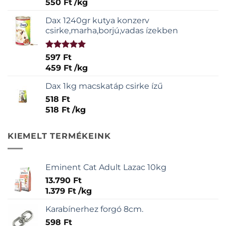
550
Ft
/
kg
Dax 1240gr kutya konzerv
csirke,marha,borjú,vadas ízekben
Értékelés:
597
Ft
5.00
/ 5
459
Ft
/
kg
Dax 1kg macskatáp csirke ízű
518
Ft
518
Ft
/
kg
KIEMELT TERMÉKEINK
Eminent Cat Adult Lazac 10kg
13.790
Ft
1.379
Ft
/
kg
Karabínerhez forgó 8cm.
598
Ft