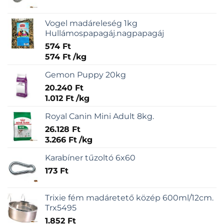
Vogel madáreleség 1kg
Hullámospapagáj.nagpapagáj
574
Ft
574
Ft
/
kg
Gemon Puppy 20kg
20.240
Ft
1.012
Ft
/
kg
Royal Canin Mini Adult 8kg.
26.128
Ft
3.266
Ft
/
kg
Karabíner tűzoltó 6x60
173
Ft
Trixie fém madáretető közép 600ml/12cm.
Trx5495
1.852
Ft