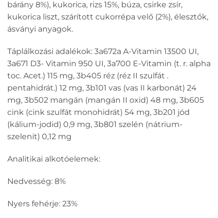
bárány 8%), kukorica, rizs 15%, búza, csirke zsír,
kukorica liszt, szárított cukorrépa velő (2%), élesztők,
ásványi anyagok.
Táplálkozási adalékok: 3a672a A-Vitamin 13500 UI,
3a671 D3- Vitamin 950 UI, 3a700 E-Vitamin (t. r. alpha
toc. Acet.) 115 mg, 3b405 réz (réz II szulfát .
pentahidrát.) 12 mg, 3b101 vas (vas II karbonát) 24
mg, 3b502 mangán (mangán II oxid) 48 mg, 3b605
cink (cink szulfát monohidrát) 54 mg, 3b201 jód
(kálium-jodid) 0,9 mg, 3b801 szelén (nátrium-
szelenit) 0,12 mg
Analitikai alkotóelemek:
Nedvesség: 8%
Nyers fehérje: 23%