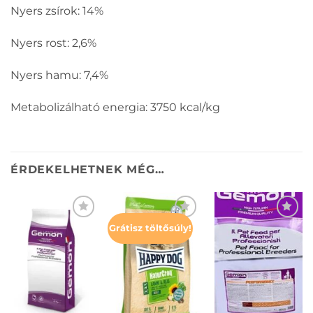
Nyers zsírok: 14%
Nyers rost: 2,6%
Nyers hamu: 7,4%
Metabolizálható energia: 3750 kcal/kg
ÉRDEKELHETNEK MÉG…
Grátisz töltősúly!
KEDVENCEKHEZ
KEDVENCEKHEZ
KEDVENCEKHEZ