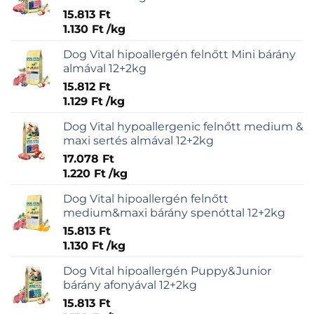
15.813
Ft
1.130
Ft
/
kg
Dog Vital hipoallergén felnőtt Mini bárány
almával 12+2kg
15.812
Ft
1.129
Ft
/
kg
Dog Vital hypoallergenic felnőtt medium &
maxi sertés almával 12+2kg
17.078
Ft
1.220
Ft
/
kg
Dog Vital hipoallergén felnőtt
medium&maxi bárány spenóttal 12+2kg
15.813
Ft
1.130
Ft
/
kg
Dog Vital hipoallergén Puppy&Junior
bárány afonyával 12+2kg
15.813
Ft