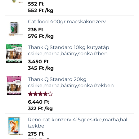
Értékelés:
552
Ft
5.00
/ 5
552
Ft
/
kg
Cat food 400gr macskakonzerv
236
Ft
576
Ft
/
kg
Thank'Q Standard 10kg kutyatáp
csirke,marha,bárány,sonka ízben
3.450
Ft
345
Ft
/
kg
Thank'Q Standard 20kg
csirke,marha,bárány,sonka ízekben
Értékelés:
6.440
Ft
4.00
/ 5
322
Ft
/
kg
Reno cat konzerv 415gr csirke,marha,hal
ízekbe
275
Ft