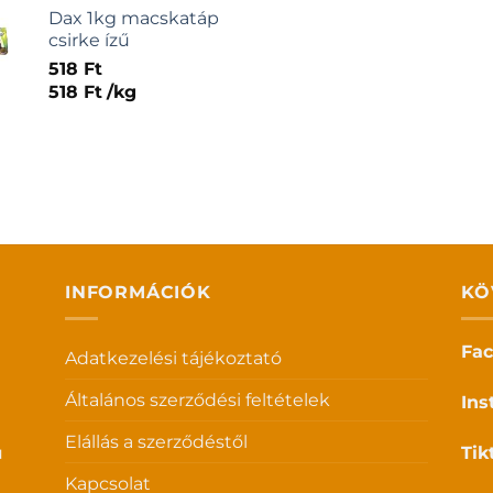
Dax 1kg macskatáp
csirke ízű
518
Ft
518
Ft
/
kg
INFORMÁCIÓK
KÖ
Fa
Adatkezelési tájékoztató
Általános szerződési feltételek
Ins
Elállás a szerződéstől
u
Tik
Kapcsolat