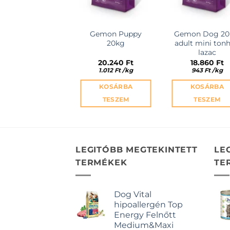
Gemon Puppy
Gemon Dog 20
20kg
adult mini tonh
lazac
20.240
Ft
18.860
Ft
1.012
Ft
/
kg
943
Ft
/
kg
KOSÁRBA
KOSÁRBA
TESZEM
TESZEM
LEGITÓBB MEGTEKINTETT
LE
TERMÉKEK
TE
Dog Vital
hipoallergén Top
Energy Felnőtt
Medium&Maxi