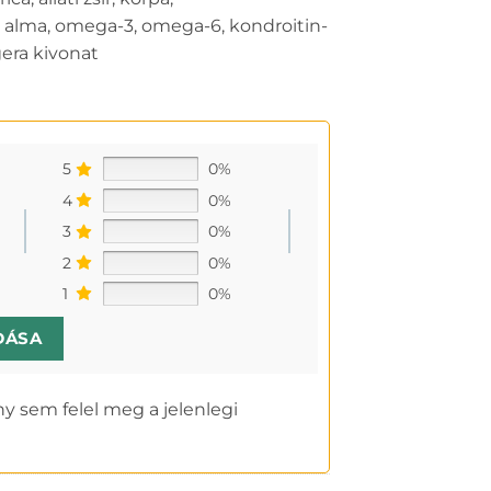
 , alma, omega-3, omega-6, kondroitin-
era kivonat
5
0%
4
0%
3
0%
2
0%
1
0%
DÁSA
y sem felel meg a jelenlegi