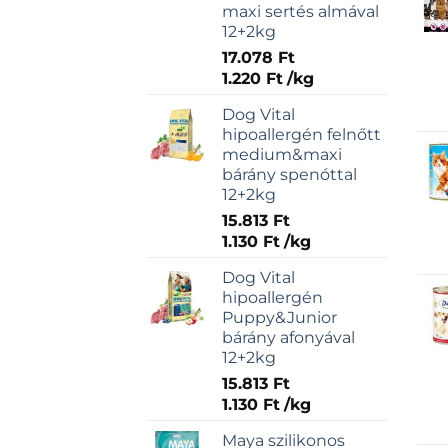
maxi sertés almával
12+2kg
17.078
Ft
1.220
Ft
/
kg
Dog Vital
hipoallergén felnőtt
medium&maxi
bárány spenóttal
12+2kg
15.813
Ft
1.130
Ft
/
kg
Dog Vital
hipoallergén
Puppy&Junior
bárány afonyával
12+2kg
15.813
Ft
1.130
Ft
/
kg
Maya szilikonos