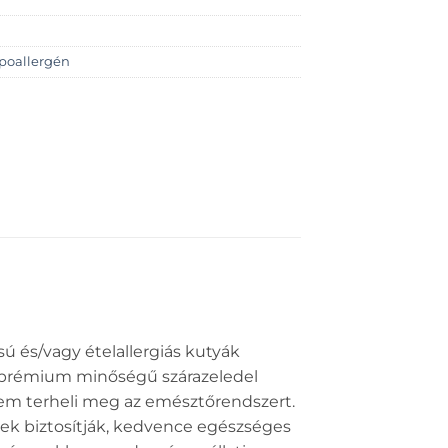
poallergén
sú és/vagy ételallergiás kutyák
tt prémium minőségű szárazeledel
nem terheli meg az emésztőrendszert.
ek biztosítják, kedvence egészséges