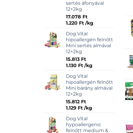
sertés áfonyával
12+2kg
17.078
Ft
1.220
Ft
/
kg
Dog Vital
hipoallergén felnőtt
Mini sertés almával
12+2kg
15.813
Ft
1.130
Ft
/
kg
Dog Vital
hipoallergén felnőtt
Mini bárány almával
12+2kg
15.812
Ft
1.129
Ft
/
kg
Dog Vital
hypoallergenic
felnőtt medium &