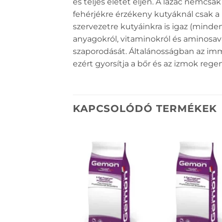
és teljes életet éljen. A lazac nemcs
fehérjékre érzékeny kutyáknál csak a 
szervezetre kutyáinkra is igaz (minde
anyagokról, vitaminokról és aminosavak
szaporodását. Általánosságban az immu
ezért gyorsítja a bőr és az izmok regen
KAPCSOLÓDÓ TERMÉKEK
KEDVENCEKHEZ
KEDVENCEKH