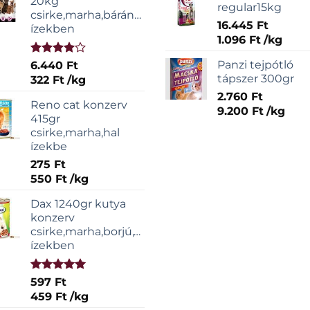
20kg
regular15kg
csirke,marha,bárány,sonka
16.445
Ft
ízekben
1.096
Ft
/
kg
Értékelés:
Panzi tejpótló
6.440
Ft
4.00
/ 5
tápszer 300gr
322
Ft
/
kg
2.760
Ft
Reno cat konzerv
9.200
Ft
/
kg
415gr
csirke,marha,hal
ízekbe
275
Ft
550
Ft
/
kg
Dax 1240gr kutya
konzerv
csirke,marha,borjú,vadas
ízekben
Értékelés:
597
Ft
5.00
/ 5
459
Ft
/
kg