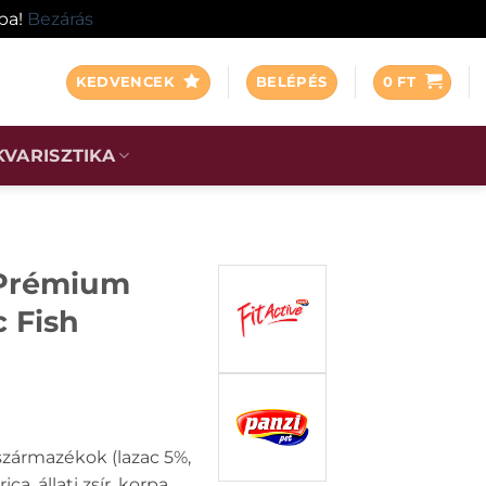
ába!
Bezárás
KEDVENCEK
BELÉPÉS
0
FT
KVARISZTIKA
 Prémium
 Fish
 származékok (lazac 5%,
a, állati zsír, korpa,