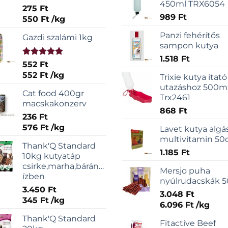
450ml TRX6054
275
Ft
989
Ft
550
Ft
/
kg
Panzi fehérítős
Gazdi szalámi 1kg
sampon kutya
1.518
Ft
Értékelés:
552
Ft
5.00
/ 5
552
Ft
/
kg
Trixie kutya itató
utazáshoz 500m
Cat food 400gr
Trx2461
macskakonzerv
868
Ft
236
Ft
576
Ft
/
kg
Lavet kutya algá
multivitamin 50
Thank'Q Standard
1.185
Ft
10kg kutyatáp
csirke,marha,bárány,sonka
Mersjo puha
ízben
nyúlrudacskák 
3.450
Ft
3.048
Ft
345
Ft
/
kg
6.096
Ft
/
kg
Thank'Q Standard
Fitactive Beef