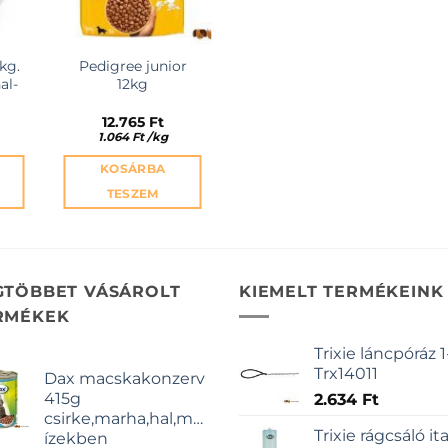
kg.
Pedigree junior
al-
12kg
12.765
Ft
1.064
Ft
/
kg
KOSÁRBA
TESZEM
GTÖBBET VÁSÁROLT
KIEMELT TERMÉKEINK
RMÉKEK
Trixie láncpóráz 1
Trx14011
Dax macskakonzerv
415g
2.634
Ft
csirke,marha,hal,májas
Trixie rágcsáló it
ízekben