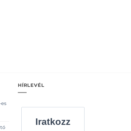
HÍRLEVÉL
-es
Iratkozz
ató