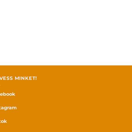
VESS MINKET!
cebook
tagram
tok