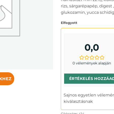
rizs, sárgarépapép, digest
glukozamin, yucca schidig
Elfogyott
0,0
0 vélemények alapján
ÉRTÉKELÉS HOZZÁA
KHEZ
Sajnos egyetlen vélemén
kiválasztásnak
Cikkszám:
414