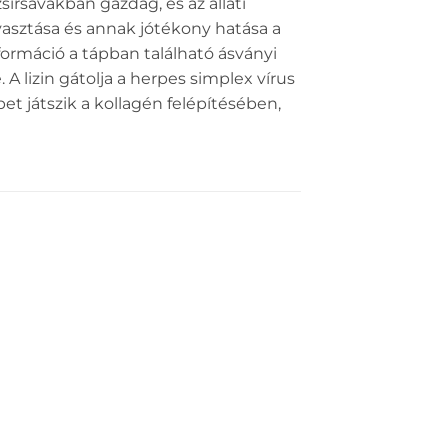
írsavakban gazdag, és az állati
gyasztása és annak jótékony hatása a
formáció a tápban található ásványi
 A lizin gátolja a herpes simplex vírus
t játszik a kollagén felépítésében,