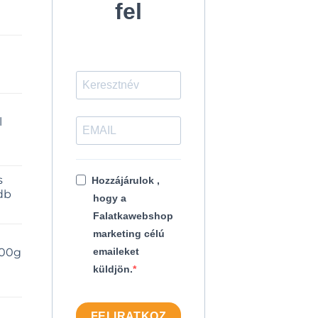
fel
l
s
Hozzájárulok ,
db
hogy a
Falatkawebshop
marketing célú
500g
emaileket
küldjön.
FELIRATKOZ