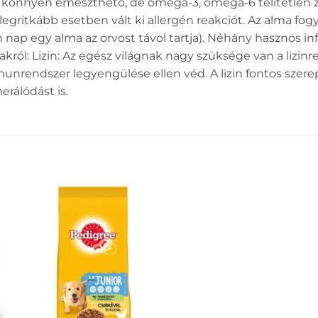
ak könnyen emészthető, de omega-3, omega-6 telítetlen zs
legritkább esetben vált ki allergén reakciót. Az alma fo
n nap egy alma az orvost távol tartja). Néhány hasznos in
ról: Lizin: Az egész világnak nagy szüksége van a lizinre.
nrendszer legyengülése ellen véd. A lizin fontos szerepe
erálódást is.
EZ
KEDVENCEKHEZ