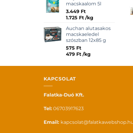
macskaalom 5l
3.449
Ft
1.725
Ft
/
kg
Auchan alutasakos
macskaeledel
szószban 12x85 g
575
Ft
479
Ft
/
kg
KAPCSOLAT
Falatka-Duó Kft.
Tel:
06703917623
Email:
kapcsolat@falatkawebshop.h