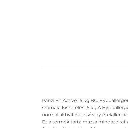
Panzi Fit Active 15 kg BC. Hypoallerge
számára Kiszerelés:15 kg A Hypoaller
normál aktivitású, és/vagy ételaller
Ez a termék tartalmazza mindazokat a