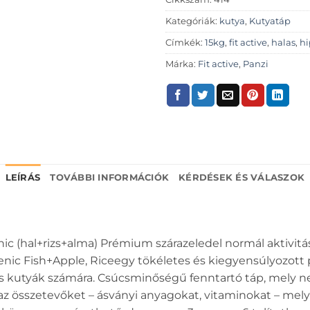
Kategóriák:
kutya
,
Kutyatáp
Címkék:
15kg
,
fit active
,
halas
,
hi
Márka:
Fit active
,
Panzi
LEÍRÁS
TOVÁBBI INFORMÁCIÓK
KÉRDÉSEK ÉS VÁLASZOK
nic (hal+rizs+alma) Prémium szárazeledel normál aktivitá
genic Fish+Apple, Riceegy tökéletes és kiegyensúlyozo
giás kutyák számára. Csúcsminőségű fenntartó táp, mely 
z összetevőket – ásványi anyagokat, vitaminokat – mely