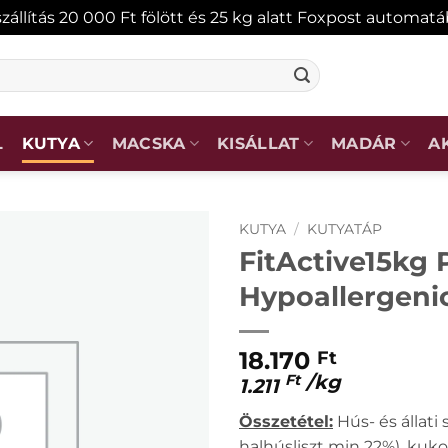
zállítás 20 000 Ft fölött és 25 kg alatt Foxpost automat
L
KUTYA
MACSKA
KISÁLLAT
MADÁR
A
KUTYA
/
KUTYATÁP
FitActive15kg
Hypoallergenic
KEDVENCEKHEZ
18.170
Ft
/
kg
Ft
1.211
Összetétel:
Hús- és állati
halhúsliszt min 22%), kukoric