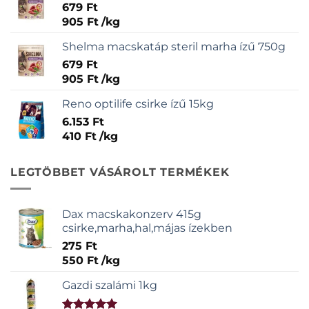
679
Ft
905
Ft
/
kg
Shelma macskatáp steril marha ízű 750g
679
Ft
905
Ft
/
kg
Reno optilife csirke ízű 15kg
6.153
Ft
410
Ft
/
kg
LEGTÖBBET VÁSÁROLT TERMÉKEK
Dax macskakonzerv 415g
csirke,marha,hal,májas ízekben
275
Ft
550
Ft
/
kg
Gazdi szalámi 1kg