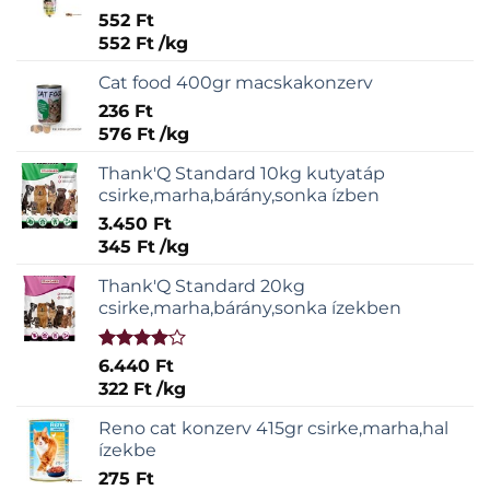
Értékelés:
552
Ft
5.00
/ 5
552
Ft
/
kg
Cat food 400gr macskakonzerv
236
Ft
576
Ft
/
kg
Thank'Q Standard 10kg kutyatáp
csirke,marha,bárány,sonka ízben
3.450
Ft
345
Ft
/
kg
Thank'Q Standard 20kg
csirke,marha,bárány,sonka ízekben
Értékelés:
6.440
Ft
4.00
/ 5
322
Ft
/
kg
Reno cat konzerv 415gr csirke,marha,hal
ízekbe
275
Ft