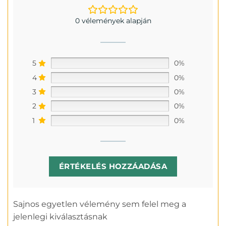
0 vélemények alapján
5
0%
4
0%
3
0%
2
0%
1
0%
ÉRTÉKELÉS HOZZÁADÁSA
Sajnos egyetlen vélemény sem felel meg a
jelenlegi kiválasztásnak