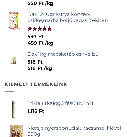
550
Ft
/
kg
Dax 1240gr kutya konzerv
csirke,marha,borjú,vadas ízekben
Értékelés:
597
Ft
5.00
/ 5
459
Ft
/
kg
Dax 1kg macskatáp csirke ízű
518
Ft
518
Ft
/
kg
KIEMELT TERMÉKEINK
Trixie ritkafogú fésű trx2411
1.116
Ft
Mersjo nyersbőrrudak kacsamellfilével
500g