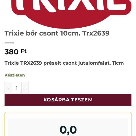
Trixie bőr csont 10cm. Trx2639
380
Ft
Trixie TRX2639 préselt csont jutalomfalat, 11cm
Készleten
Trixie bőr csont 10cm. Trx2639 mennyiség
KOSÁRBA TESZEM
0,0