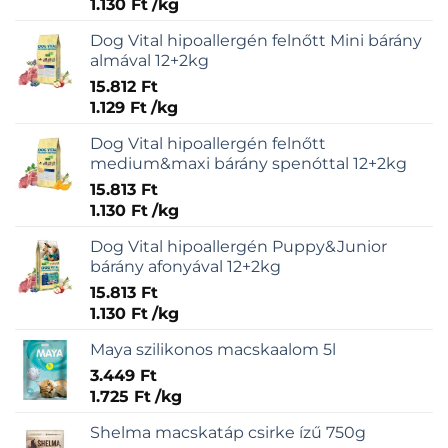
1.130
Ft
/
kg
Dog Vital hipoallergén felnőtt Mini bárány
almával 12+2kg
15.812
Ft
1.129
Ft
/
kg
Dog Vital hipoallergén felnőtt
medium&maxi bárány spenóttal 12+2kg
15.813
Ft
1.130
Ft
/
kg
Dog Vital hipoallergén Puppy&Junior
bárány afonyával 12+2kg
15.813
Ft
1.130
Ft
/
kg
Maya szilikonos macskaalom 5l
3.449
Ft
1.725
Ft
/
kg
Shelma macskatáp csirke ízű 750g