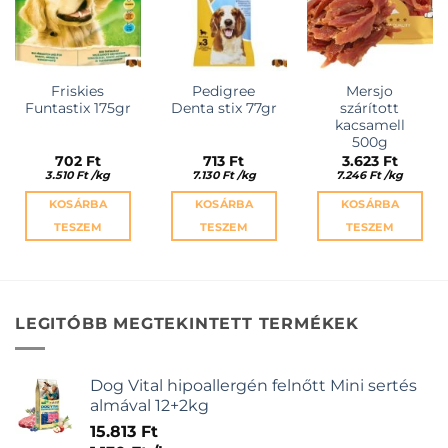
Friskies
Pedigree
Mersjo
Funtastix 175gr
Denta stix 77gr
szárított
kacsamell
500g
702
Ft
713
Ft
3.623
Ft
3.510
Ft
/
kg
7.130
Ft
/
kg
7.246
Ft
/
kg
KOSÁRBA
KOSÁRBA
KOSÁRBA
TESZEM
TESZEM
TESZEM
LEGITÓBB MEGTEKINTETT TERMÉKEK
Dog Vital hipoallergén felnőtt Mini sertés
almával 12+2kg
15.813
Ft