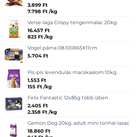
3.899
Ft
7.798
Ft
/
kg
Verse-laga Crispy tengerimalac 20kg
16.457
Ft
823
Ft
/
kg
Vogel párna 08.100X65X11cm
5.704
Ft
Pis-pis levendulás macskaalom 10kg
1.553
Ft
155
Ft
/
kg
Felix Fantastic 12x85g több ízben
2.405
Ft
2.358
Ft
/
kg
Gemon Dog 20kg. adult mini tonhal-lazac
18.860
Ft