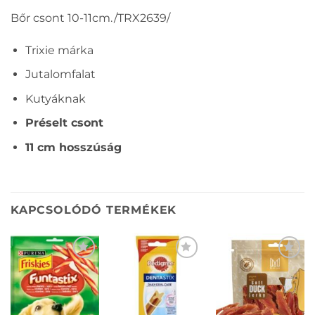
Bőr csont 10-11cm./TRX2639/
Trixie márka
Jutalomfalat
Kutyáknak
Préselt csont
11 cm hosszúság
KAPCSOLÓDÓ TERMÉKEK
KEDVENCEKHEZ
KEDVENCEKHEZ
KEDVENCEKHEZ