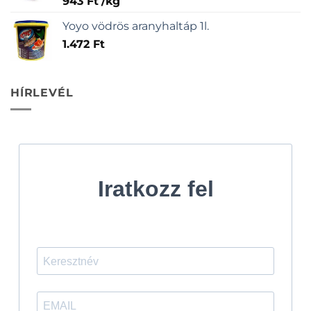
943
Ft
/
kg
Yoyo vödrös aranyhaltáp 1l.
1.472
Ft
HÍRLEVÉL
Iratkozz fel