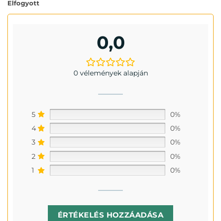
Elfogyott
0,0
0 vélemények alapján
5
0%
4
0%
3
0%
2
0%
1
0%
ÉRTÉKELÉS HOZZÁADÁSA