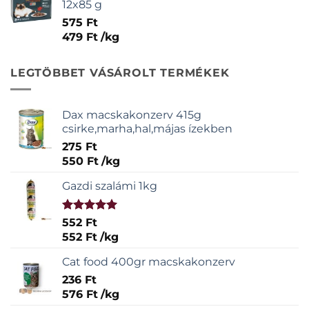
12x85 g
575
Ft
479
Ft
/
kg
LEGTÖBBET VÁSÁROLT TERMÉKEK
Dax macskakonzerv 415g
csirke,marha,hal,májas ízekben
275
Ft
550
Ft
/
kg
Gazdi szalámi 1kg
Értékelés:
552
Ft
5.00
/ 5
552
Ft
/
kg
Cat food 400gr macskakonzerv
236
Ft
576
Ft
/
kg