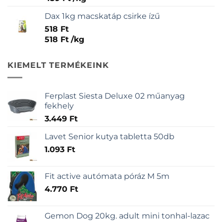
Dax 1kg macskatáp csirke ízű
518
Ft
518
Ft
/
kg
KIEMELT TERMÉKEINK
Ferplast Siesta Deluxe 02 műanyag
fekhely
3.449
Ft
Lavet Senior kutya tabletta 50db
1.093
Ft
Fit active autómata póráz M 5m
4.770
Ft
Gemon Dog 20kg. adult mini tonhal-lazac