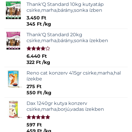
Thank'Q Standard 10kg kutyatáp
csirke,marha,bárány,sonka ízben
3.450
Ft
345
Ft
/
kg
Thank'Q Standard 20kg
csirke,marha,bárány,sonka ízekben
Értékelés:
6.440
Ft
4.00
/ 5
322
Ft
/
kg
Reno cat konzerv 415gr csirke,marha,hal
ízekbe
275
Ft
550
Ft
/
kg
Dax 1240gr kutya konzerv
csirke,marha,borjú,vadas ízekben
Értékelés:
597
Ft
5.00
/ 5
459
Ft
/
kg