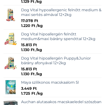
1.129
Ft
/
kg
Dog Vital hypoallergenic felnőtt medium &
maxi sertés almával 12+2kg
17.078
Ft
1.220
Ft
/
kg
Dog Vital hipoallergén felnőtt
medium&maxi bárány spenóttal 12+2kg
15.813
Ft
1.130
Ft
/
kg
Dog Vital hipoallergén Puppy&Junior
bárány afonyával 12+2kg
15.813
Ft
1.130
Ft
/
kg
Maya szilikonos macskaalom 5l
3.449
Ft
1.725
Ft
/
kg
Auchan alutasakos macskaeledel szószban