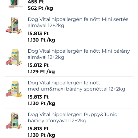
455
Ft
562
Ft
/
kg
Dog Vital hipoallergén felnőtt Mini sertés
almával 12+2kg
15.813
Ft
1.130
Ft
/
kg
Dog Vital hipoallergén felnőtt Mini bárány
almával 12+2kg
15.812
Ft
1.129
Ft
/
kg
Dog Vital hipoallergén felnőtt
medium&maxi bárány spenóttal 12+2kg
15.813
Ft
1.130
Ft
/
kg
Dog Vital hipoallergén Puppy&Junior
bárány afonyával 12+2kg
15.813
Ft
1.130
Ft
/
kg