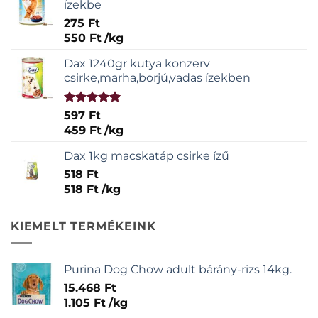
ízekbe
275
Ft
550
Ft
/
kg
Dax 1240gr kutya konzerv
csirke,marha,borjú,vadas ízekben
Értékelés:
597
Ft
5.00
/ 5
459
Ft
/
kg
Dax 1kg macskatáp csirke ízű
518
Ft
518
Ft
/
kg
KIEMELT TERMÉKEINK
Purina Dog Chow adult bárány-rizs 14kg.
15.468
Ft
1.105
Ft
/
kg