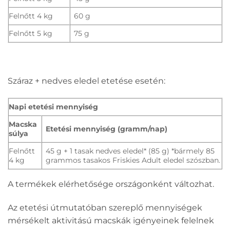
Felnőtt 4 kg
60 g
Felnőtt 5 kg
75 g
Száraz + nedves eledel etetése esetén:
Napi etetési mennyiség
Macska
Etetési mennyiség (gramm/nap)
súlya
Felnőtt
45 g + 1 tasak nedves eledel* (85 g) *bármely 85
4 kg
grammos tasakos Friskies Adult eledel szószban.
A termékek elérhetősége országonként változhat.
Az etetési útmutatóban szereplő mennyiségek
mérsékelt aktivitású macskák igényeinek felelnek