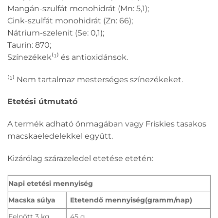
Mangán-szulfát monohidrát (Mn: 5,1);
Cink-szulfát monohidrát (Zn: 66);
Nátrium-szelenit (Se: 0,1);
Taurin: 870;
Színezékek⁽¹⁾ és antioxidánsok.
⁽¹⁾ Nem tartalmaz mesterséges színezékeket.
Etetési útmutató
A termék adható önmagában vagy Friskies tasakos
macskaeledelekkel együtt.
Kizárólag szárazeledel etetése etetén:
Napi etetési mennyiség
Macska súlya
Etetendő mennyiség(gramm/nap)
Felnőtt 3 kg
45 g