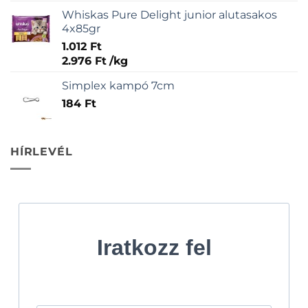
Whiskas Pure Delight junior alutasakos
4x85gr
1.012
Ft
2.976
Ft
/
kg
Simplex kampó 7cm
184
Ft
HÍRLEVÉL
Iratkozz fel