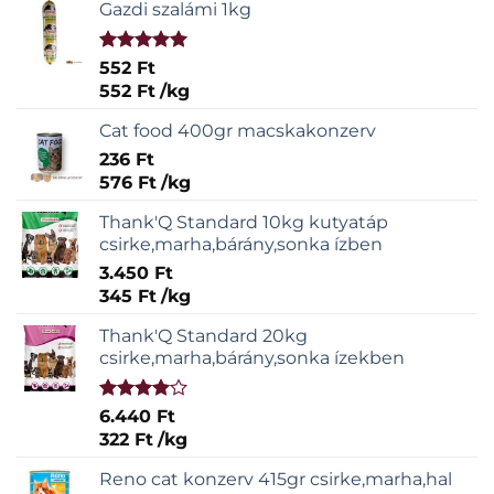
Gazdi szalámi 1kg
Értékelés:
552
Ft
5.00
/ 5
552
Ft
/
kg
Cat food 400gr macskakonzerv
236
Ft
576
Ft
/
kg
Thank'Q Standard 10kg kutyatáp
csirke,marha,bárány,sonka ízben
3.450
Ft
345
Ft
/
kg
Thank'Q Standard 20kg
csirke,marha,bárány,sonka ízekben
Értékelés:
6.440
Ft
4.00
/ 5
322
Ft
/
kg
Reno cat konzerv 415gr csirke,marha,hal