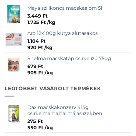
Maya szilikonos macskaalom 5l
3.449
Ft
1.725
Ft
/
kg
Aro 12x100g kutya alutasakos
1.104
Ft
920
Ft
/
kg
Shelma macskatáp csirke ízű 750g
679
Ft
905
Ft
/
kg
LEGTÖBBET VÁSÁROLT TERMÉKEK
Dax macskakonzerv 415g
csirke,marha,hal,májas ízekben
275
Ft
550
Ft
/
kg