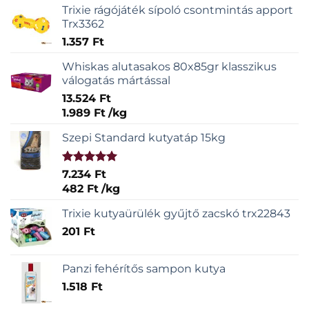
Trixie rágójáték sípoló csontmintás apport
Trx3362
1.357
Ft
Whiskas alutasakos 80x85gr klasszikus
válogatás mártással
13.524
Ft
1.989
Ft
/
kg
Szepi Standard kutyatáp 15kg
Értékelés:
7.234
Ft
5.00
/ 5
482
Ft
/
kg
Trixie kutyaürülék gyűjtő zacskó trx22843
201
Ft
Panzi fehérítős sampon kutya
1.518
Ft