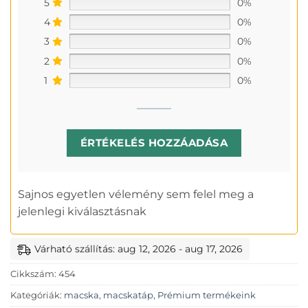
5
0%
4
0%
3
0%
2
0%
1
0%
ÉRTÉKELÉS HOZZÁADÁSA
Sajnos egyetlen vélemény sem felel meg a
jelenlegi kiválasztásnak
Várható szállítás: aug 12, 2026 - aug 17, 2026
Cikkszám:
454
Kategóriák:
macska
,
macskatáp
,
Prémium termékeink