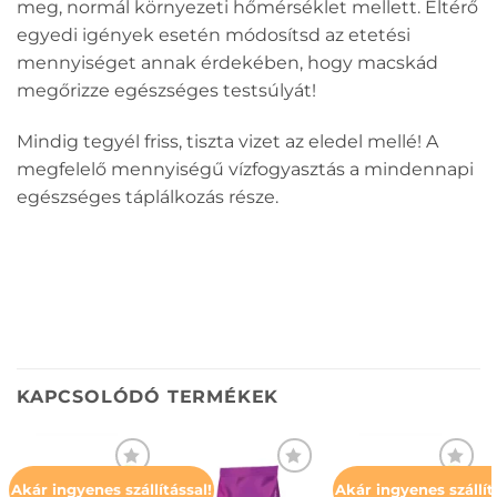
meg, normál környezeti hőmérséklet mellett. Eltérő
egyedi igények esetén módosítsd az etetési
mennyiséget annak érdekében, hogy macskád
megőrizze egészséges testsúlyát!
Mindig tegyél friss, tiszta vizet az eledel mellé! A
megfelelő mennyiségű vízfogyasztás a mindennapi
egészséges táplálkozás része.
KAPCSOLÓDÓ TERMÉKEK
Akár ingyenes szállítással!
Akár ingyenes szállít