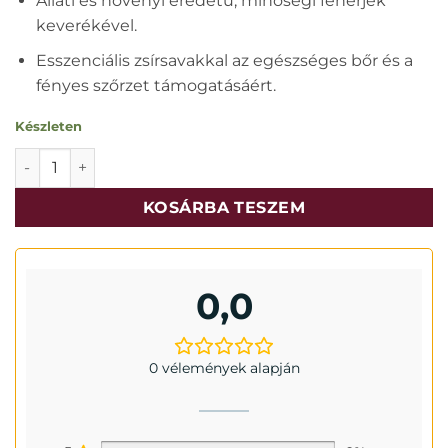
Állati és növényi eredetű, minőségi fehérjék
keverékével.
Esszenciális zsírsavakkal az egészséges bőr és a
fényes szőrzet támogatásáért.
Készleten
Friskies cat csirke ízben 10kg mennyiség
KOSÁRBA TESZEM
0,0
0 vélemények alapján