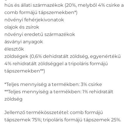
hús és állati származékok (20%, melyből 4% csirke a
comb formájú tápszemekben*)
növényi fehérjekivonatok
olajok és zsírok
növényi eredetű származékok
ásványi anyagok
élesztők
zöldségek (0,6% dehidratált zöldség, egyenértékű
4% rehidratált zöldséggel a tripoláris formájú
tápszemekben**)
*Teljes mennyiség a termékben: 3% csirke
**Teljes mennyiség a termékben: 1% rehidratált
zöldség
Jellemző termékösszetétel: comb formájú
tápszemek 75%; tripoláris formájú tápszemek 25%.