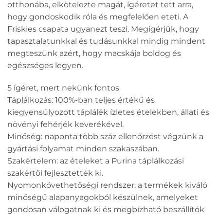
otthonába, elkötelezte magát, ígéretet tett arra,
hogy gondoskodik róla és megfelelően eteti. A
Friskies csapata ugyanezt teszi. Megígérjük, hogy
tapasztalatunkkal és tudásunkkal mindig mindent
megteszünk azért, hogy macskája boldog és
egészséges legyen.
5 ígéret, mert nekünk fontos
Táplálkozás: 100%-ban teljes értékű és
kiegyensúlyozott táplálék ízletes ételekben, állati és
növényi fehérjék keverékével.
Minőség: naponta több száz ellenőrzést végzünk a
gyártási folyamat minden szakaszában.
Szakértelem: az ételeket a Purina táplálkozási
szakértői fejlesztették ki.
Nyomonkövethetőségi rendszer: a termékek kiváló
minőségű alapanyagokból készülnek, amelyeket
gondosan válogatnak ki és megbízható beszállítók