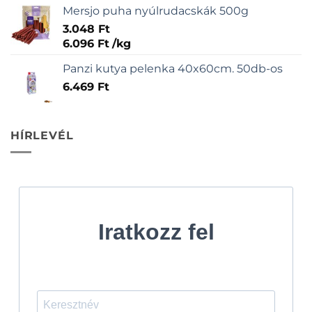
Mersjo puha nyúlrudacskák 500g
3.048
Ft
6.096
Ft
/
kg
Panzi kutya pelenka 40x60cm. 50db-os
6.469
Ft
HÍRLEVÉL
Iratkozz fel