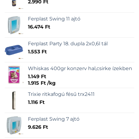
2.990
Ft
Ferplast Swing 11 ajtó
16.474
Ft
Ferplast Party 18. dupla 2x0,6l tál
1.553
Ft
Whiskas 400gr konzerv hal,csirke ízekben
1.149
Ft
1.915
Ft
/
kg
Trixie ritkafogú fésű trx2411
1.116
Ft
Ferplast Swing 7 ajtó
9.626
Ft