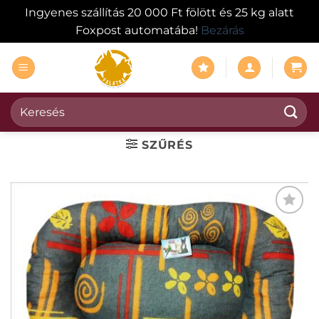
Ingyenes szállítás 20 000 Ft fölött és 25 kg alatt
Foxpost automatába!
Bezárás
Skip
to
content
Keresés
a
következőre:
SZŰRÉS
KEDVENCEKHEZ