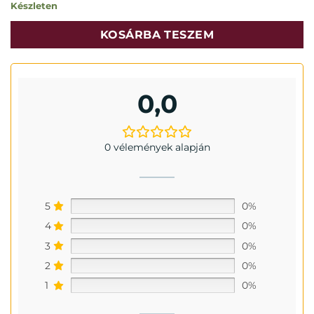
Készleten
KOSÁRBA TESZEM
0,0
0 vélemények alapján
5
0%
4
0%
3
0%
2
0%
1
0%