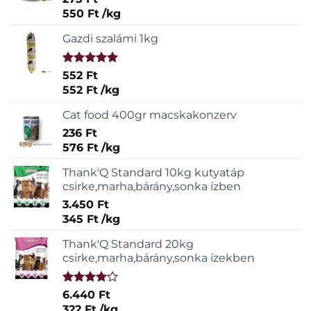
550
Ft
/
kg
Gazdi szalámi 1kg
Értékelés:
552
Ft
5.00
/ 5
552
Ft
/
kg
Cat food 400gr macskakonzerv
236
Ft
576
Ft
/
kg
Thank'Q Standard 10kg kutyatáp
csirke,marha,bárány,sonka ízben
3.450
Ft
345
Ft
/
kg
Thank'Q Standard 20kg
csirke,marha,bárány,sonka ízekben
Értékelés:
6.440
Ft
4.00
/ 5
322
Ft
/
kg