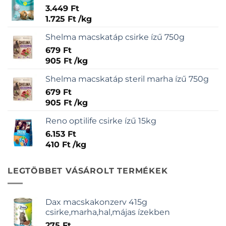
3.449
Ft
1.725
Ft
/
kg
Shelma macskatáp csirke ízű 750g
679
Ft
905
Ft
/
kg
Shelma macskatáp steril marha ízű 750g
679
Ft
905
Ft
/
kg
Reno optilife csirke ízű 15kg
6.153
Ft
410
Ft
/
kg
LEGTÖBBET VÁSÁROLT TERMÉKEK
Dax macskakonzerv 415g
csirke,marha,hal,májas ízekben
275
Ft