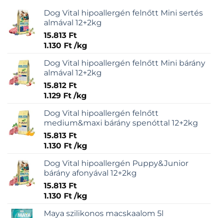
Dog Vital hipoallergén felnőtt Mini sertés
almával 12+2kg
15.813
Ft
1.130
Ft
/
kg
Dog Vital hipoallergén felnőtt Mini bárány
almával 12+2kg
15.812
Ft
1.129
Ft
/
kg
Dog Vital hipoallergén felnőtt
medium&maxi bárány spenóttal 12+2kg
15.813
Ft
1.130
Ft
/
kg
Dog Vital hipoallergén Puppy&Junior
bárány afonyával 12+2kg
15.813
Ft
1.130
Ft
/
kg
Maya szilikonos macskaalom 5l