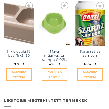
KEDVENCEKHEZ
KEDVENCEKHEZ
KEDVENCEKHEZ
Trixie dupla Tál
Maya
Panzi száraz
kicsi Trx2480
műanyagtál
sampon
szimpla S 0,3L.
919
Ft
426
Ft
1.162
Ft
KOSÁRBA
KOSÁRBA
KOSÁRBA
TESZEM
TESZEM
TESZEM
LEGITÓBB MEGTEKINTETT TERMÉKEK