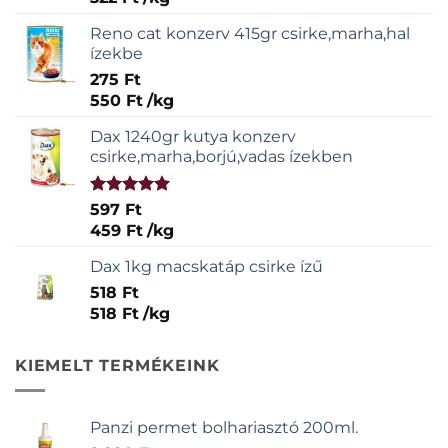
Reno cat konzerv 415gr csirke,marha,hal
ízekbe
275
Ft
550
Ft
/
kg
Dax 1240gr kutya konzerv
csirke,marha,borjú,vadas ízekben
Értékelés:
597
Ft
5.00
/ 5
459
Ft
/
kg
Dax 1kg macskatáp csirke ízű
518
Ft
518
Ft
/
kg
KIEMELT TERMÉKEINK
Panzi permet bolhariasztó 200ml.