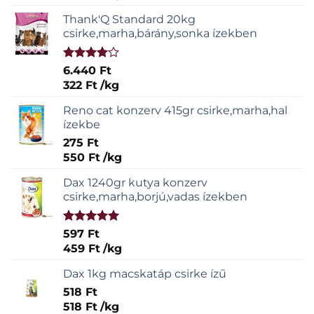
Thank'Q Standard 20kg
csirke,marha,bárány,sonka ízekben
Értékelés:
6.440
Ft
4.00
/ 5
322
Ft
/
kg
Reno cat konzerv 415gr csirke,marha,hal
ízekbe
275
Ft
550
Ft
/
kg
Dax 1240gr kutya konzerv
csirke,marha,borjú,vadas ízekben
Értékelés:
597
Ft
5.00
/ 5
459
Ft
/
kg
Dax 1kg macskatáp csirke ízű
518
Ft
518
Ft
/
kg