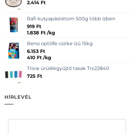
2.414
Ft
Rafi kutyapástétom 500g több ízben
919
Ft
1.838
Ft
/
kg
Reno optilife csirke ízű 15kg
6.153
Ft
410
Ft
/
kg
Trixie ürülékgyűjtő tasak Trx22840
725
Ft
HÍRLEVÉL