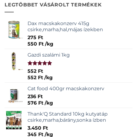
LEGTÖBBET VÁSÁROLT TERMÉKEK
Dax macskakonzerv 415g
csirke,marha,hal,májas ízekben
275
Ft
550
Ft
/
kg
Gazdi szalámi 1kg
Értékelés:
552
Ft
5.00
/ 5
552
Ft
/
kg
Cat food 400gr macskakonzerv
236
Ft
576
Ft
/
kg
Thank'Q Standard 10kg kutyatáp
csirke,marha,bárány,sonka ízben
3.450
Ft
345
Ft
/
kg