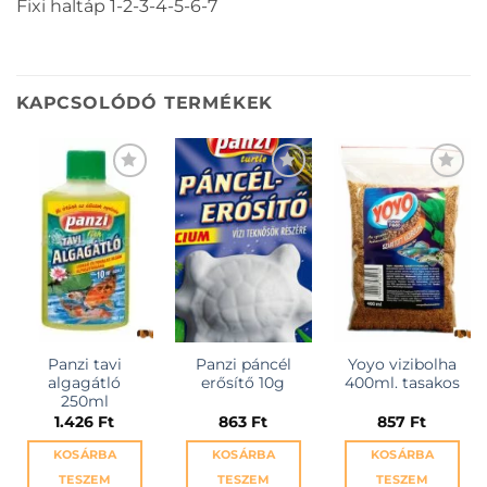
Fixi haltáp 1-2-3-4-5-6-7
KAPCSOLÓDÓ TERMÉKEK
Panzi tavi
Panzi páncél
Yoyo vizibolha
algagátló
erősítő 10g
400ml. tasakos
250ml
1.426
Ft
863
Ft
857
Ft
KOSÁRBA
KOSÁRBA
KOSÁRBA
TESZEM
TESZEM
TESZEM