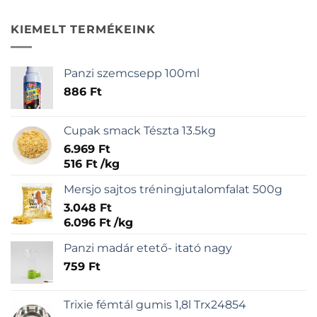
KIEMELT TERMÉKEINK
Panzi szemcsepp 100ml
886
Ft
Cupak smack Tészta 13.5kg
6.969
Ft
516
Ft
/
kg
Mersjo sajtos tréningjutalomfalat 500g
3.048
Ft
6.096
Ft
/
kg
Panzi madár etető- itató nagy
759
Ft
Trixie fémtál gumis 1,8l Trx24854