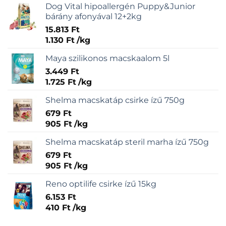
Dog Vital hipoallergén Puppy&Junior
bárány afonyával 12+2kg
15.813
Ft
1.130
Ft
/
kg
Maya szilikonos macskaalom 5l
3.449
Ft
1.725
Ft
/
kg
Shelma macskatáp csirke ízű 750g
679
Ft
905
Ft
/
kg
Shelma macskatáp steril marha ízű 750g
679
Ft
905
Ft
/
kg
Reno optilife csirke ízű 15kg
6.153
Ft
410
Ft
/
kg