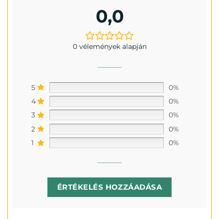
0,0
0 vélemények alapján
5
0%
4
0%
3
0%
2
0%
1
0%
ÉRTÉKELÉS HOZZÁADÁSA