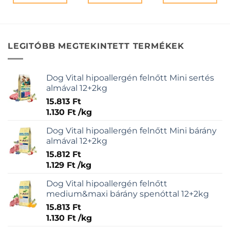
LEGITÓBB MEGTEKINTETT TERMÉKEK
Dog Vital hipoallergén felnőtt Mini sertés
almával 12+2kg
15.813
Ft
1.130
Ft
/
kg
Dog Vital hipoallergén felnőtt Mini bárány
almával 12+2kg
15.812
Ft
1.129
Ft
/
kg
Dog Vital hipoallergén felnőtt
medium&maxi bárány spenóttal 12+2kg
15.813
Ft
1.130
Ft
/
kg