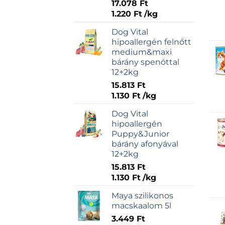
17.078
Ft
1.220
Ft
/
kg
Dog Vital
hipoallergén felnőtt
medium&maxi
bárány spenóttal
12+2kg
15.813
Ft
1.130
Ft
/
kg
Dog Vital
hipoallergén
Puppy&Junior
bárány afonyával
12+2kg
15.813
Ft
1.130
Ft
/
kg
Maya szilikonos
macskaalom 5l
3.449
Ft