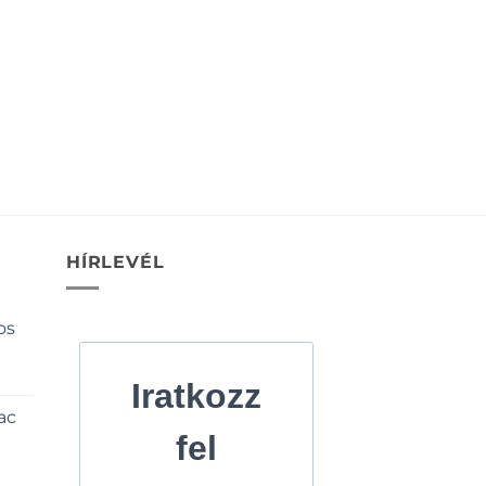
HÍRLEVÉL
os
Iratkozz
ac
fel