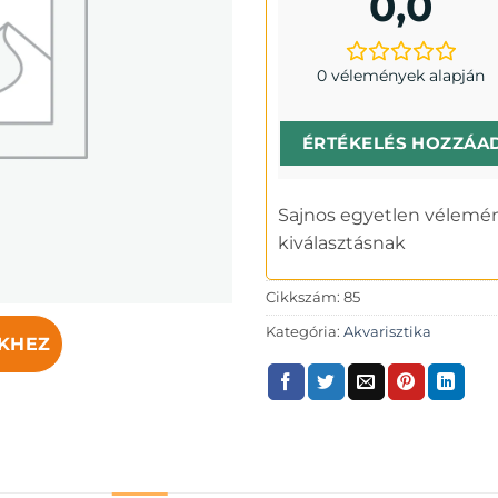
0,0
0 vélemények alapján
ÉRTÉKELÉS HOZZÁA
Sajnos egyetlen vélemén
kiválasztásnak
Cikkszám:
85
Kategória:
Akvarisztika
KHEZ