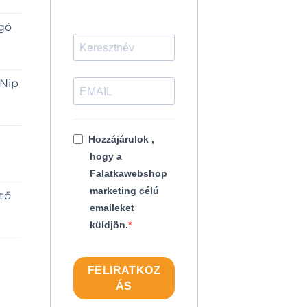
rgó
 Nip
Hozzájárulok ,
hogy a
Falatkawebshop
marketing célú
jtő
emaileket
küldjön.
FELIRATKOZ
ÁS