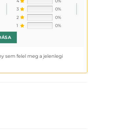
4
0%
3
0%
2
0%
1
0%
DÁSA
y sem felel meg a jelenlegi