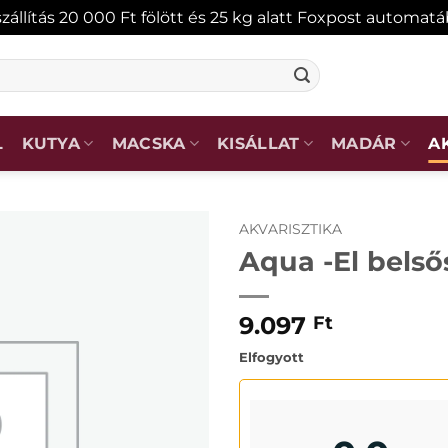
zállítás 20 000 Ft fölött és 25 kg alatt Foxpost automat
L
KUTYA
MACSKA
KISÁLLAT
MADÁR
A
AKVARISZTIKA
Aqua -El belső
KEDVENCEKHEZ
9.097
Ft
Elfogyott