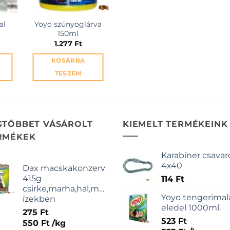
al
Yoyo szúnyoglárva
150ml
1.277
Ft
KOSÁRBA
TESZEM
GTÖBBET VÁSÁROLT
KIEMELT TERMÉKEINK
RMÉKEK
Karabíner csavar
4x40
Dax macskakonzerv
415g
114
Ft
csirke,marha,hal,májas
Yoyo tengerimal
ízekben
eledel 1000ml.
275
Ft
523
Ft
550
Ft
/
kg