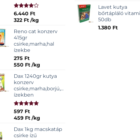
Lavet kutya
Értékelés:
bőrtápláló vitam
6.440
Ft
4.00
/ 5
50db
322
Ft
/
kg
1.380
Ft
Reno cat konzerv
415gr
csirke,marha,hal
ízekbe
275
Ft
550
Ft
/
kg
Dax 1240gr kutya
konzerv
csirke,marha,borjú,vadas
ízekben
Értékelés:
597
Ft
5.00
/ 5
459
Ft
/
kg
Dax 1kg macskatáp
csirke ízű