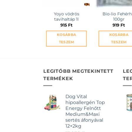
Yoyo vödrös
Bio-lio Fehérh
tavihaltáp 1l
100gr
915
Ft
919
Ft
KOSÁRBA
KOSÁRBA
TESZEM
TESZEM
LEGITÓBB MEGTEKINTETT
LE
TERMÉKEK
TE
Dog Vital
hipoallergén Top
Energy Felnőtt
Medium&Maxi
sertés áfonyával
12+2kg