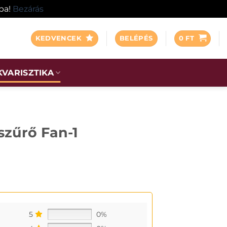
ába!
Bezárás
KEDVENCEK
BELÉPÉS
0
FT
KVARISZTIKA
szűrő Fan-1
5
0%