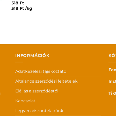
518
Ft
518
Ft
/
kg
INFORMÁCIÓK
KÖ
Fa
Adatkezelési tájékoztató
Általános szerződési feltételek
Ins
Elállás a szerződéstől
u
Tik
Kapcsolat
Legyen viszonteladónk!