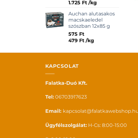
1.725
Ft
/
kg
Auchan alutasakos
macskaeledel
szószban 12x85 g
575
Ft
479
Ft
/
kg
KAPCSOLAT
Falatka-Duó Kft.
Tel:
06703917623
Email:
kapcsolat@falatkawebshop.h
Ügyfélszolgálat:
H-Cs: 8:00-15:00