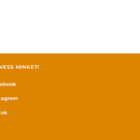
VESS MINKET!
cebook
tagram
tok