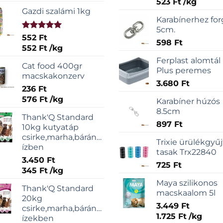
523
Ft
/
kg
Gazdi szalámi 1kg
Karabínerhez fo
5cm.
Értékelés:
552
Ft
598
Ft
5.00
/ 5
552
Ft
/
kg
Ferplast alomtál
Cat food 400gr
Plus peremes
macskakonzerv
3.680
Ft
236
Ft
576
Ft
/
kg
Karabíner húzós
8.5cm
Thank'Q Standard
897
Ft
10kg kutyatáp
csirke,marha,bárány,sonka
Trixie ürülékgyű
ízben
tasak Trx22840
3.450
Ft
725
Ft
345
Ft
/
kg
Maya szilikonos
Thank'Q Standard
macskaalom 5l
20kg
3.449
Ft
csirke,marha,bárány,sonka
1.725
Ft
/
kg
ízekben