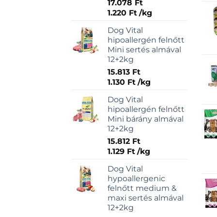
17.078
Ft
1.220
Ft
/
kg
Dog Vital
hipoallergén felnőtt
Mini sertés almával
12+2kg
15.813
Ft
1.130
Ft
/
kg
Dog Vital
hipoallergén felnőtt
Mini bárány almával
12+2kg
15.812
Ft
1.129
Ft
/
kg
Dog Vital
hypoallergenic
felnőtt medium &
maxi sertés almával
12+2kg