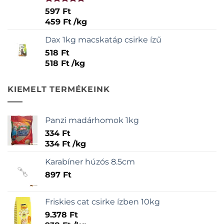
Értékelés:
597
Ft
5.00
/ 5
459
Ft
/
kg
Dax 1kg macskatáp csirke ízű
518
Ft
518
Ft
/
kg
KIEMELT TERMÉKEINK
Panzi madárhomok 1kg
334
Ft
334
Ft
/
kg
Karabíner húzós 8.5cm
897
Ft
Friskies cat csirke ízben 10kg
9.378
Ft