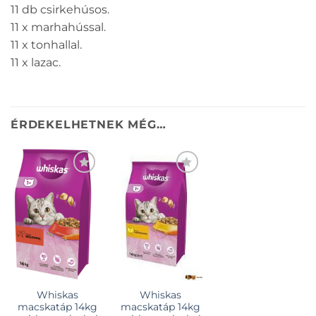
11 db csirkehúsos.
11 x marhahússal.
11 x tonhallal.
11 x lazac.
ÉRDEKELHETNEK MÉG…
KEDVENCEKHEZ
Whiskas
Whiskas
macskatáp 14kg
macskatáp 14kg