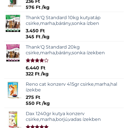
236
Ft
576
Ft
/
kg
Thank'Q Standard 10kg kutyatáp
csirke,marha,bárány,sonka ízben
3.450
Ft
345
Ft
/
kg
Thank'Q Standard 20kg
csirke,marha,bárány,sonka ízekben
Értékelés:
6.440
Ft
4.00
/ 5
322
Ft
/
kg
Reno cat konzerv 415gr csirke,marha,hal
ízekbe
275
Ft
550
Ft
/
kg
Dax 1240gr kutya konzerv
csirke,marha,borjú,vadas ízekben