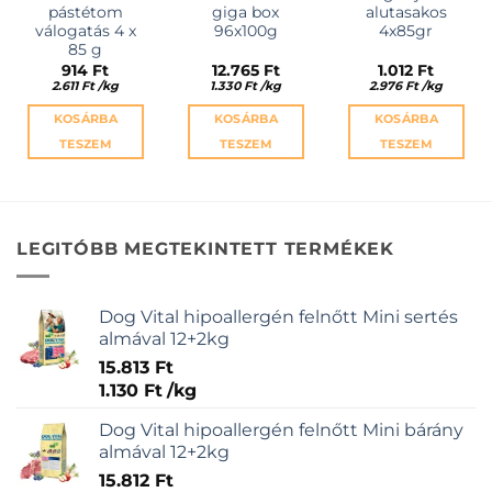
pástétom
giga box
alutasakos
válogatás 4 x
96x100g
4x85gr
85 g
914
Ft
12.765
Ft
1.012
Ft
2.611
Ft
/
kg
1.330
Ft
/
kg
2.976
Ft
/
kg
KOSÁRBA
KOSÁRBA
KOSÁRBA
TESZEM
TESZEM
TESZEM
LEGITÓBB MEGTEKINTETT TERMÉKEK
Dog Vital hipoallergén felnőtt Mini sertés
almával 12+2kg
15.813
Ft
1.130
Ft
/
kg
Dog Vital hipoallergén felnőtt Mini bárány
almával 12+2kg
15.812
Ft