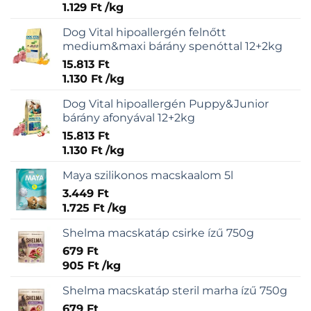
1.129
Ft
/
kg
Dog Vital hipoallergén felnőtt
medium&maxi bárány spenóttal 12+2kg
15.813
Ft
1.130
Ft
/
kg
Dog Vital hipoallergén Puppy&Junior
bárány afonyával 12+2kg
15.813
Ft
1.130
Ft
/
kg
Maya szilikonos macskaalom 5l
3.449
Ft
1.725
Ft
/
kg
Shelma macskatáp csirke ízű 750g
679
Ft
905
Ft
/
kg
Shelma macskatáp steril marha ízű 750g
679
Ft