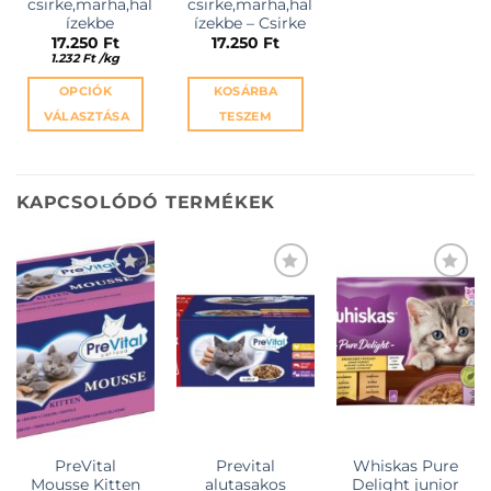
csirke,marha,hal
csirke,marha,hal
ízekbe
ízekbe – Csirke
17.250
Ft
17.250
Ft
1.232
Ft
/
kg
OPCIÓK
KOSÁRBA
VÁLASZTÁSA
TESZEM
Ennek
a
terméknek
KAPCSOLÓDÓ TERMÉKEK
több
variációja
van.
A
változatok
KEDVENCEKHEZ
KEDVENCEKHEZ
KEDVENCEKHEZ
a
termékoldalon
választhatók
ki
PreVital
Prevital
Whiskas Pure
Mousse Kitten
alutasakos
Delight junior