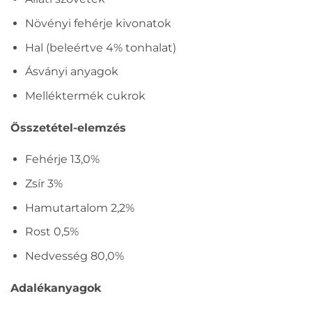
Növényi fehérje kivonatok
Hal (beleértve 4% tonhalat)
Ásványi anyagok
Melléktermék cukrok
Összetétel-elemzés
Fehérje 13,0%
Zsír 3%
Hamutartalom 2,2%
Rost 0,5%
Nedvesség 80,0%
Adalékanyagok