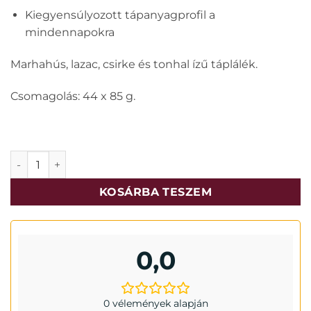
Kiegyensúlyozott tápanyagprofil a
mindennapokra
Marhahús, lazac, csirke és tonhal ízű táplálék.
Csomagolás: 44 x 85 g.
Felix Fantastic Jumbo pack házias válogatás 44 x 85g me
KOSÁRBA TESZEM
0,0
0 vélemények alapján