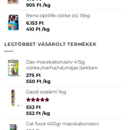
905
Ft
/
kg
Reno optilife csirke ízű 15kg
6.153
Ft
410
Ft
/
kg
LEGTÖBBET VÁSÁROLT TERMÉKEK
Dax macskakonzerv 415g
csirke,marha,hal,májas ízekben
275
Ft
550
Ft
/
kg
Gazdi szalámi 1kg
Értékelés:
552
Ft
5.00
/ 5
552
Ft
/
kg
Cat food 400gr macskakonzerv