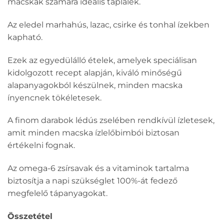
macskák számára ideális táplálék.
Az eledel marhahús, lazac, csirke és tonhal ízekben
kapható.
Ezek az egyedülálló ételek, amelyek speciálisan
kidolgozott recept alapján, kiváló minőségű
alapanyagokból készülnek, minden macska
ínyencnek tökéletesek.
A finom darabok lédús zselében rendkívül ízletesek,
amit minden macska ízlelőbimbói biztosan
értékelni fognak.
Az omega-6 zsírsavak és a vitaminok tartalma
biztosítja a napi szükséglet 100%-át fedező
megfelelő tápanyagokat.
Összetétel