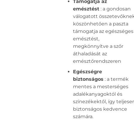
Támogatja az
emésztést
: a gondosan
válogatott összetevőkne
köszönhetően a paszta
támogatja az egészséges
emésztést,
megkönnyítve a szőr
áthaladását az
emésztőrendszeren
Egészségre
biztonságos
: a termék
mentes a mesterséges
adalékanyagoktól és
színezékektől, így teljese
biztonságos kedvence
számára.