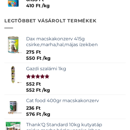
410
Ft
/
kg
LEGTÖBBET VÁSÁROLT TERMÉKEK
Dax macskakonzerv 415g
csirke,marha,hal,májas ízekben
275
Ft
550
Ft
/
kg
Gazdi szalámi 1kg
Értékelés:
552
Ft
5.00
/ 5
552
Ft
/
kg
Cat food 400gr macskakonzerv
236
Ft
576
Ft
/
kg
Thank'Q Standard 10kg kutyatáp