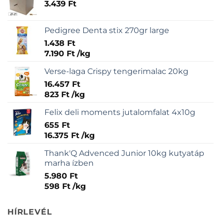
3.439
Ft
Pedigree Denta stix 270gr large
1.438
Ft
7.190
Ft
/
kg
Verse-laga Crispy tengerimalac 20kg
16.457
Ft
823
Ft
/
kg
Felix deli moments jutalomfalat 4x10g
655
Ft
16.375
Ft
/
kg
Thank'Q Advenced Junior 10kg kutyatáp
marha ízben
5.980
Ft
598
Ft
/
kg
HÍRLEVÉL