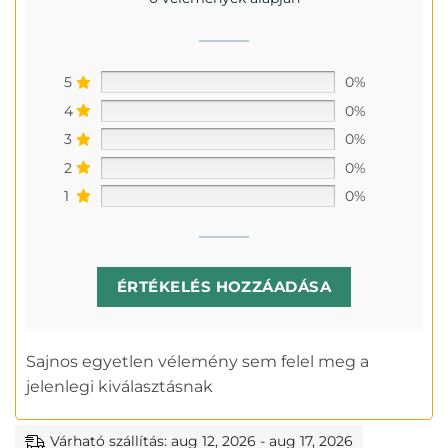
5
0%
4
0%
3
0%
2
0%
1
0%
ÉRTÉKELÉS HOZZÁADÁSA
Sajnos egyetlen vélemény sem felel meg a
jelenlegi kiválasztásnak
Várható szállítás: aug 12, 2026 - aug 17, 2026