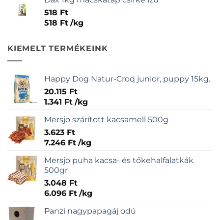
518
Ft
518
Ft
/
kg
KIEMELT TERMÉKEINK
Happy Dog Natur-Croq junior, puppy 15kg.
20.115
Ft
1.341
Ft
/
kg
Mersjo szárított kacsamell 500g
3.623
Ft
7.246
Ft
/
kg
Mersjo puha kacsa- és tőkehalfalatkák
500gr
3.048
Ft
6.096
Ft
/
kg
Panzi nagypapagáj odú