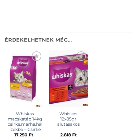
ÉRDEKELHETNEK MÉG…
Whiskas
Whiskas
macskatáp 14kg
12x85gr
csirke,marha,hal
alutasakos
ízekbe – Csirke
17.250
Ft
2.818
Ft