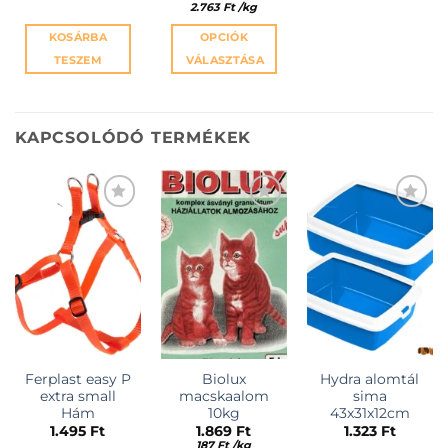
2.763
Ft
/
kg
KOSÁRBA
OPCIÓK
TESZEM
VÁLASZTÁSA
Ennek
a
terméknek
KAPCSOLÓDÓ TERMÉKEK
több
variációja
van.
A
változatok
a
termékoldalon
választhatók
ki
Ferplast easy P
Biolux
Hydra alomtál
extra small
macskaalom
sima
Hám
10kg
43x31x12cm
1.495
Ft
1.869
Ft
1.323
Ft
187
Ft
/
kg