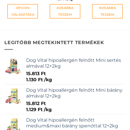
OPCIÓK
KOSÁRBA
KOSÁRBA
VÁLASZTÁSA
TESZEM
TESZEM
Ennek
a
terméknek
több
LEGITÓBB MEGTEKINTETT TERMÉKEK
variációja
van.
A
Dog Vital hipoallergén felnőtt Mini sertés
változatok
almával 12+2kg
a
15.813
Ft
termékoldalon
1.130
Ft
/
kg
választhatók
ki
Dog Vital hipoallergén felnőtt Mini bárány
almával 12+2kg
15.812
Ft
1.129
Ft
/
kg
Dog Vital hipoallergén felnőtt
medium&maxi bárány spenóttal 12+2kg