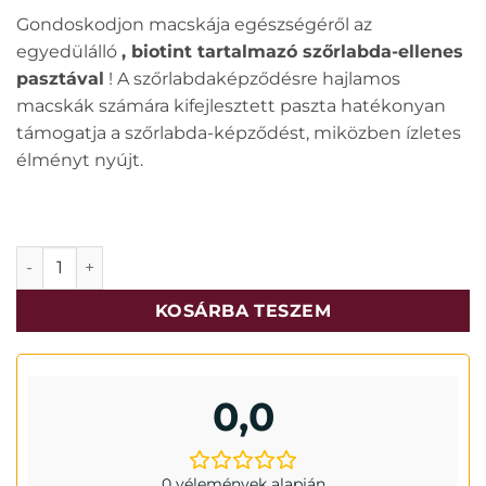
Gondoskodjon macskája egészségéről az
egyedülálló
, biotint tartalmazó szőrlabda-ellenes
pasztával
! A szőrlabdaképződésre hajlamos
macskák számára kifejlesztett paszta hatékonyan
támogatja a szőrlabda-képződést, miközben ízletes
élményt nyújt.
Mersjo szőroldó paszta biotinnal 100g mennyiség
KOSÁRBA TESZEM
0,0
0 vélemények alapján