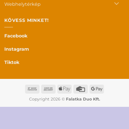
Webhelytérkép
KÖVESS MINKET!
Facebook
Instagram
Tiktok
Bank
Cash
Apple
Credit
Google
Transfer
On
Pay
Card
Pay
Copyright 2026 ©
Falatka Duo Kft.
Delivery