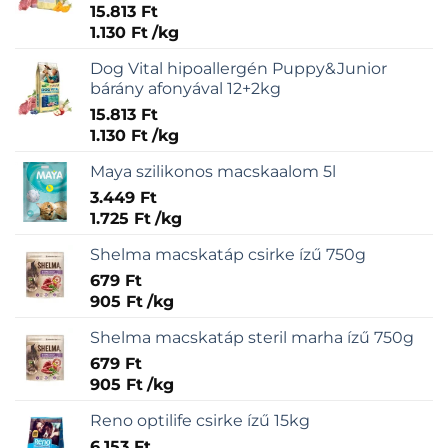
15.813
Ft
1.130
Ft
/
kg
Dog Vital hipoallergén Puppy&Junior
bárány afonyával 12+2kg
15.813
Ft
1.130
Ft
/
kg
Maya szilikonos macskaalom 5l
3.449
Ft
1.725
Ft
/
kg
Shelma macskatáp csirke ízű 750g
679
Ft
905
Ft
/
kg
Shelma macskatáp steril marha ízű 750g
679
Ft
905
Ft
/
kg
Reno optilife csirke ízű 15kg
6.153
Ft