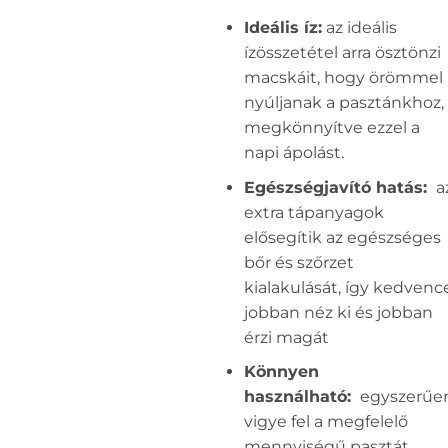
Ideális íz:
az ideális
ízösszetétel arra ösztönzi
macskáit, hogy örömmel
nyúljanak a pasztánkhoz,
megkönnyítve ezzel a
napi ápolást.
Egészségjavító hatás:
a
extra tápanyagok
elősegítik az egészséges
bőr és szőrzet
kialakulását, így kedvenc
jobban néz ki és jobban
érzi magát
Könnyen
használható:
egyszerűe
vigye fel a megfelelő
mennyiségű pasztát