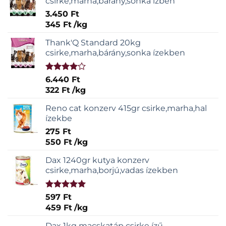
csirke,marha,bárány,sonka ízben
3.450
Ft
345
Ft
/
kg
Thank'Q Standard 20kg
csirke,marha,bárány,sonka ízekben
Értékelés:
6.440
Ft
4.00
/ 5
322
Ft
/
kg
Reno cat konzerv 415gr csirke,marha,hal
ízekbe
275
Ft
550
Ft
/
kg
Dax 1240gr kutya konzerv
csirke,marha,borjú,vadas ízekben
Értékelés:
597
Ft
5.00
/ 5
459
Ft
/
kg
Dax 1kg macskatáp csirke ízű