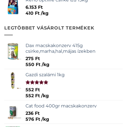
6.153
Ft
410
Ft
/
kg
LEGTÖBBET VÁSÁROLT TERMÉKEK
Dax macskakonzerv 415g
csirke,marha,hal,májas ízekben
275
Ft
550
Ft
/
kg
Gazdi szalámi 1kg
Értékelés:
552
Ft
5.00
/ 5
552
Ft
/
kg
Cat food 400gr macskakonzerv
236
Ft
576
Ft
/
kg