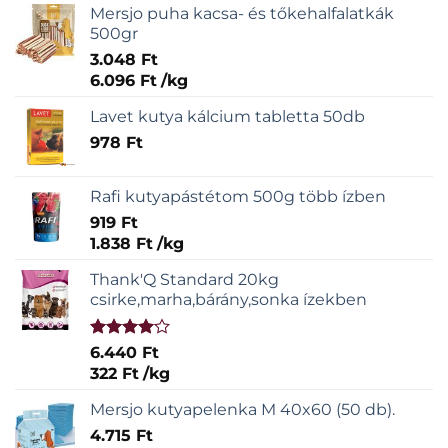
Mersjo puha kacsa- és tőkehalfalatkák
500gr
3.048
Ft
6.096
Ft
/
kg
Lavet kutya kálcium tabletta 50db
978
Ft
Rafi kutyapástétom 500g több ízben
919
Ft
1.838
Ft
/
kg
Thank'Q Standard 20kg
csirke,marha,bárány,sonka ízekben
Értékelés:
6.440
Ft
4.00
/ 5
322
Ft
/
kg
Mersjo kutyapelenka M 40x60 (50 db).
4.715
Ft