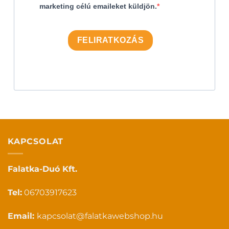
marketing célú emaileket küldjön.
FELIRATKOZÁS
KAPCSOLAT
Falatka-Duó Kft.
Tel:
06703917623
Email:
kapcsolat@falatkawebshop.hu