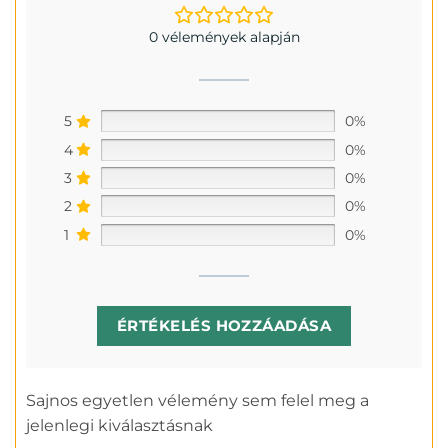
0 vélemények alapján
5
0%
4
0%
3
0%
2
0%
1
0%
ÉRTÉKELÉS HOZZÁADÁSA
Sajnos egyetlen vélemény sem felel meg a
jelenlegi kiválasztásnak