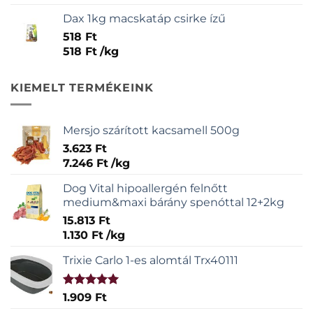
Dax 1kg macskatáp csirke ízű
518
Ft
518
Ft
/
kg
KIEMELT TERMÉKEINK
Mersjo szárított kacsamell 500g
3.623
Ft
7.246
Ft
/
kg
Dog Vital hipoallergén felnőtt
medium&maxi bárány spenóttal 12+2kg
15.813
Ft
1.130
Ft
/
kg
Trixie Carlo 1-es alomtál Trx40111
Értékelés:
1.909
Ft
5.00
/ 5