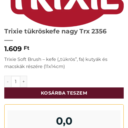
Trixie tükröskefe nagy Trx 2356
1.609
Ft
Trixie Soft Brush – kefe („tükrös”, fa) kutyák és
macskák részére (11x14cm)
Trixie tükröskefe nagy Trx 2356 mennyiség
KOSÁRBA TESZEM
0,0