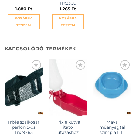
Trx2300
1.880
Ft
1.265
Ft
KOSÁRBA
KOSÁRBA
TESZEM
TESZEM
KAPCSOLÓDÓ TERMÉKEK
KEDVENCEKHEZ
KEDVENCEKHEZ
KEDVENCEKHEZ
Trixie szájkosár
Trixie kutya
Maya
perlon 5-ös
itató
műanyagtál
Trx19265
utazáshoz
szimpla L 1L