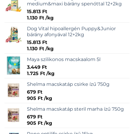
medium&maxi bárány spenóttal 12+2kg
15.813
Ft
1.130
Ft
/
kg
Dog Vital hipoallergén Puppy&Junior
bárány afonyával 12+2kg
15.813
Ft
1.130
Ft
/
kg
Maya szilikonos macskaalom 5l
3.449
Ft
1.725
Ft
/
kg
Shelma macskatáp csirke ízű 750g
679
Ft
905
Ft
/
kg
Shelma macskatáp steril marha ízű 750g
679
Ft
905
Ft
/
kg
Reno optilife csirke ízű 15kg