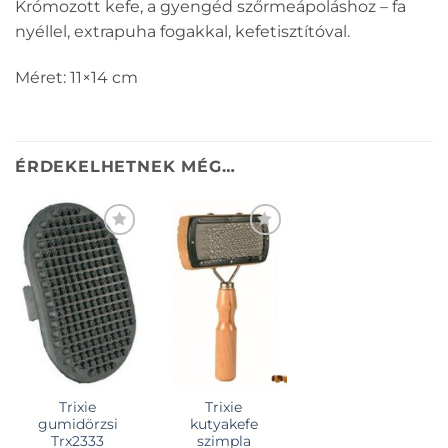
Krómozott kefe, a gyengéd szőrmeápoláshoz – fa
nyéllel, extrapuha fogakkal, kefetisztítóval.
Méret: 11×14 cm
ÉRDEKELHETNEK MÉG…
KEDVENCEKHEZ
KEDVENCEKHEZ
Trixie
Trixie
gumidörzsi
kutyakefe
Trx2333
szimpla