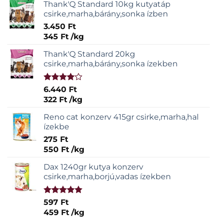
Thank'Q Standard 10kg kutyatáp
csirke,marha,bárány,sonka ízben
3.450
Ft
345
Ft
/
kg
Thank'Q Standard 20kg
csirke,marha,bárány,sonka ízekben
Értékelés:
6.440
Ft
4.00
/ 5
322
Ft
/
kg
Reno cat konzerv 415gr csirke,marha,hal
ízekbe
275
Ft
550
Ft
/
kg
Dax 1240gr kutya konzerv
csirke,marha,borjú,vadas ízekben
Értékelés:
597
Ft
5.00
/ 5
459
Ft
/
kg