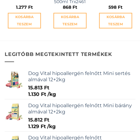
500ml Trx2461
1.277
Ft
868
Ft
598
Ft
KOSÁRBA
KOSÁRBA
KOSÁRBA
TESZEM
TESZEM
TESZEM
LEGITÓBB MEGTEKINTETT TERMÉKEK
Dog Vital hipoallergén felnőtt Mini sertés
almával 12+2kg
15.813
Ft
1.130
Ft
/
kg
Dog Vital hipoallergén felnőtt Mini bárány
almával 12+2kg
15.812
Ft
1.129
Ft
/
kg
Dog Vital hipoallergén felnőtt