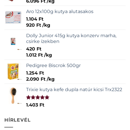
6.096
Ft
/
kg
Aro 12x100g kutya alutasakos
1.104
Ft
920
Ft
/
kg
Dolly Junior 415g kutya konzerv marha,
csirke ízekben
420
Ft
1.012
Ft
/
kg
Pedigree Biscrok 500gr
1.254
Ft
2.090
Ft
/
kg
Trixie kutya kefe dupla natúr kicsi Trx2322
Értékelés:
1.403
Ft
5.00
/ 5
HÍRLEVÉL