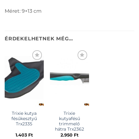
Méret: 9×13 cm
ÉRDEKELHETNEK MÉG…
KEDVENCEKHEZ
KEDVENCEKHEZ
Trixie kutya
Trixie
fésűkesztyű
kutyafésű
Trx2335
trimmelő
hátra Trx2362
1.403
Ft
2.950
Ft