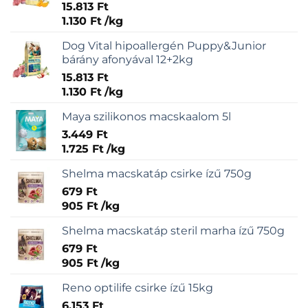
15.813
Ft
1.130
Ft
/
kg
Dog Vital hipoallergén Puppy&Junior
bárány afonyával 12+2kg
15.813
Ft
1.130
Ft
/
kg
Maya szilikonos macskaalom 5l
3.449
Ft
1.725
Ft
/
kg
Shelma macskatáp csirke ízű 750g
679
Ft
905
Ft
/
kg
Shelma macskatáp steril marha ízű 750g
679
Ft
905
Ft
/
kg
Reno optilife csirke ízű 15kg
6.153
Ft