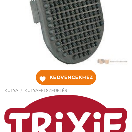
KEDVENCEKHEZ
KUTYA
/
KUTYAFELSZERELÉS