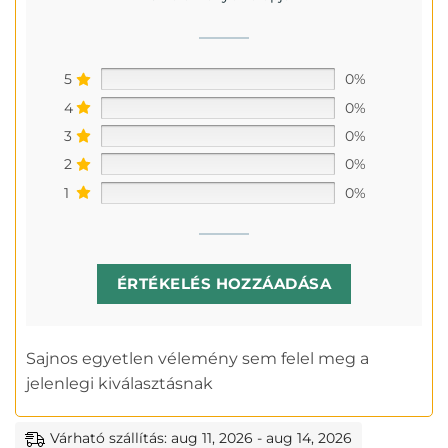
5
0%
4
0%
3
0%
2
0%
1
0%
ÉRTÉKELÉS HOZZÁADÁSA
Sajnos egyetlen vélemény sem felel meg a
jelenlegi kiválasztásnak
Várható szállítás: aug 11, 2026 - aug 14, 2026