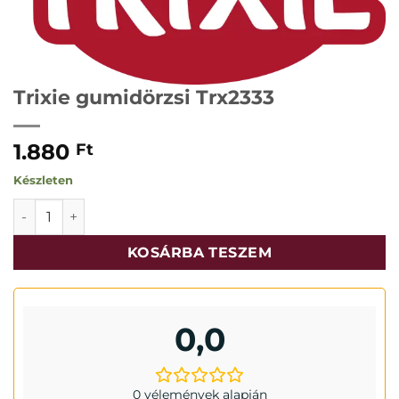
Trixie gumidörzsi Trx2333
1.880
Ft
Készleten
Trixie gumidörzsi Trx2333 mennyiség
KOSÁRBA TESZEM
0,0
0 vélemények alapján