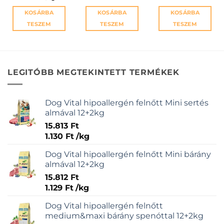
KOSÁRBA
KOSÁRBA
KOSÁRBA
TESZEM
TESZEM
TESZEM
LEGITÓBB MEGTEKINTETT TERMÉKEK
Dog Vital hipoallergén felnőtt Mini sertés
almával 12+2kg
15.813
Ft
1.130
Ft
/
kg
Dog Vital hipoallergén felnőtt Mini bárány
almával 12+2kg
15.812
Ft
1.129
Ft
/
kg
Dog Vital hipoallergén felnőtt
medium&maxi bárány spenóttal 12+2kg