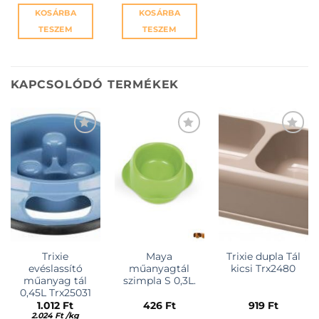
KOSÁRBA
KOSÁRBA
TESZEM
TESZEM
KAPCSOLÓDÓ TERMÉKEK
KEDVENCEKHEZ
KEDVENCEKHEZ
KEDVENCEKHEZ
Trixie
Maya
Trixie dupla Tál
evéslassító
műanyagtál
kicsi Trx2480
műanyag tál
szimpla S 0,3L.
0,45L Trx25031
1.012
Ft
426
Ft
919
Ft
2.024
Ft
/
kg