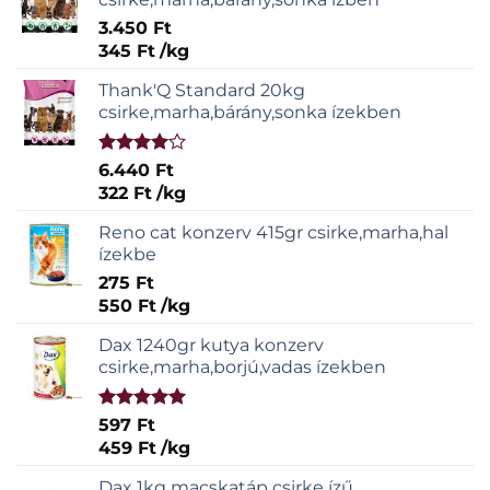
3.450
Ft
345
Ft
/
kg
Thank'Q Standard 20kg
csirke,marha,bárány,sonka ízekben
Értékelés:
6.440
Ft
4.00
/ 5
322
Ft
/
kg
Reno cat konzerv 415gr csirke,marha,hal
ízekbe
275
Ft
550
Ft
/
kg
Dax 1240gr kutya konzerv
csirke,marha,borjú,vadas ízekben
Értékelés:
597
Ft
5.00
/ 5
459
Ft
/
kg
Dax 1kg macskatáp csirke ízű