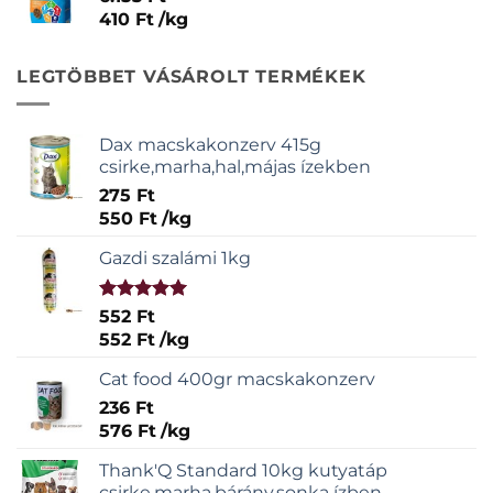
410
Ft
/
kg
LEGTÖBBET VÁSÁROLT TERMÉKEK
Dax macskakonzerv 415g
csirke,marha,hal,májas ízekben
275
Ft
550
Ft
/
kg
Gazdi szalámi 1kg
Értékelés:
552
Ft
5.00
/ 5
552
Ft
/
kg
Cat food 400gr macskakonzerv
236
Ft
576
Ft
/
kg
Thank'Q Standard 10kg kutyatáp
csirke,marha,bárány,sonka ízben