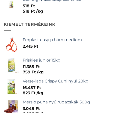
518
Ft
518
Ft
/
kg
KIEMELT TERMÉKEINK
Ferplast easy p hám medium
2.415
Ft
Friskies junior 15kg
11.385
Ft
759
Ft
/
kg
Verse-laga Crispy Cuni nyúl 20kg
16.457
Ft
823
Ft
/
kg
Mersjo puha nyúlrudacskák 500g
3.048
Ft