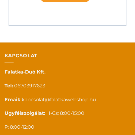
KAPCSOLAT
Falatka-Duó Kft.
Tel:
06703917623
Email:
kapcsolat@falatkawebshop.hu
Ügyfélszolgálat:
H-Cs: 8:00-15:00
P: 8:00-12:00