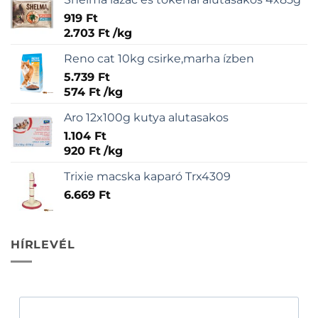
919
Ft
2.703
Ft
/
kg
Reno cat 10kg csirke,marha ízben
5.739
Ft
574
Ft
/
kg
Aro 12x100g kutya alutasakos
1.104
Ft
920
Ft
/
kg
Trixie macska kaparó Trx4309
6.669
Ft
HÍRLEVÉL