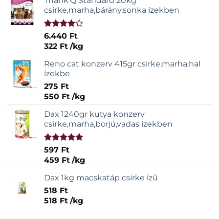
Thank'Q Standard 20kg
csirke,marha,bárány,sonka ízekben
Értékelés:
6.440
Ft
4.00
/ 5
322
Ft
/
kg
Reno cat konzerv 415gr csirke,marha,hal
ízekbe
275
Ft
550
Ft
/
kg
Dax 1240gr kutya konzerv
csirke,marha,borjú,vadas ízekben
Értékelés:
597
Ft
5.00
/ 5
459
Ft
/
kg
Dax 1kg macskatáp csirke ízű
518
Ft
518
Ft
/
kg