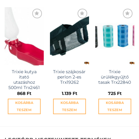
KEDVENCEKHEZ
KEDVENCEKHEZ
KEDVENCEKHEZ
Trixie kutya
Trixie szájkosár
Trixie
itató
perlon 2-es
ürülékgyűjtő
utazáshoz
Trx19262
tasak Trx22840
500ml Trx2461
868
Ft
1.139
Ft
725
Ft
KOSÁRBA
KOSÁRBA
KOSÁRBA
TESZEM
TESZEM
TESZEM