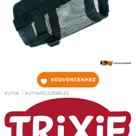
KEDVENCEKHEZ
KUTYA
/
KUTYAFELSZERELÉS