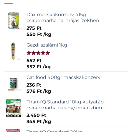
Dax macskakonzerv 415g
csirke,marha,hal,májas ízekben
275
Ft
550
Ft
/
kg
Gazdi szalámi 1kg
Értékelés:
552
Ft
5.00
/ 5
552
Ft
/
kg
Cat food 400gr macskakonzerv
236
Ft
576
Ft
/
kg
Thank'Q Standard 10kg kutyatáp
csirke,marha,bárány,sonka ízben
3.450
Ft
345
Ft
/
kg