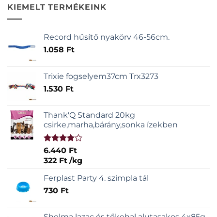
KIEMELT TERMÉKEINK
Record hűsítő nyakörv 46-56cm.
1.058
Ft
Trixie fogselyem37cm Trx3273
1.530
Ft
Thank'Q Standard 20kg
csirke,marha,bárány,sonka ízekben
Értékelés:
6.440
Ft
4.00
/ 5
322
Ft
/
kg
Ferplast Party 4. szimpla tál
730
Ft
Shelma lazac és tőkehal alutasakos 4x85g