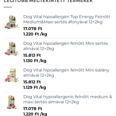
LEGITÓBB MEGTEKINTETT TERMÉKEK
Dog Vital hipoallergén Top Energy Felnőtt
Medium&Maxi sertés áfonyával 12+2kg
17.078
Ft
1.220
Ft
/
kg
Dog Vital hipoallergén felnőtt Mini sertés
almával 12+2kg
15.813
Ft
1.130
Ft
/
kg
Dog Vital hipoallergén felnőtt Mini bárány
almával 12+2kg
15.812
Ft
1.129
Ft
/
kg
Dog Vital hypoallergenic felnőtt medium &
maxi sertés almával 12+2kg
17.078
Ft
1.220
Ft
/
kg