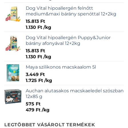
Dog Vital hipoallergén felnőtt
medium&maxi bárány spenóttal 12+2kg
15.813
Ft
1.130
Ft
/
kg
Dog Vital hipoallergén Puppy&Junior
bárány afonyával 12+2kg
15.813
Ft
1.130
Ft
/
kg
Maya szilikonos macskaalom 5l
3.449
Ft
1.725
Ft
/
kg
Auchan alutasakos macskaeledel szószban
12x85 g
575
Ft
479
Ft
/
kg
LEGTÖBBET VÁSÁROLT TERMÉKEK