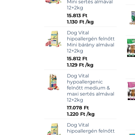
Mini sertés almával
12+2kg
15.813
Ft
1.130
Ft
/
kg
Dog Vital
hipoallergén felnőtt
Mini bárány almával
12+2kg
15.812
Ft
1.129
Ft
/
kg
Dog Vital
hypoallergenic
felnőtt medium &
maxi sertés almával
12+2kg
17.078
Ft
1.220
Ft
/
kg
Dog Vital
hipoallergén felnőtt