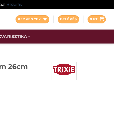
ába!
Bezárás
KEDVENCEK
BELÉPÉS
0
FT
KVARISZTIKA
yem 26cm
272 mennyiség