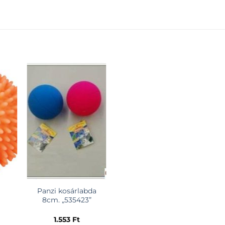
EZ
KEDVENCEKHEZ
Panzi kosárlabda
8cm. „535423”
1.553
Ft