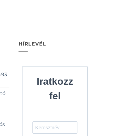
HÍRLEVÉL
493
Iratkozz
ató
fel
ós