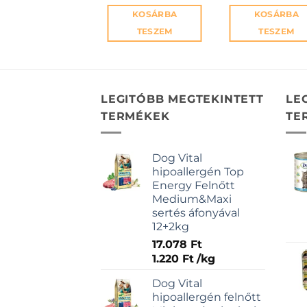
KOSÁRBA
KOSÁRBA
TESZEM
TESZEM
LEGITÓBB MEGTEKINTETT
LE
TERMÉKEK
TE
Dog Vital
hipoallergén Top
Energy Felnőtt
Medium&Maxi
sertés áfonyával
12+2kg
17.078
Ft
1.220
Ft
/
kg
Dog Vital
hipoallergén felnőtt