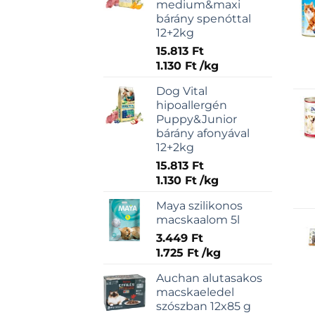
medium&maxi
bárány spenóttal
12+2kg
15.813
Ft
1.130
Ft
/
kg
Dog Vital
hipoallergén
Puppy&Junior
bárány afonyával
12+2kg
15.813
Ft
1.130
Ft
/
kg
Maya szilikonos
macskaalom 5l
3.449
Ft
1.725
Ft
/
kg
Auchan alutasakos
macskaeledel
szószban 12x85 g