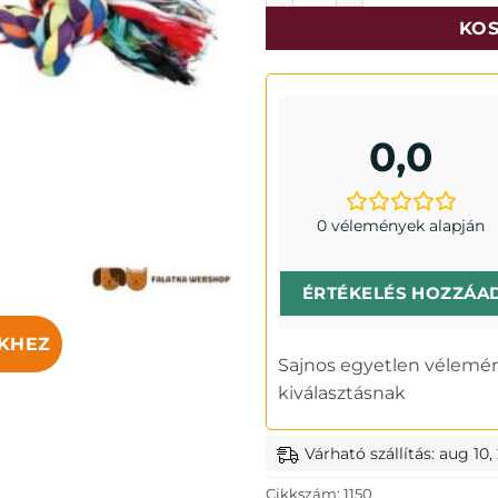
KOS
0,0
0 vélemények alapján
ÉRTÉKELÉS HOZZÁA
KHEZ
Sajnos egyetlen vélemén
kiválasztásnak
Várható szállítás: aug 10,
Cikkszám:
1150