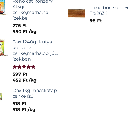
Reno cat konzerv
415gr
Trixie bőrcsont 
csirke,marha,hal
Trx2634
ízekbe
98
Ft
275
Ft
550
Ft
/
kg
Dax 1240gr kutya
konzerv
csirke,marha,borjú,vadas
ízekben
Értékelés:
597
Ft
5.00
/ 5
459
Ft
/
kg
Dax 1kg macskatáp
csirke ízű
518
Ft
518
Ft
/
kg