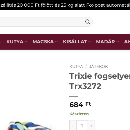
zállítás 20 000 Ft fölött és 25 kg alatt Foxpost automat
L
KUTYA
MACSKA
KISÁLLAT
MADÁR
A
KUTYA
/
JÁTÉKOK
Trixie fogsel
Trx3272
KEDVENCEKHEZ
684
Ft
Készleten
Trixie fogselyem 26cm Trx3