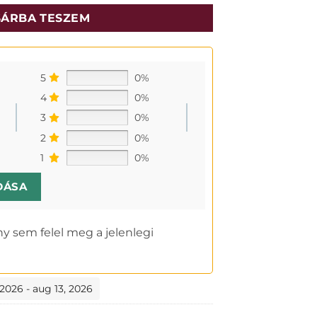
ÁRBA TESZEM
5
0%
4
0%
3
0%
2
0%
1
0%
DÁSA
y sem felel meg a jelenlegi
 2026 - aug 13, 2026