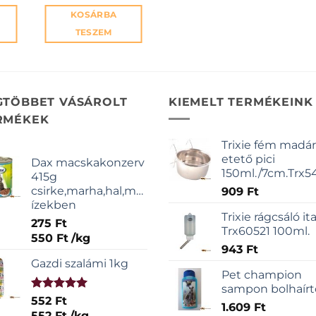
KOSÁRBA
TESZEM
GTÖBBET VÁSÁROLT
KIEMELT TERMÉKEINK
RMÉKEK
Trixie fém madár
etető pici
Dax macskakonzerv
150ml./7cm.Trx5
415g
csirke,marha,hal,májas
909
Ft
ízekben
Trixie rágcsáló it
275
Ft
Trx60521 100ml.
550
Ft
/
kg
943
Ft
Gazdi szalámi 1kg
Pet champion
sampon bolhaírt
Értékelés:
552
Ft
1.609
Ft
5.00
/ 5
552
Ft
/
kg