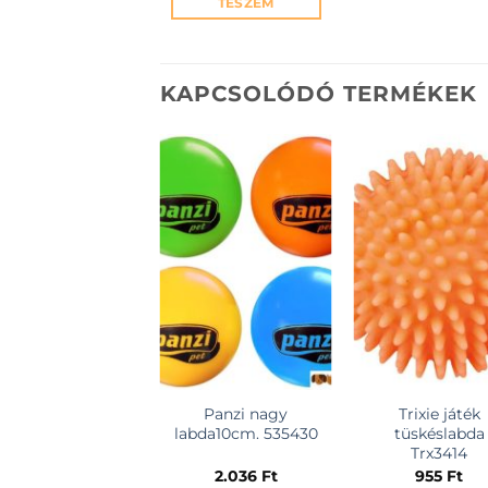
TESZEM
KAPCSOLÓDÓ TERMÉKEK
KEDVENCEKHEZ
KEDVENCEKH
Panzi nagy
Trixie játék
labda10cm. 535430
tüskéslabda
Trx3414
2.036
Ft
955
Ft