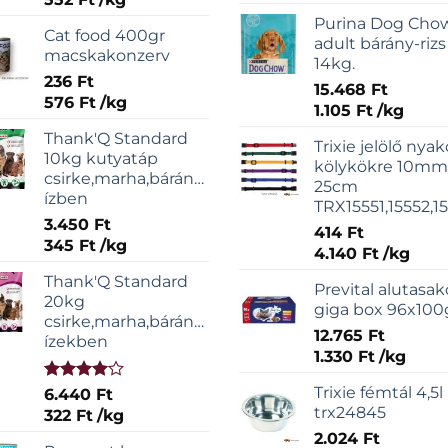
Purina Dog Cho
Cat food 400gr
adult bárány-rizs
macskakonzerv
14kg.
236
Ft
15.468
Ft
576
Ft
/
kg
1.105
Ft
/
kg
Thank'Q Standard
Trixie jelölő nyak
10kg kutyatáp
kölykökre 10mm/
csirke,marha,bárány,sonka
25cm
ízben
TRX15551,15552,1
3.450
Ft
414
Ft
345
Ft
/
kg
4.140
Ft
/
kg
Thank'Q Standard
Prevital alutasak
20kg
giga box 96x100
csirke,marha,bárány,sonka
12.765
Ft
ízekben
1.330
Ft
/
kg
Trixie fémtál 4,5l
Értékelés:
6.440
Ft
4.00
/ 5
trx24845
322
Ft
/
kg
2.024
Ft