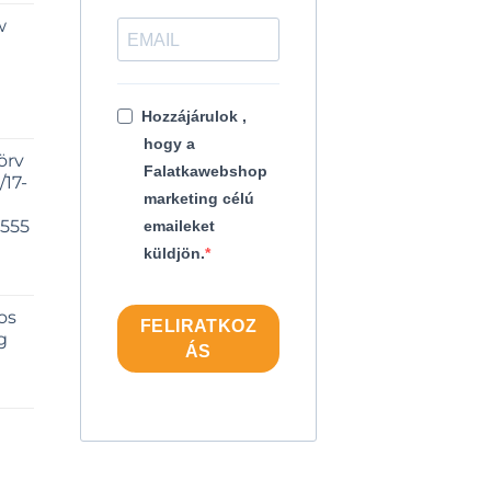
w
Hozzájárulok ,
hogy a
örv
Falatkawebshop
17-
marketing célú
5555
emaileket
küldjön.
os
FELIRATKOZ
g
ÁS