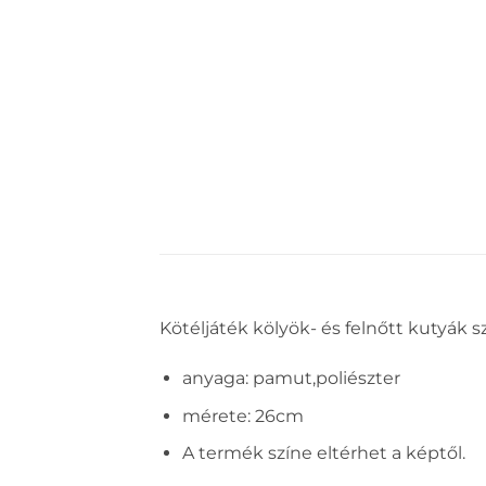
Kötéljáték kölyök- és felnőtt kutyák 
anyaga: pamut,poliészter
mérete: 26cm
A termék színe eltérhet a képtől.