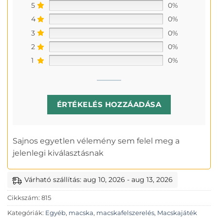
5
0%
4
0%
3
0%
2
0%
1
0%
ÉRTÉKELÉS HOZZÁADÁSA
Sajnos egyetlen vélemény sem felel meg a
jelenlegi kiválasztásnak
Várható szállítás: aug 10, 2026 - aug 13, 2026
Cikkszám:
815
Kategóriák:
Egyéb
,
macska
,
macskafelszerelés
,
Macskajáték