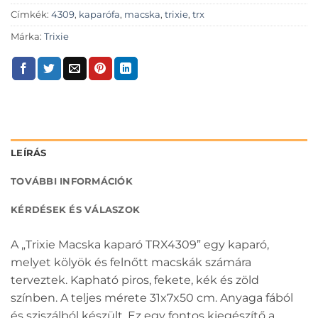
Címkék:
4309
,
kaparófa
,
macska
,
trixie
,
trx
Márka:
Trixie
LEÍRÁS
TOVÁBBI INFORMÁCIÓK
KÉRDÉSEK ÉS VÁLASZOK
A „Trixie Macska kaparó TRX4309” egy kaparó,
melyet kölyök és felnőtt macskák számára
terveztek. Kapható piros, fekete, kék és zöld
színben. A teljes mérete 31x7x50 cm. Anyaga fából
és sziszálból készült. Ez egy fontos kiegészítő a