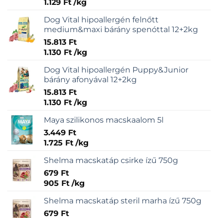
1.129
Ft
/
kg
Dog Vital hipoallergén felnőtt
medium&maxi bárány spenóttal 12+2kg
15.813
Ft
1.130
Ft
/
kg
Dog Vital hipoallergén Puppy&Junior
bárány afonyával 12+2kg
15.813
Ft
1.130
Ft
/
kg
Maya szilikonos macskaalom 5l
3.449
Ft
1.725
Ft
/
kg
Shelma macskatáp csirke ízű 750g
679
Ft
905
Ft
/
kg
Shelma macskatáp steril marha ízű 750g
679
Ft