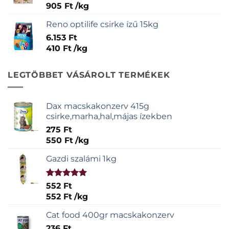
905
Ft
/
kg
Reno optilife csirke ízű 15kg
6.153
Ft
410
Ft
/
kg
LEGTÖBBET VÁSÁROLT TERMÉKEK
Dax macskakonzerv 415g
csirke,marha,hal,májas ízekben
275
Ft
550
Ft
/
kg
Gazdi szalámi 1kg
Értékelés:
552
Ft
5.00
/ 5
552
Ft
/
kg
Cat food 400gr macskakonzerv
236
Ft