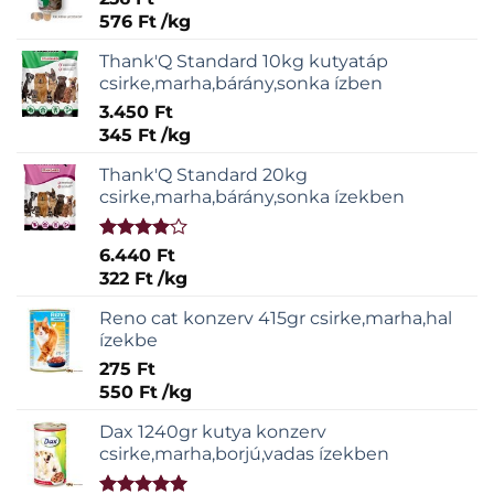
576
Ft
/
kg
Thank'Q Standard 10kg kutyatáp
csirke,marha,bárány,sonka ízben
3.450
Ft
345
Ft
/
kg
Thank'Q Standard 20kg
csirke,marha,bárány,sonka ízekben
Értékelés:
6.440
Ft
4.00
/ 5
322
Ft
/
kg
Reno cat konzerv 415gr csirke,marha,hal
ízekbe
275
Ft
550
Ft
/
kg
Dax 1240gr kutya konzerv
csirke,marha,borjú,vadas ízekben