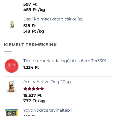
Értékelés:
597
Ft
5.00
/ 5
459
Ft
/
kg
Dax 1kg macskatáp csirke ízű
518
Ft
518
Ft
/
kg
KIEMELT TERMÉKEINK
Trixie tömörlabda rágójáték 6cm.Trx3301
1.334
Ft
Amity Active Dog 20kg
Értékelés:
15.537
Ft
5.00
/ 5
777
Ft
/
kg
Yoyo vödrös tavihaltáp 1l