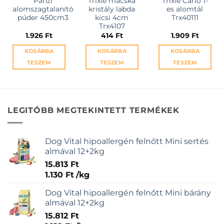
Panzi
Trixie macska
Trixie Carlo 1-
alomszagtalanító
kristály labda
es alomtál
púder 450cm3
kicsi 4cm
Trx40111
Trx4107
1.926
Ft
414
Ft
1.909
Ft
KOSÁRBA
KOSÁRBA
KOSÁRBA
TESZEM
TESZEM
TESZEM
LEGITÓBB MEGTEKINTETT TERMÉKEK
Dog Vital hipoallergén felnőtt Mini sertés
almával 12+2kg
15.813
Ft
1.130
Ft
/
kg
Dog Vital hipoallergén felnőtt Mini bárány
almával 12+2kg
15.812
Ft