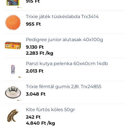
915
Ft
Trixie játék tüskéslabda Trx3414
955
Ft
Pedigree junior alutasak 40x100g
9.130
Ft
2.283
Ft
/
kg
Panzi kutya pelenka 60x40cm 14db
2.013
Ft
Trixie fémtál gumis 2,8l. Trx24855
3.048
Ft
Kite fürtös köles 50gr
242
Ft
4.840
Ft
/
kg