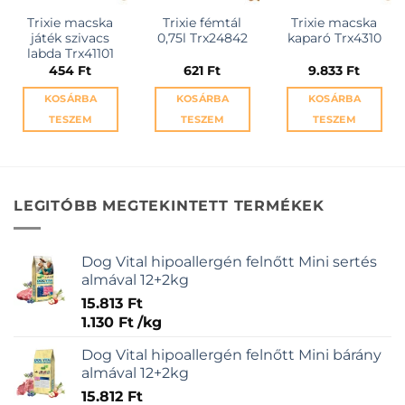
Trixie macska
Trixie fémtál
Trixie macska
játék szivacs
0,75l Trx24842
kaparó Trx4310
labda Trx41101
454
Ft
621
Ft
9.833
Ft
KOSÁRBA
KOSÁRBA
KOSÁRBA
TESZEM
TESZEM
TESZEM
LEGITÓBB MEGTEKINTETT TERMÉKEK
Dog Vital hipoallergén felnőtt Mini sertés
almával 12+2kg
15.813
Ft
1.130
Ft
/
kg
Dog Vital hipoallergén felnőtt Mini bárány
almával 12+2kg
15.812
Ft