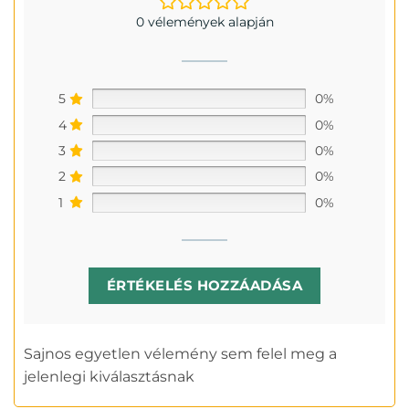
0 vélemények alapján
5
0%
4
0%
3
0%
2
0%
1
0%
ÉRTÉKELÉS HOZZÁADÁSA
Sajnos egyetlen vélemény sem felel meg a
jelenlegi kiválasztásnak