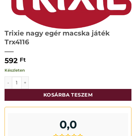
Trixie nagy egér macska játék
Trx4116
592
Ft
Készleten
Trixie nagy egér macska játék Trx4116 mennyiség
KOSÁRBA TESZEM
0,0