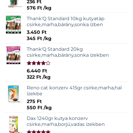
236
Ft
576
Ft
/
kg
Thank'Q Standard 10kg kutyatáp
csirke,marha,bárány,sonka ízben
3.450
Ft
345
Ft
/
kg
Thank'Q Standard 20kg
csirke,marha,bárány,sonka ízekben
Értékelés:
6.440
Ft
4.00
/ 5
322
Ft
/
kg
Reno cat konzerv 415gr csirke,marha,hal
ízekbe
275
Ft
550
Ft
/
kg
Dax 1240gr kutya konzerv
csirke,marha,borjú,vadas ízekben