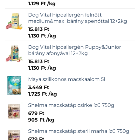
1.129
Ft
/
kg
Dog Vital hipoallergén felnőtt
medium&maxi bárány spenóttal 12+2kg
15.813
Ft
1.130
Ft
/
kg
Dog Vital hipoallergén Puppy&Junior
bárány afonyával 12+2kg
15.813
Ft
1.130
Ft
/
kg
Maya szilikonos macskaalom 5l
3.449
Ft
1.725
Ft
/
kg
Shelma macskatáp csirke ízű 750g
679
Ft
905
Ft
/
kg
Shelma macskatáp steril marha ízű 750g
679
Ft