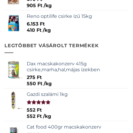
905
Ft
/
kg
Reno optilife csirke ízű 15kg
6.153
Ft
410
Ft
/
kg
LEGTÖBBET VÁSÁROLT TERMÉKEK
Dax macskakonzerv 415g
csirke,marha,hal,májas ízekben
275
Ft
550
Ft
/
kg
Gazdi szalámi 1kg
Értékelés:
552
Ft
5.00
/ 5
552
Ft
/
kg
Cat food 400gr macskakonzerv