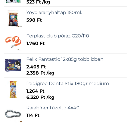
523
Ft
/
kg
Yoyo aranyhaltáp 150ml.
598
Ft
Ferplast club póráz G20/110
1.760
Ft
Felix Fantastic 12x85g több ízben
2.405
Ft
2.358
Ft
/
kg
Pedigree Denta Stix 180gr medium
1.264
Ft
6.320
Ft
/
kg
Karabíner tűzoltó 4x40
114
Ft