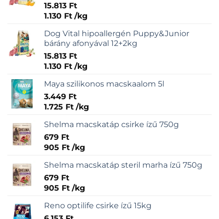
15.813
Ft
1.130
Ft
/
kg
Dog Vital hipoallergén Puppy&Junior
bárány afonyával 12+2kg
15.813
Ft
1.130
Ft
/
kg
Maya szilikonos macskaalom 5l
3.449
Ft
1.725
Ft
/
kg
Shelma macskatáp csirke ízű 750g
679
Ft
905
Ft
/
kg
Shelma macskatáp steril marha ízű 750g
679
Ft
905
Ft
/
kg
Reno optilife csirke ízű 15kg
6.153
Ft