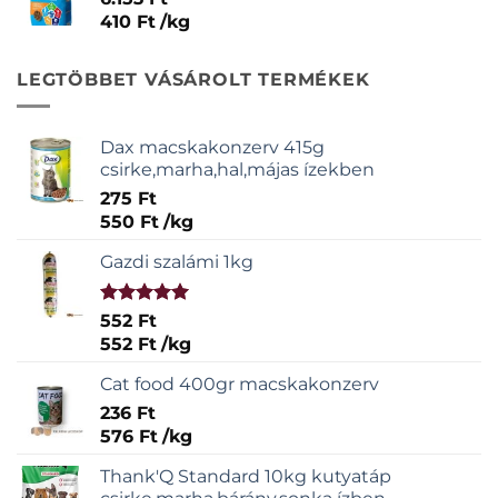
410
Ft
/
kg
LEGTÖBBET VÁSÁROLT TERMÉKEK
Dax macskakonzerv 415g
csirke,marha,hal,májas ízekben
275
Ft
550
Ft
/
kg
Gazdi szalámi 1kg
Értékelés:
552
Ft
5.00
/ 5
552
Ft
/
kg
Cat food 400gr macskakonzerv
236
Ft
576
Ft
/
kg
Thank'Q Standard 10kg kutyatáp