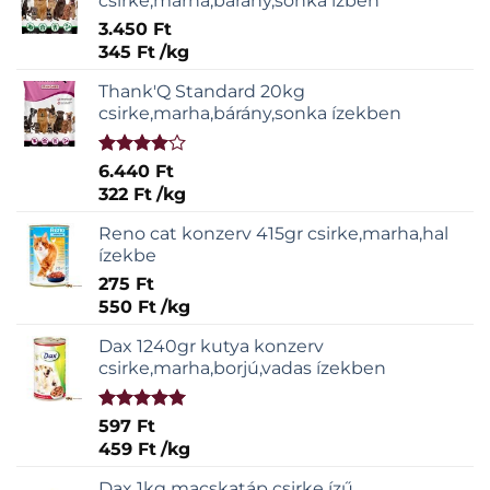
csirke,marha,bárány,sonka ízben
3.450
Ft
345
Ft
/
kg
Thank'Q Standard 20kg
csirke,marha,bárány,sonka ízekben
Értékelés:
6.440
Ft
4.00
/ 5
322
Ft
/
kg
Reno cat konzerv 415gr csirke,marha,hal
ízekbe
275
Ft
550
Ft
/
kg
Dax 1240gr kutya konzerv
csirke,marha,borjú,vadas ízekben
Értékelés:
597
Ft
5.00
/ 5
459
Ft
/
kg
Dax 1kg macskatáp csirke ízű