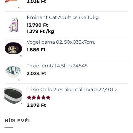
3.036
Ft
Eminent Cat Adult csirke 10kg
13.790
Ft
1.379
Ft
/
kg
Vogel párna 02. 50x033x7cm.
1.886
Ft
Trixie fémtál 4,5l trx24845
2.024
Ft
Trixie Carlo 2-es alomtál Trx40122,40112
Értékelés:
2.979
Ft
5.00
/ 5
HÍRLEVÉL