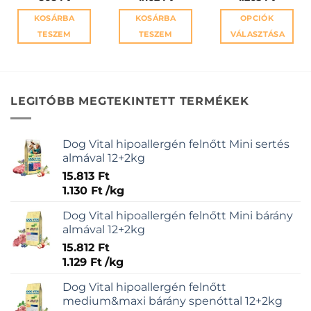
KOSÁRBA
KOSÁRBA
OPCIÓK
TESZEM
TESZEM
VÁLASZTÁSA
Ennek
a
terméknek
több
LEGITÓBB MEGTEKINTETT TERMÉKEK
variációja
van.
A
Dog Vital hipoallergén felnőtt Mini sertés
változatok
almával 12+2kg
a
15.813
Ft
termékold
1.130
Ft
/
kg
választhat
ki
Dog Vital hipoallergén felnőtt Mini bárány
almával 12+2kg
15.812
Ft
1.129
Ft
/
kg
Dog Vital hipoallergén felnőtt
medium&maxi bárány spenóttal 12+2kg