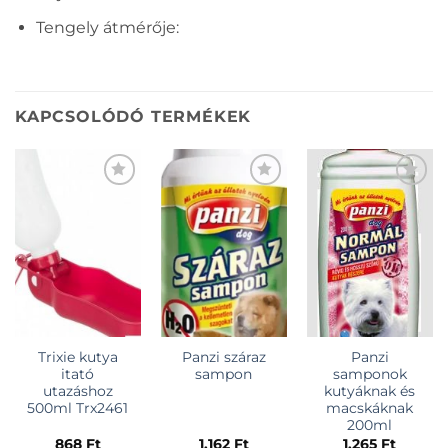
Tengely átmérője:
KAPCSOLÓDÓ TERMÉKEK
KEDVENCEKHEZ
KEDVENCEKHEZ
KEDVENCEKHEZ
Trixie kutya
Panzi száraz
Panzi
itató
sampon
samponok
utazáshoz
kutyáknak és
500ml Trx2461
macskáknak
200ml
868
Ft
1.162
Ft
1.265
Ft