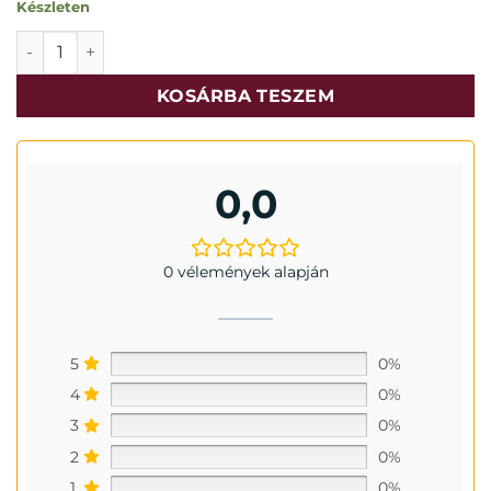
Készleten
Karabínerhez forgó 8cm. mennyiség
KOSÁRBA TESZEM
0,0
0 vélemények alapján
5
0%
4
0%
3
0%
2
0%
1
0%