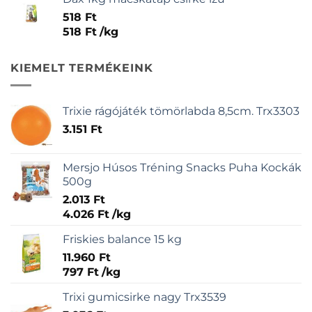
518
Ft
518
Ft
/
kg
KIEMELT TERMÉKEINK
Trixie rágójáték tömörlabda 8,5cm. Trx3303
3.151
Ft
Mersjo Húsos Tréning Snacks Puha Kockák
500g
2.013
Ft
4.026
Ft
/
kg
Friskies balance 15 kg
11.960
Ft
797
Ft
/
kg
Trixi gumicsirke nagy Trx3539