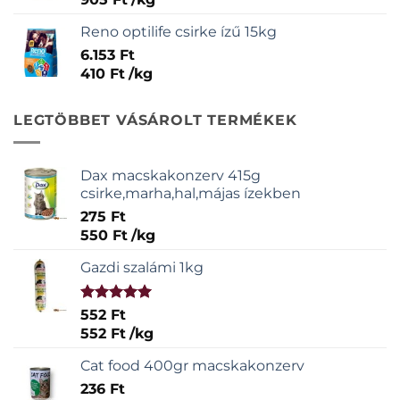
Reno optilife csirke ízű 15kg
6.153
Ft
410
Ft
/
kg
LEGTÖBBET VÁSÁROLT TERMÉKEK
Dax macskakonzerv 415g
csirke,marha,hal,májas ízekben
275
Ft
550
Ft
/
kg
Gazdi szalámi 1kg
Értékelés:
552
Ft
5.00
/ 5
552
Ft
/
kg
Cat food 400gr macskakonzerv
236
Ft