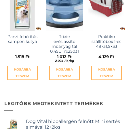
Panzi fehérítős
Trixie
Praktiko
sampon kutya
evéslassító
szállítóbox 1-es
műanyag tál
48×31,5×33
0,45L Trx25031
1.518
Ft
1.012
Ft
4.129
Ft
2.024
Ft
/
kg
KOSÁRBA
KOSÁRBA
KOSÁRBA
TESZEM
TESZEM
TESZEM
LEGITÓBB MEGTEKINTETT TERMÉKEK
Dog Vital hipoallergén felnőtt Mini sertés
almával 12+2kg