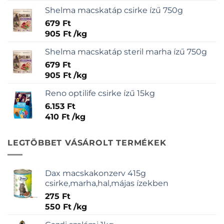
Shelma macskatáp csirke ízű 750g
679
Ft
905
Ft
/
kg
Shelma macskatáp steril marha ízű 750g
679
Ft
905
Ft
/
kg
Reno optilife csirke ízű 15kg
6.153
Ft
410
Ft
/
kg
LEGTÖBBET VÁSÁROLT TERMÉKEK
Dax macskakonzerv 415g
csirke,marha,hal,májas ízekben
275
Ft
550
Ft
/
kg