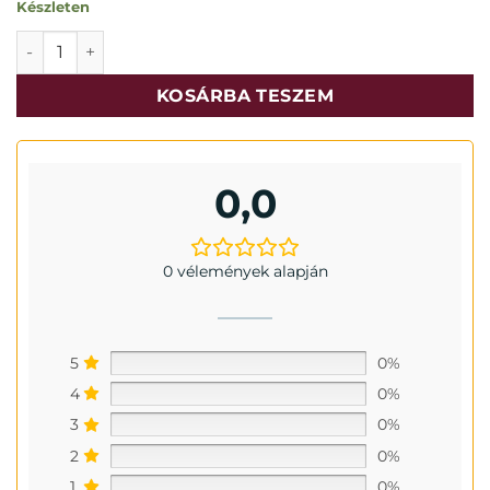
Készleten
Karabíner csavaros 6x60mm mennyiség
KOSÁRBA TESZEM
0,0
0 vélemények alapján
5
0%
4
0%
3
0%
2
0%
1
0%