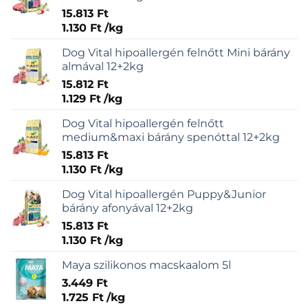
15.813
Ft
1.130
Ft
/
kg
Dog Vital hipoallergén felnőtt Mini bárány
almával 12+2kg
15.812
Ft
1.129
Ft
/
kg
Dog Vital hipoallergén felnőtt
medium&maxi bárány spenóttal 12+2kg
15.813
Ft
1.130
Ft
/
kg
Dog Vital hipoallergén Puppy&Junior
bárány afonyával 12+2kg
15.813
Ft
1.130
Ft
/
kg
Maya szilikonos macskaalom 5l
3.449
Ft
1.725
Ft
/
kg