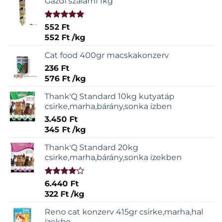
Gazdi szalámi 1kg
Értékelés:
552
Ft
5.00
/ 5
552
Ft
/
kg
Cat food 400gr macskakonzerv
236
Ft
576
Ft
/
kg
Thank'Q Standard 10kg kutyatáp
csirke,marha,bárány,sonka ízben
3.450
Ft
345
Ft
/
kg
Thank'Q Standard 20kg
csirke,marha,bárány,sonka ízekben
Értékelés:
6.440
Ft
4.00
/ 5
322
Ft
/
kg
Reno cat konzerv 415gr csirke,marha,hal
ízekbe