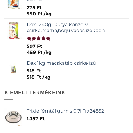
275
Ft
550
Ft
/
kg
Dax 1240gr kutya konzerv
csirke,marha,borjú,vadas ízekben
Értékelés:
597
Ft
5.00
/ 5
459
Ft
/
kg
Dax 1kg macskatáp csirke ízű
518
Ft
518
Ft
/
kg
KIEMELT TERMÉKEINK
Trixie fémtál gumis 0,7l Trx24852
1.357
Ft