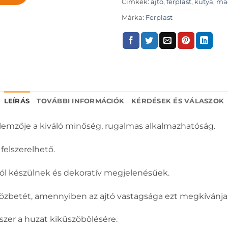
Címkék:
ajtó
,
ferplast
,
kutya
,
ma
Márka:
Ferplast
LEÍRÁS
TOVÁBBI INFORMÁCIÓK
KÉRDÉSEK ÉS VÁLASZOK
jellemzője a kiváló minőség, rugalmas alkalmazhatóság.
felszerelhető.
ból készülnek és dekoratív megjelenésűek.
özbetét, amennyiben az ajtó vastagsága ezt megkívánja
szer a huzat kiküszöbölésére.