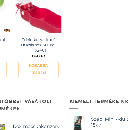
tál
Trixie kutya itató
.
utazáshoz 500ml
Trx2461
868
Ft
KOSÁRBA
TESZEM
GTÖBBET VÁSÁROLT
KIEMELT TERMÉKEINK
RMÉKEK
Szepi Mini Adult
15kg.
Dax macskakonzerv