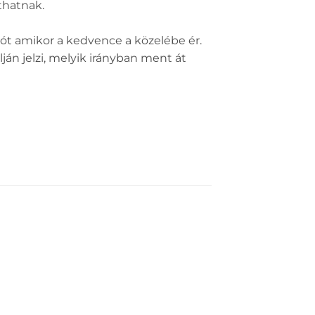
thatnak.
jtót amikor a kedvence a közelébe ér.
ján jelzi, melyik irányban ment át