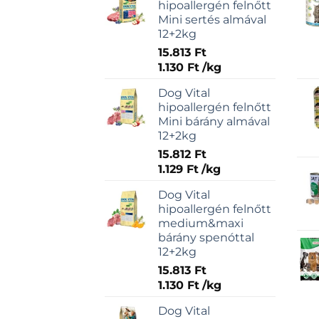
hipoallergén felnőtt
Mini sertés almával
12+2kg
15.813
Ft
1.130
Ft
/
kg
Dog Vital
hipoallergén felnőtt
Mini bárány almával
12+2kg
15.812
Ft
1.129
Ft
/
kg
Dog Vital
hipoallergén felnőtt
medium&maxi
bárány spenóttal
12+2kg
15.813
Ft
1.130
Ft
/
kg
Dog Vital