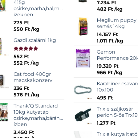
415g
7.234
Ft
csirke,marha,hal,májas
482
Ft
/
kg
ízekben
Meglium puppy
275
Ft
sertés 14kg
550
Ft
/
kg
14.157
Ft
Gazdi szalámi 1kg
1.011
Ft
/
kg
Gemon
Értékelés:
552
Ft
Performance 20
5.00
/ 5
552
Ft
/
kg
19.320
Ft
966
Ft
/
kg
Cat food 400gr
macskakonzerv
Karabíner csavar
236
Ft
10x100
576
Ft
/
kg
495
Ft
Thank'Q Standard
Trixie szájkosár
10kg kutyatáp
perlon 5-ös Trx1
csirke,marha,bárány,sonka
1.277
Ft
ízben
3.450
Ft
Trixie kutya itató