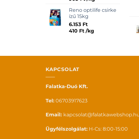
Reno optilife csirke
ízű 15kg
6.153
Ft
410
Ft
/
kg
KAPCSOLAT
Falatka-Duó Kft.
Tel:
06703917623
Email:
kapcsolat@falatkawebshop.h
Ügyfélszolgálat:
H-Cs: 8:00-15:00