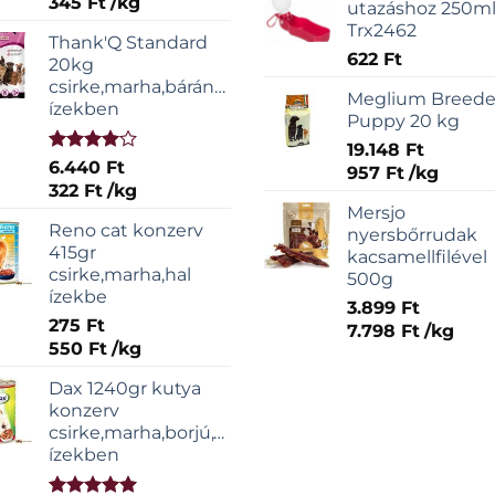
345
Ft
/
kg
utazáshoz 250m
Trx2462
Thank'Q Standard
622
Ft
20kg
csirke,marha,bárány,sonka
Meglium Breede
ízekben
Puppy 20 kg
19.148
Ft
Értékelés:
6.440
Ft
957
Ft
/
kg
4.00
/ 5
322
Ft
/
kg
Mersjo
Reno cat konzerv
nyersbőrrudak
415gr
kacsamellfilével
csirke,marha,hal
500g
ízekbe
3.899
Ft
275
Ft
7.798
Ft
/
kg
550
Ft
/
kg
Dax 1240gr kutya
konzerv
csirke,marha,borjú,vadas
ízekben