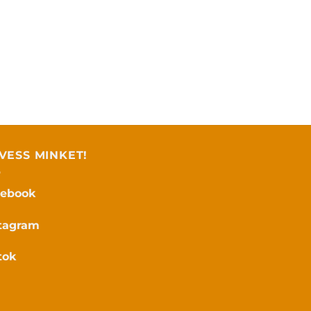
VESS MINKET!
cebook
tagram
tok