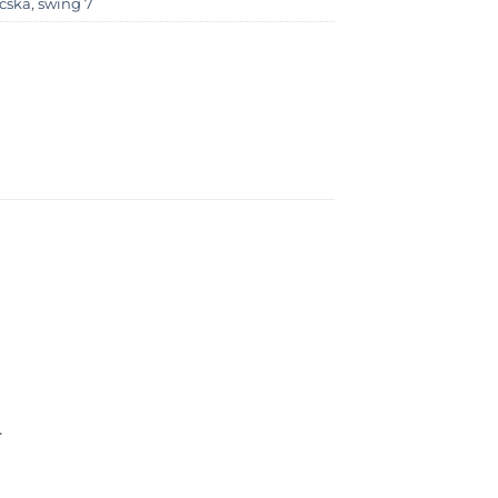
cska
,
swing 7
.