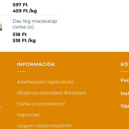
Értékelés:
597
Ft
5.00
/ 5
459
Ft
/
kg
Dax 1kg macskatáp
csirke ízű
518
Ft
518
Ft
/
kg
INFORMÁCIÓK
KÖ
Fa
Adatkezelési tájékoztató
Általános szerződési feltételek
Ins
Elállás a szerződéstől
u
Tik
Kapcsolat
Legyen viszonteladónk!