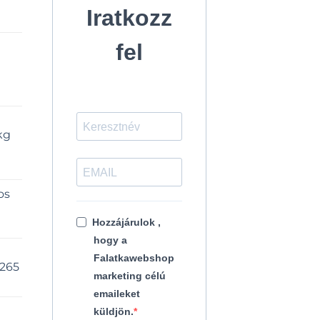
Iratkozz
fel
kg
os
Hozzájárulok ,
hogy a
Falatkawebshop
9265
marketing célú
emaileket
küldjön.