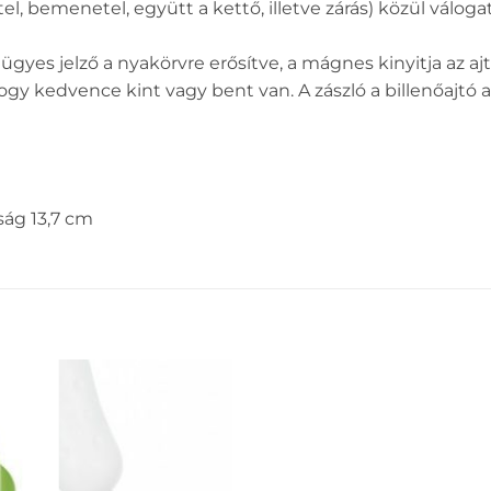
 bemenetel, együtt a kettő, illetve zárás) közül váloga
ügyes jelző a nyakörvre erősítve, a mágnes kinyitja az a
ogy kedvence kint vagy bent van. A zászló a billenőajtó al
ság 13,7 cm
EZ
KEDVENCEKHEZ