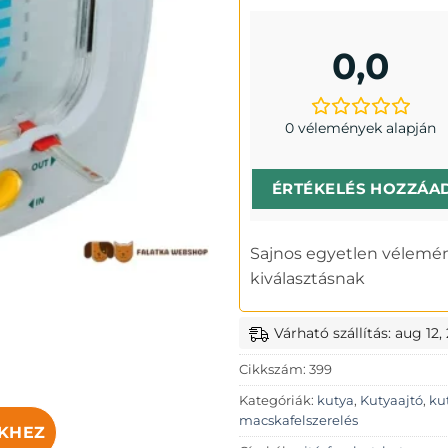
0,0
0 vélemények alapján
ÉRTÉKELÉS HOZZÁA
Sajnos egyetlen vélemén
kiválasztásnak
Várható szállítás: aug 12,
Cikkszám:
399
Kategóriák:
kutya
,
Kutyaajtó
,
ku
macskafelszerelés
KHEZ