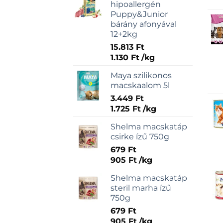
hipoallergén
Puppy&Junior
bárány afonyával
12+2kg
15.813
Ft
1.130
Ft
/
kg
Maya szilikonos
macskaalom 5l
3.449
Ft
1.725
Ft
/
kg
Shelma macskatáp
csirke ízű 750g
679
Ft
905
Ft
/
kg
Shelma macskatáp
steril marha ízű
750g
679
Ft
905
Ft
/
kg