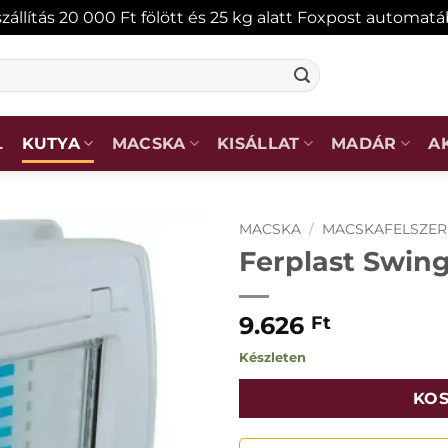
zállítás 20 000 Ft fölött és 25 kg alatt Foxpost automat
L
KUTYA
MACSKA
KISÁLLAT
MADÁR
A
MACSKA
/
MACSKAFELSZER
Ferplast Swing
KEDVENCEKHEZ
9.626
Ft
Készleten
KOS