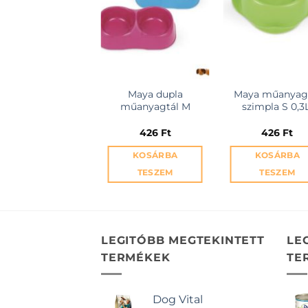
Maya dupla
Maya műanyag
műanyagtál M
szimpla S 0,3L
426
Ft
426
Ft
KOSÁRBA
KOSÁRBA
TESZEM
TESZEM
LEGITÓBB MEGTEKINTETT
LE
TERMÉKEK
TE
Dog Vital