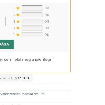
5
0%
4
0%
3
0%
2
0%
1
0%
DÁSA
y sem felel meg a jelenlegi
 2026 - aug 17, 2026
tyafelszerelés
,
Macska szállító
,