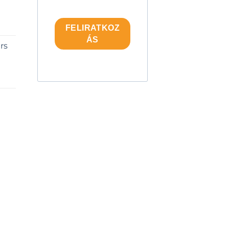
l
FELIRATKOZ
ÁS
rs