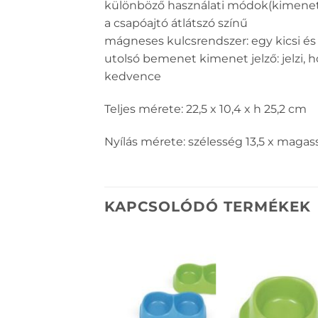
különböző használati módok(kimenetel,
a csapóajtó átlátszó színű
mágneses kulcsrendszer: egy kicsi és 
utolsó bemenet kimenet jelző: jelzi, h
kedvence
Teljes mérete: 22,5 x 10,4 x h 25,2 cm
Nyílás mérete: szélesség 13,5 x magas
KAPCSOLÓDÓ TERMÉKEK
KEDVENCEKHEZ
KEDVENCEKH