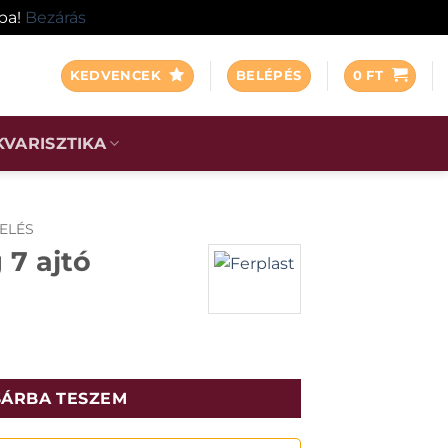
ába!
Bezárás
KEDVENCEK
BELÉPÉS
0
FT
KVARISZTIKA
ELÉS
 7 ajtó
ÁRBA TESZEM