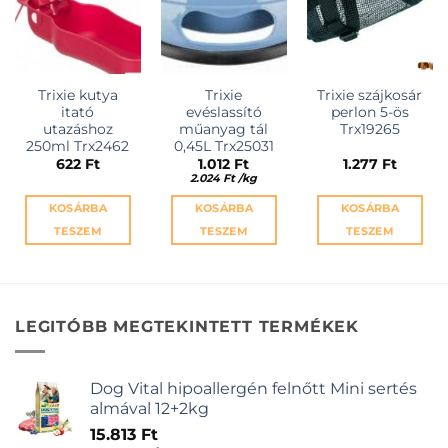
Trixie kutya
Trixie
Trixie szájkosár
itató
evéslassító
perlon 5-ös
utazáshoz
műanyag tál
Trx19265
250ml Trx2462
0,45L Trx25031
622
Ft
1.012
Ft
1.277
Ft
2.024
Ft
/
kg
KOSÁRBA
KOSÁRBA
KOSÁRBA
TESZEM
TESZEM
TESZEM
LEGITÓBB MEGTEKINTETT TERMÉKEK
Dog Vital hipoallergén felnőtt Mini sertés
almával 12+2kg
15.813
Ft