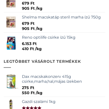
679
Ft
905
Ft
/
kg
Shelma macskatáp steril marha ízű 750g
679
Ft
905
Ft
/
kg
Reno optilife csirke ízű 15kg
6.153
Ft
410
Ft
/
kg
LEGTÖBBET VÁSÁROLT TERMÉKEK
Dax macskakonzerv 415g
csirke,marha,hal,májas ízekben
275
Ft
550
Ft
/
kg
Gazdi szalámi 1kg