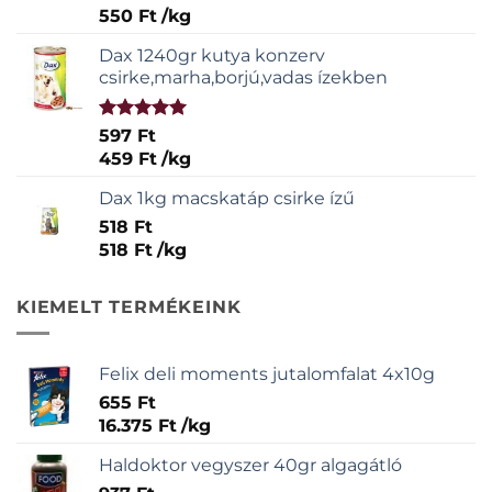
550
Ft
/
kg
Dax 1240gr kutya konzerv
csirke,marha,borjú,vadas ízekben
Értékelés:
597
Ft
5.00
/ 5
459
Ft
/
kg
Dax 1kg macskatáp csirke ízű
518
Ft
518
Ft
/
kg
KIEMELT TERMÉKEINK
Felix deli moments jutalomfalat 4x10g
655
Ft
16.375
Ft
/
kg
Haldoktor vegyszer 40gr algagátló