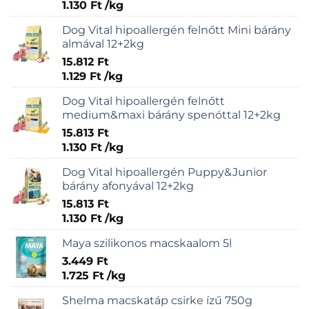
1.130
Ft
/
kg
Dog Vital hipoallergén felnőtt Mini bárány
almával 12+2kg
15.812
Ft
1.129
Ft
/
kg
Dog Vital hipoallergén felnőtt
medium&maxi bárány spenóttal 12+2kg
15.813
Ft
1.130
Ft
/
kg
Dog Vital hipoallergén Puppy&Junior
bárány afonyával 12+2kg
15.813
Ft
1.130
Ft
/
kg
Maya szilikonos macskaalom 5l
3.449
Ft
1.725
Ft
/
kg
Shelma macskatáp csirke ízű 750g