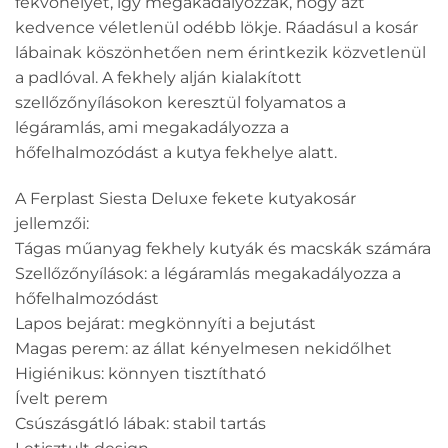
fekvőhelyet, így megakadályozzák, hogy azt
kedvence véletlenül odébb lökje. Ráadásul a kosár
lábainak köszönhetően nem érintkezik közvetlenül
a padlóval. A fekhely alján kialakított
szellőzőnyílásokon keresztül folyamatos a
légáramlás, ami megakadályozza a
hőfelhalmozódást a kutya fekhelye alatt.
A Ferplast Siesta Deluxe fekete kutyakosár
jellemzői:
Tágas műanyag fekhely kutyák és macskák számára
Szellőzőnyílások: a légáramlás megakadályozza a
hőfelhalmozódást
Lapos bejárat: megkönnyíti a bejutást
Magas perem: az állat kényelmesen nekidőlhet
Higiénikus: könnyen tisztítható
Ívelt perem
Csúszásgátló lábak: stabil tartás