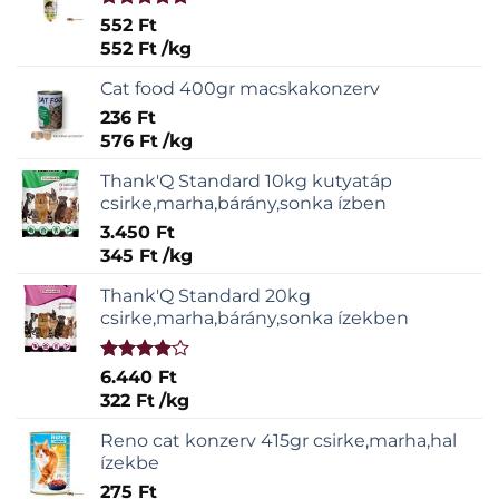
Értékelés:
552
Ft
5.00
/ 5
552
Ft
/
kg
Cat food 400gr macskakonzerv
236
Ft
576
Ft
/
kg
Thank'Q Standard 10kg kutyatáp
csirke,marha,bárány,sonka ízben
3.450
Ft
345
Ft
/
kg
Thank'Q Standard 20kg
csirke,marha,bárány,sonka ízekben
Értékelés:
6.440
Ft
4.00
/ 5
322
Ft
/
kg
Reno cat konzerv 415gr csirke,marha,hal
ízekbe
275
Ft