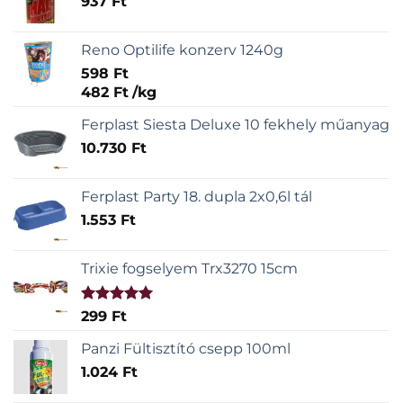
937
Ft
Reno Optilife konzerv 1240g
598
Ft
482
Ft
/
kg
Ferplast Siesta Deluxe 10 fekhely műanyag
10.730
Ft
Ferplast Party 18. dupla 2x0,6l tál
1.553
Ft
Trixie fogselyem Trx3270 15cm
Értékelés:
299
Ft
5.00
/ 5
Panzi Fültisztító csepp 100ml
1.024
Ft