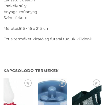
Letisztult design
Csekély súly
Anyaga: műanyag
Színe: fekete
Méretei:61,5×45 x 21,5 cm
Ezt a terméket kizárólag futáral tudjuk küldeni!
KAPCSOLÓDÓ TERMÉKEK
KEDVENCEKHEZ
KEDVENCEKHEZ
KEDVENCEKHEZ