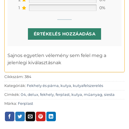
1
0%
ÉRTÉKELÉS HOZZÁADÁSA
Sajnos egyetlen vélemény sem felel meg a
jelenlegi kiválasztásnak
Cikkszám:
384
Kategóriák:
Fekhely és párna
,
kutya
,
kutyafelszerelés
Címkék:
04
,
delux
,
fekhely
,
ferplast
,
kutya
,
műanyag
,
siesta
Márka:
Ferplast