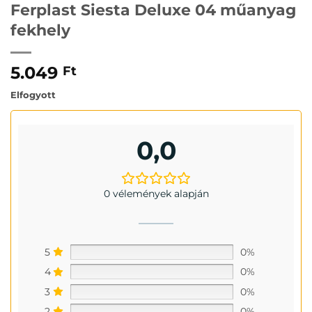
Ferplast Siesta Deluxe 04 műanyag
fekhely
5.049
Ft
Elfogyott
0,0
0 vélemények alapján
5
0%
4
0%
3
0%
2
0%