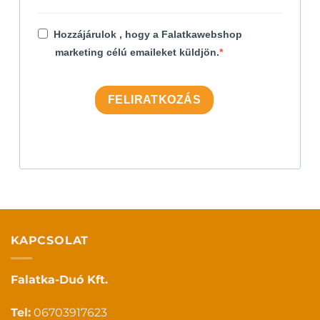
Hozzájárulok , hogy a Falatkawebshop
marketing célú emaileket küldjön.
FELIRATKOZÁS
KAPCSOLAT
Falatka-Duó Kft.
Tel:
06703917623