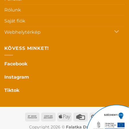
Rólunk
Saját fiók
Webhelytérkép
KÖVESS MINKET!
Facebook
Instagram
Tiktok
Bank
Cash
Apple
Credit
Google
Transfer
On
Pay
Card
Pay
Copyright 2026 ©
Falatka Duo Kft.