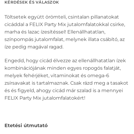
KÉRDÉSEK ÉS VÁLASZOK
Töltsetek együtt örömteli, csintalan pillanatokat
cicáddal a FELIX Party Mix jutalomfalatokkal csirke,
marha és lazac ízesítéssel! Ellenállhatatlan,
színpompás jutalomfalat, melynek illata csábító, az
íze pedig magával ragad.
Engedd, hogy cicád élvezze az ellenállhatatlan ízek
kombinációjának minden egyes ropogós falatját,
melyek fehérjéket, vitaminokat és omega-6
zsírsavakat is tartalmaznak. Csak rázd meg a tasakot
és és figyeld, ahogy cicád már szalad is a mennyei
FELIX Party Mix jutalomfalatokért!
Etetési útmutató