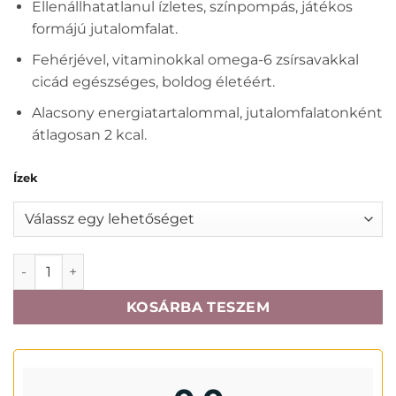
Ellenállhatatlanul ízletes, színpompás, játékos
formájú jutalomfalat.
Fehérjével, vitaminokkal omega-6 zsírsavakkal
cicád egészséges, boldog életéért.
Alacsony energiatartalommal, jutalomfalatonként
átlagosan 2 kcal.
Ízek
Félix party mix jutalomfalat 60gr mennyiség
KOSÁRBA TESZEM