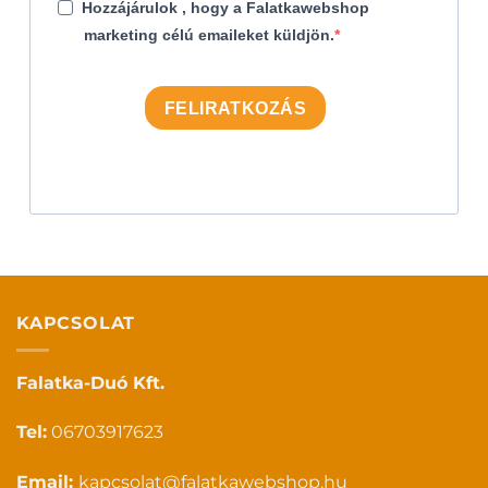
Hozzájárulok , hogy a Falatkawebshop
marketing célú emaileket küldjön.
FELIRATKOZÁS
KAPCSOLAT
Falatka-Duó Kft.
Tel:
06703917623
Email:
kapcsolat@falatkawebshop.hu