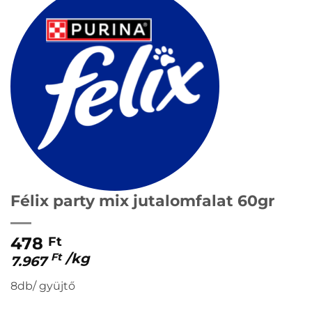
Félix party mix jutalomfalat 60gr
478
Ft
/
kg
Ft
7.967
8db/ gyüjtő