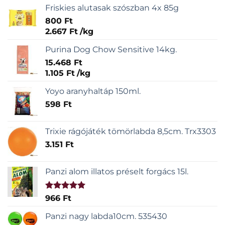
Friskies alutasak szószban 4x 85g
800
Ft
2.667
Ft
/
kg
Purina Dog Chow Sensitive 14kg.
15.468
Ft
1.105
Ft
/
kg
Yoyo aranyhaltáp 150ml.
598
Ft
Trixie rágójáték tömörlabda 8,5cm. Trx3303
3.151
Ft
Panzi alom illatos préselt forgács 15l.
Értékelés:
966
Ft
5.00
/ 5
Panzi nagy labda10cm. 535430