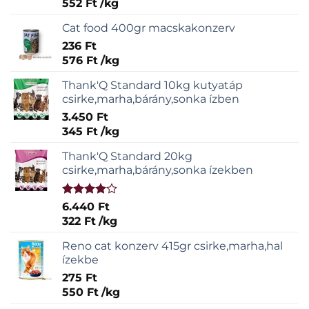
552
Ft
/
kg
Cat food 400gr macskakonzerv
236
Ft
576
Ft
/
kg
Thank'Q Standard 10kg kutyatáp
csirke,marha,bárány,sonka ízben
3.450
Ft
345
Ft
/
kg
Thank'Q Standard 20kg
csirke,marha,bárány,sonka ízekben
Értékelés:
6.440
Ft
4.00
/ 5
322
Ft
/
kg
Reno cat konzerv 415gr csirke,marha,hal
ízekbe
275
Ft
550
Ft
/
kg