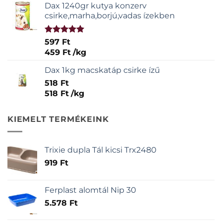
Dax 1240gr kutya konzerv
csirke,marha,borjú,vadas ízekben
Értékelés:
597
Ft
5.00
/ 5
459
Ft
/
kg
Dax 1kg macskatáp csirke ízű
518
Ft
518
Ft
/
kg
KIEMELT TERMÉKEINK
Trixie dupla Tál kicsi Trx2480
919
Ft
Ferplast alomtál Nip 30
5.578
Ft