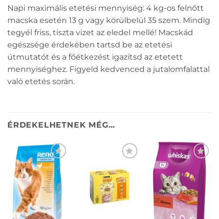
Napi maximális etetési mennyiség: 4 kg-os felnőtt
macska esetén 13 g vagy körülbelül 35 szem. Mindig
tegyél friss, tiszta vizet az eledel mellé! Macskád
egészsége érdekében tartsd be az etetési
útmutatót és a főétkezést igazítsd az etetett
mennyiséghez. Figyeld kedvenced a jutalomfalattal
való etetés során.
ÉRDEKELHETNEK MÉG…
KEDVENCEKHEZ
KEDVENCEKHEZ
KEDVENCEKHEZ