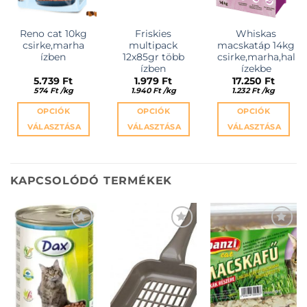
Reno cat 10kg
Friskies
Whiskas
csirke,marha
multipack
macskatáp 14kg
ízben
12x85gr több
csirke,marha,hal
ízben
ízekbe
5.739
Ft
1.979
Ft
17.250
Ft
574
Ft
/
kg
1.940
Ft
/
kg
1.232
Ft
/
kg
OPCIÓK
OPCIÓK
OPCIÓK
VÁLASZTÁSA
VÁLASZTÁSA
VÁLASZTÁSA
Ennek
Ennek
Ennek
a
a
a
terméknek
terméknek
terméknek
KAPCSOLÓDÓ TERMÉKEK
több
több
több
variációja
variációja
variációja
van.
van.
van.
A
A
A
változatok
változatok
változatok
KEDVENCEKHEZ
KEDVENCEKHEZ
KEDVENCEKHEZ
a
a
a
termékoldalon
termékoldalon
termékold
választhatók
választhatók
választhat
ki
ki
ki