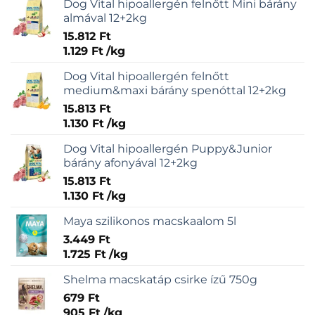
Dog Vital hipoallergén felnőtt Mini bárány
almával 12+2kg
15.812
Ft
1.129
Ft
/
kg
Dog Vital hipoallergén felnőtt
medium&maxi bárány spenóttal 12+2kg
15.813
Ft
1.130
Ft
/
kg
Dog Vital hipoallergén Puppy&Junior
bárány afonyával 12+2kg
15.813
Ft
1.130
Ft
/
kg
Maya szilikonos macskaalom 5l
3.449
Ft
1.725
Ft
/
kg
Shelma macskatáp csirke ízű 750g
679
Ft
905
Ft
/
kg