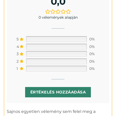
0,0
0 vélemények alapján
5
0%
4
0%
3
0%
2
0%
1
0%
ÉRTÉKELÉS HOZZÁADÁSA
Sajnos egyetlen vélemény sem felel meg a