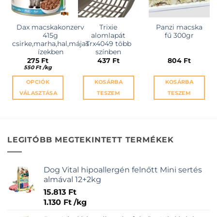
Dax macskakonzerv
Trixie
Panzi macska
415g
alomlapát
fű 300gr
csirke,marha,hal,májas
Trx4049 több
ízekben
színben
275
Ft
437
Ft
804
Ft
550
Ft
/
kg
OPCIÓK
KOSÁRBA
KOSÁRBA
VÁLASZTÁSA
TESZEM
TESZEM
Ennek
a
terméknek
több
LEGITÓBB MEGTEKINTETT TERMÉKEK
variációja
van.
A
Dog Vital hipoallergén felnőtt Mini sertés
változatok
almával 12+2kg
a
15.813
Ft
termékoldalon
1.130
Ft
/
kg
választhatók
ki