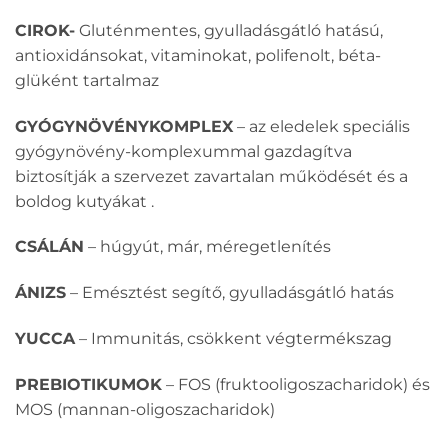
CIROK-
Gluténmentes, gyulladásgátló hatású,
antioxidánsokat, vitaminokat, polifenolt, béta-
glüként tartalmaz
GYÓGYNÖVÉNYKOMPLEX
– az eledelek speciális
gyógynövény-komplexummal gazdagítva
biztosítják a szervezet zavartalan működését és a
boldog kutyákat .
CSÁLÁN
– húgyút, már, méregetlenítés
ÁNIZS
– Emésztést segítő, gyulladásgátló hatás
YUCCA
– Immunitás, csökkent végtermékszag
PREBIOTIKUMOK
– FOS (fruktooligoszacharidok) és
MOS (mannan-oligoszacharidok)