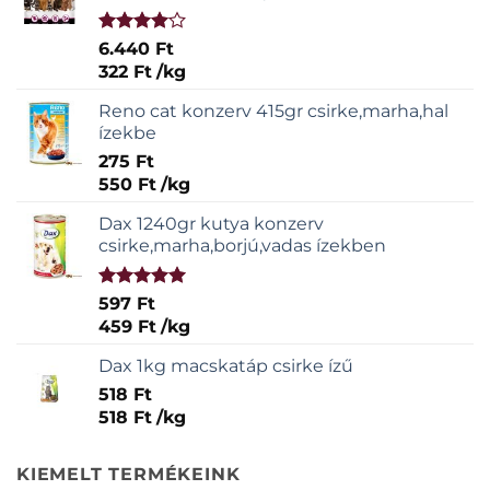
Értékelés:
6.440
Ft
4.00
/ 5
322
Ft
/
kg
Reno cat konzerv 415gr csirke,marha,hal
ízekbe
275
Ft
550
Ft
/
kg
Dax 1240gr kutya konzerv
csirke,marha,borjú,vadas ízekben
Értékelés:
597
Ft
5.00
/ 5
459
Ft
/
kg
Dax 1kg macskatáp csirke ízű
518
Ft
518
Ft
/
kg
KIEMELT TERMÉKEINK