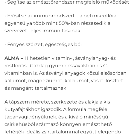
• Segítse az emésztőrendszer megfelelő működését
• Erősítse az immunrendszert – a bél mikroflóra
egyensúlya több mint 50%-ban részesedik a
szervezet teljes immunitásának
• Fényes szőrzet, egészséges bőr
ALMA –
Hihetetlen vitamin- , ásványianyag- és
rostforrás . Gazdag gyümölcssavakban és C-
vitaminban is. Az ásványi anyagok közül elsősorban
káliumot, magnéziumot, kalciumot, vasat, foszfort
és mangánt tartalmaznak.
A tápszem mérete, szerkezete és alakja a kis
kutyafajtákhoz igazodik. A formula megfelel
tápanyagigényüknek, és a kiváló minőségű
csirkehúsból származó könnyen emészthető
fehérjék ideális zsírtartalommal együtt elegendő