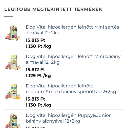
terméknek
több
LEGITÓBB MEGTEKINTETT TERMÉKEK
variációja
van.
A
Dog Vital hipoallergén felnőtt Mini sertés
változatok
almával 12+2kg
a
15.813
Ft
termékoldalon
1.130
Ft
/
kg
választhatók
ki
Dog Vital hipoallergén felnőtt Mini bárány
almával 12+2kg
15.812
Ft
1.129
Ft
/
kg
Dog Vital hipoallergén felnőtt
medium&maxi bárány spenóttal 12+2kg
15.813
Ft
1.130
Ft
/
kg
Dog Vital hipoallergén Puppy&Junior
bárány afonyával 12+2kg