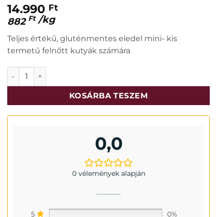
14.990
Ft
/
kg
Ft
882
Teljes értékű, gluténmentes eledel mini- kis
termetű felnőtt kutyák számára
Eminent Adult Mini 15+2kg mennyiség
KOSÁRBA TESZEM
0,0
0 vélemények alapján
5
0%