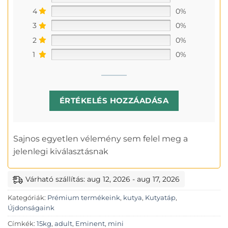
4
0%
3
0%
2
0%
1
0%
ÉRTÉKELÉS HOZZÁADÁSA
Sajnos egyetlen vélemény sem felel meg a
jelenlegi kiválasztásnak
Várható szállítás: aug 12, 2026 - aug 17, 2026
Kategóriák:
Prémium termékeink
,
kutya
,
Kutyatáp
,
Újdonságaink
Címkék:
15kg
,
adult
,
Eminent
,
mini