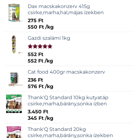
Dax macskakonzerv 415g
csirke,marha,hal,májas ízekben
275
Ft
550
Ft
/
kg
Gazdi szalámi 1kg
Értékelés:
552
Ft
5.00
/ 5
552
Ft
/
kg
Cat food 400gr macskakonzerv
236
Ft
576
Ft
/
kg
Thank'Q Standard 10kg kutyatáp
csirke,marha,bárány,sonka ízben
3.450
Ft
345
Ft
/
kg
Thank'Q Standard 20kg
csirke,marha,bárány,sonka ízekben