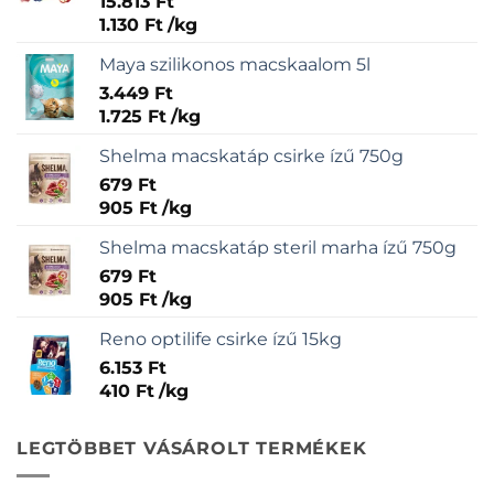
15.813
Ft
1.130
Ft
/
kg
Maya szilikonos macskaalom 5l
3.449
Ft
1.725
Ft
/
kg
Shelma macskatáp csirke ízű 750g
679
Ft
905
Ft
/
kg
Shelma macskatáp steril marha ízű 750g
679
Ft
905
Ft
/
kg
Reno optilife csirke ízű 15kg
6.153
Ft
410
Ft
/
kg
LEGTÖBBET VÁSÁROLT TERMÉKEK