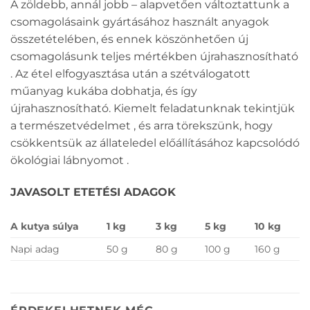
A zöldebb, annál jobb – alapvetően változtattunk a
csomagolásaink gyártásához használt anyagok
összetételében, és ennek köszönhetően új
csomagolásunk teljes mértékben újrahasznosítható
. Az étel elfogyasztása után a szétválogatott
műanyag kukába dobhatja, és így
újrahasznosítható. Kiemelt feladatunknak tekintjük
a természetvédelmet , és arra törekszünk, hogy
csökkentsük az állateledel előállításához kapcsolódó
ökológiai lábnyomot .
JAVASOLT ETETÉSI ADAGOK
A kutya súlya
1 kg
3 kg
5 kg
10 kg
Napi adag
50 g
80 g
100 g
160 g