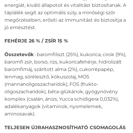
energiát, kiváló állapotot és vitalitást biztosítanak. A
táplálék segít az optimális súly, a minőségi szőr
megőrzésében, erősíti az immunitást és biztosítja a
jó emésztést.
FEHÉRJE 26 % / ZSÍR 15 %
Összetevők
: baromfiliszt (25%), kukorica, cirok (9%),
baromfi zsír, borsó, rizs, kukoricafehérje, hidrolizált
baromfimáj, szárított alma (2%), cukorrépapép,
lenmag, sörélesztő, kókuszolaj, MOS
(mannanoligoszacharidok), FOS (frukto-
oligoszacharidok), béta-glükánok, gyógynövény
komplex (csalán, ánizs, Yucca schidigera 0,032%),
adalékanyagok (vitaminok, nyomelemek,
aminosavak).
TELJESEN ÚJRAHASZNOSÍTHATÓ CSOMAGOLÁS