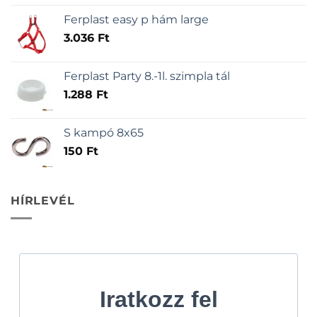
Ferplast easy p hám large
3.036
Ft
Ferplast Party 8.-1l. szimpla tál
1.288
Ft
S kampó 8x65
150
Ft
HÍRLEVÉL
Iratkozz fel