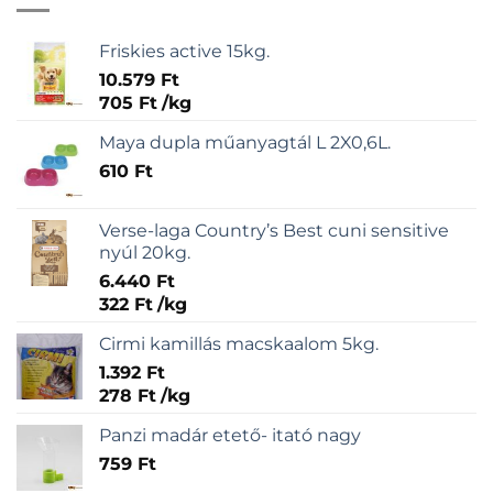
Friskies active 15kg.
10.579
Ft
705
Ft
/
kg
Maya dupla műanyagtál L 2X0,6L.
610
Ft
Verse-laga Country’s Best cuni sensitive
nyúl 20kg.
6.440
Ft
322
Ft
/
kg
Cirmi kamillás macskaalom 5kg.
1.392
Ft
278
Ft
/
kg
Panzi madár etető- itató nagy
759
Ft