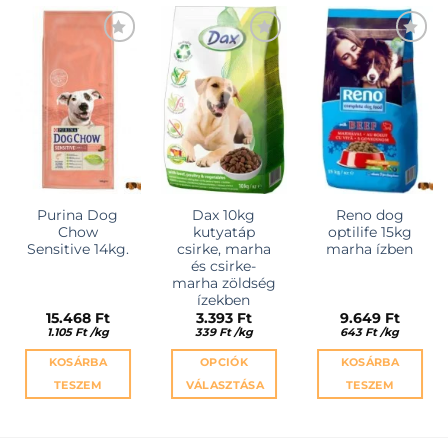
KEDVENCEKHEZ
KEDVENCEKHEZ
KEDVENCEKHEZ
Purina Dog
Dax 10kg
Reno dog
Chow
kutyatáp
optilife 15kg
Sensitive 14kg.
csirke, marha
marha ízben
és csirke-
marha zöldség
ízekben
15.468
Ft
3.393
Ft
9.649
Ft
1.105
Ft
/
kg
339
Ft
/
kg
643
Ft
/
kg
KOSÁRBA
OPCIÓK
KOSÁRBA
TESZEM
VÁLASZTÁSA
TESZEM
Ennek
a