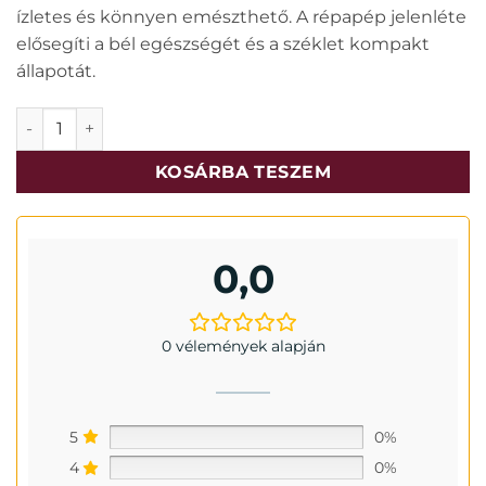
ízletes és könnyen emészthető. A répapép jelenléte
elősegíti a bél egészségét és a széklet kompakt
állapotát.
Meglium Dog Adult marha 14 kg mennyiség
KOSÁRBA TESZEM
0,0
0 vélemények alapján
5
0%
4
0%