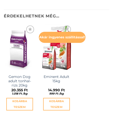
ÉRDEKELHETNEK MÉG…
Akár ingyenes szállítással!
KEDVENCEKHEZ
KEDVENCEKHEZ
Gemon Dog
Eminent Adult
adult tonhal-
15kg
rizs 20kg
20.355
Ft
14.990
Ft
1.018
Ft
/
kg
999
Ft
/
kg
KOSÁRBA
KOSÁRBA
TESZEM
TESZEM