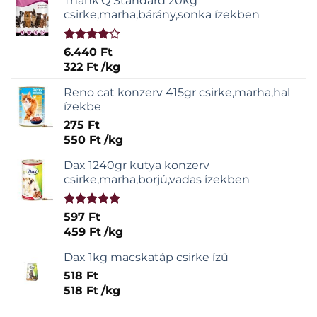
Thank'Q Standard 20kg
csirke,marha,bárány,sonka ízekben
Értékelés:
6.440
Ft
4.00
/ 5
322
Ft
/
kg
Reno cat konzerv 415gr csirke,marha,hal
ízekbe
275
Ft
550
Ft
/
kg
Dax 1240gr kutya konzerv
csirke,marha,borjú,vadas ízekben
Értékelés:
597
Ft
5.00
/ 5
459
Ft
/
kg
Dax 1kg macskatáp csirke ízű
518
Ft
518
Ft
/
kg