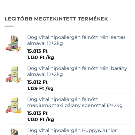
LEGITÓBB MEGTEKINTETT TERMÉKEK
Dog Vital hipoallergén felnőtt Mini sertés
almával 12+2kg
15.813
Ft
1.130
Ft
/
kg
Dog Vital hipoallergén felnőtt Mini bárány
almával 12+2kg
15.812
Ft
1.129
Ft
/
kg
Dog Vital hipoallergén felnőtt
medium&maxi bárány spenóttal 12+2kg
15.813
Ft
1.130
Ft
/
kg
Dog Vital hipoallergén Puppy&Junior