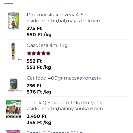
Dax macskakonzerv 415g
csirke,marha,hal,májas ízekben
275
Ft
550
Ft
/
kg
Gazdi szalámi 1kg
Értékelés:
552
Ft
5.00
/ 5
552
Ft
/
kg
Cat food 400gr macskakonzerv
236
Ft
576
Ft
/
kg
Thank'Q Standard 10kg kutyatáp
csirke,marha,bárány,sonka ízben
3.450
Ft
345
Ft
/
kg