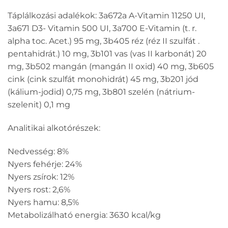
Táplálkozási adalékok: 3a672a A-Vitamin 11250 UI,
3a671 D3- Vitamin 500 UI, 3a700 E-Vitamin (t. r.
alpha toc. Acet.) 95 mg, 3b405 réz (réz II szulfát .
pentahidrát.) 10 mg, 3b101 vas (vas II karbonát) 20
mg, 3b502 mangán (mangán II oxid) 40 mg, 3b605
cink (cink szulfát monohidrát) 45 mg, 3b201 jód
(kálium-jodid) 0,75 mg, 3b801 szelén (nátrium-
szelenit) 0,1 mg
Analitikai alkotórészek:
Nedvesség: 8%
Nyers fehérje: 24%
Nyers zsírok: 12%
Nyers rost: 2,6%
Nyers hamu: 8,5%
Metabolizálható energia: 3630 kcal/kg