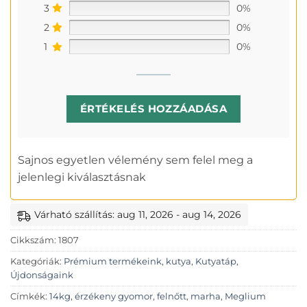
3
0%
2
0%
1
0%
ÉRTÉKELÉS HOZZÁADÁSA
Sajnos egyetlen vélemény sem felel meg a
jelenlegi kiválasztásnak
Várható szállítás: aug 11, 2026 - aug 14, 2026
Cikkszám:
1807
Kategóriák:
Prémium termékeink
,
kutya
,
Kutyatáp
,
Újdonságaink
Címkék:
14kg
,
érzékeny gyomor
,
felnőtt
,
marha
,
Meglium