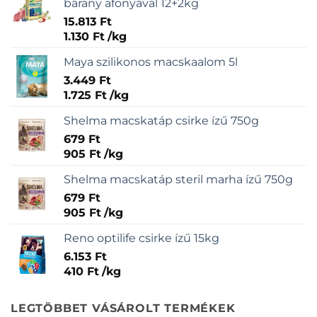
bárány afonyával 12+2kg
15.813
Ft
1.130
Ft
/
kg
Maya szilikonos macskaalom 5l
3.449
Ft
1.725
Ft
/
kg
Shelma macskatáp csirke ízű 750g
679
Ft
905
Ft
/
kg
Shelma macskatáp steril marha ízű 750g
679
Ft
905
Ft
/
kg
Reno optilife csirke ízű 15kg
6.153
Ft
410
Ft
/
kg
LEGTÖBBET VÁSÁROLT TERMÉKEK