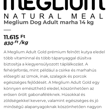
Meglium Dog Adult marha 14 kg
11.615
Ft
/
kg
Ft
830
A Meglium Adult Gold prémium felnőtt kutya eledel
több vitaminnal és több tápanyaggal dúsítva
biztosítja a kiegyensúlyozott táplálkozást. A
fehérjeforrás, mint például a csirke és marhahús
elősegíti az izmok, inak, szalagok és porcok
egészséges fejlődését. A Meglium Adult Gold egy
könnyen emészthető eledel, köszönhetően az
erősen őrölt gabonaféléknek. Húsokkal és
zöldségekkel keverve, valamint egészséges és jó
minőségű alapanyagoknak köszönhetően nagyon