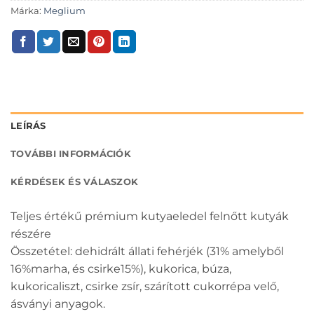
Márka:
Meglium
LEÍRÁS
TOVÁBBI INFORMÁCIÓK
KÉRDÉSEK ÉS VÁLASZOK
Teljes értékű prémium kutyaeledel felnőtt kutyák
részére
Összetétel: dehidrált állati fehérjék (31% amelyből
16%marha, és csirke15%), kukorica, búza,
kukoricaliszt, csirke zsír, szárított cukorrépa velő,
ásványi anyagok.