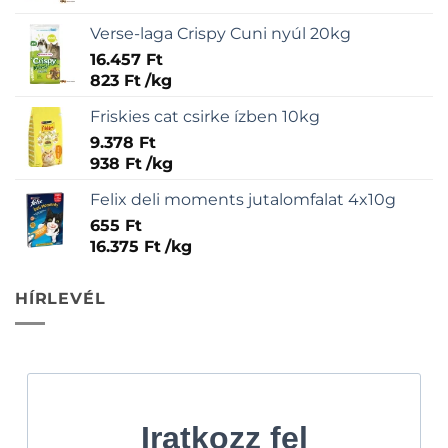
Verse-laga Crispy Cuni nyúl 20kg
16.457
Ft
823
Ft
/
kg
Friskies cat csirke ízben 10kg
9.378
Ft
938
Ft
/
kg
Felix deli moments jutalomfalat 4x10g
655
Ft
16.375
Ft
/
kg
HÍRLEVÉL
Iratkozz fel