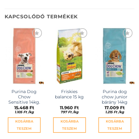
KAPCSOLÓDÓ TERMÉKEK
KEDVENCEKHEZ
KEDVENCEKHEZ
KEDVENCEKHEZ
Purina Dog
Friskies
Purina dog
Chow
balance 15 kg
chow junior
Sensitive 14kg.
bárány 14kg
15.468
Ft
11.960
Ft
17.009
Ft
1.105
Ft
/
kg
797
Ft
/
kg
1.215
Ft
/
kg
KOSÁRBA
KOSÁRBA
KOSÁRBA
TESZEM
TESZEM
TESZEM