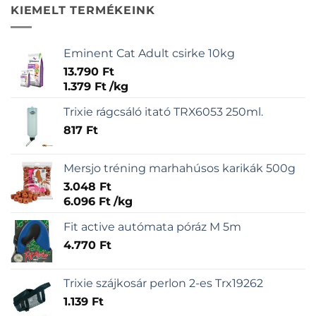
KIEMELT TERMÉKEINK
Eminent Cat Adult csirke 10kg
13.790
Ft
1.379
Ft
/
kg
Trixie rágcsáló itató TRX6053 250ml.
817
Ft
Mersjo tréning marhahúsos karikák 500g
3.048
Ft
6.096
Ft
/
kg
Fit active autómata póráz M 5m
4.770
Ft
Trixie szájkosár perlon 2-es Trx19262
1.139
Ft